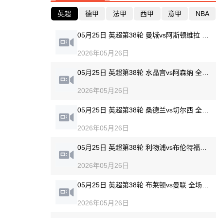
英超
德甲
法甲
西甲
意甲
NBA
05月25日 英超第38轮 曼城vs阿斯顿维拉 全场录像回放
2026年05月26日
05月25日 英超第38轮 水晶宫vs阿森纳 全场录像回放
2026年05月26日
05月25日 英超第38轮 桑德兰vs切尔西 全场录像回放
2026年05月26日
05月25日 英超第38轮 利物浦vs布伦特福德 全场录像回放
2026年05月26日
05月25日 英超第38轮 布莱顿vs曼联 全场录像回放
2026年05月26日