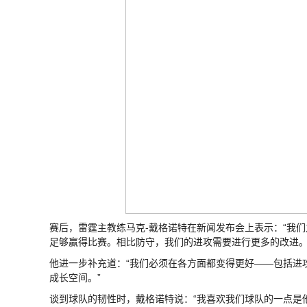
赛后，雷霆主教练马克-戴格诺特在新闻发布会上表示：“我
足够赢得比赛。相比防守，我们的进攻需要进行更多的改进。
他进一步补充道：“我们必须在各方面都变得更好——包括进
成长空间。”
谈到球队的韧性时，戴格诺特说：“我喜欢我们球队的一点是