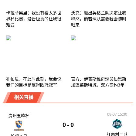
卡拉菲奥里：我没有看太多世
沃克：退出英格兰队决定让我
界杯比赛，没晋级真的让我很
释然，倘若球队需要我会随时
难受
归来
孔帕尼：在此时此刻，我会说
官方：伊普斯维奇球员伯恩斯
我们的目标是赢得欧冠冠军
加盟莱斯特城，双方签约3年
相关直播
08-07 15:30
贵州五峰杯
0
-
0
红岩村二队