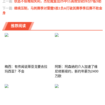
上一篇:
状态不俗难阻失利，杰伦威复出25中11高效空砍26分7板3助
下一篇:
继续压制，马刺赛季对雷霆5胜1负&打破其赛季季后赛不败金
身
推荐阅读
梅西：有传闻说蒂亚戈要去拉
阿斯：阿森纳的介入加速了维
玛西亚？不会
尼修斯续约，新约年薪为2400
万欧