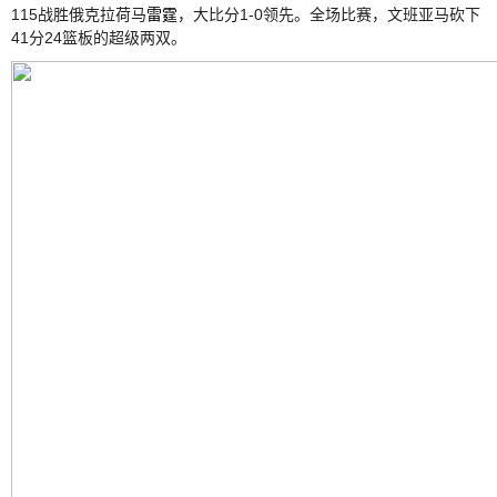
115战胜俄克拉荷马
雷霆
，大比分1-0领先。全场比赛，文班亚马砍下
41分24篮板的超级两双。