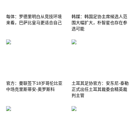
每体：罗德里明白从竞技环境
韩媒：韩国足协主席候选人范
来看，巴萨比皇马更适合自己
围大幅扩大，朴智星也存在参
选可能
官方：曼联签下18岁哥伦比亚
土耳其足协官方：安东尼-泰勒
中场克里斯蒂安-奥罗斯科
正式出任土耳其裁委会精英裁
判主管