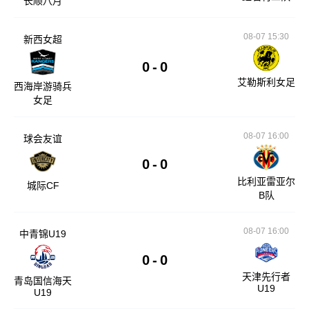
长顺八月
08-07 15:30
新西女超
0
-
0
艾勒斯利女足
西海岸游骑兵
女足
08-07 16:00
球会友谊
0
-
0
比利亚雷亚尔
城际CF
B队
08-07 16:00
中青锦U19
0
-
0
天津先行者
青岛国信海天
U19
U19