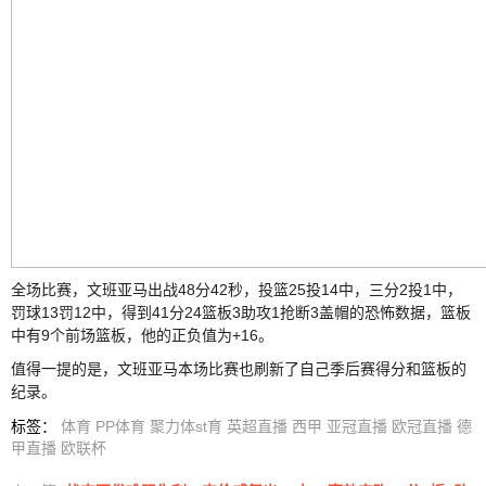
全场比赛，文班亚马出战48分42秒，投篮25投14中，三分2投1中，
罚球13罚12中，得到41分24篮板3助攻1抢断3盖帽的恐怖数据，篮板
中有9个前场篮板，他的正负值为+16。
值得一提的是，文班亚马本场比赛也刷新了自己季后赛得分和篮板的
纪录。
标签
：
体育
PP体育
聚力体st育
英超直播
西甲
亚冠直播
欧冠直播
德
甲直播
欧联杯