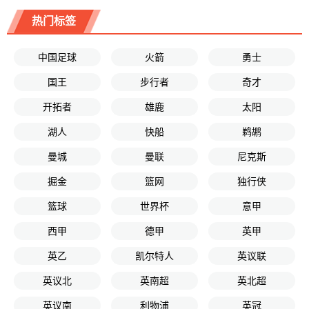
热门标签
中国足球
火箭
勇士
国王
步行者
奇才
开拓者
雄鹿
太阳
湖人
快船
鹈鹕
曼城
曼联
尼克斯
掘金
篮网
独行侠
篮球
世界杯
意甲
西甲
德甲
英甲
英乙
凯尔特人
英议联
英议北
英南超
英北超
英议南
利物浦
英冠