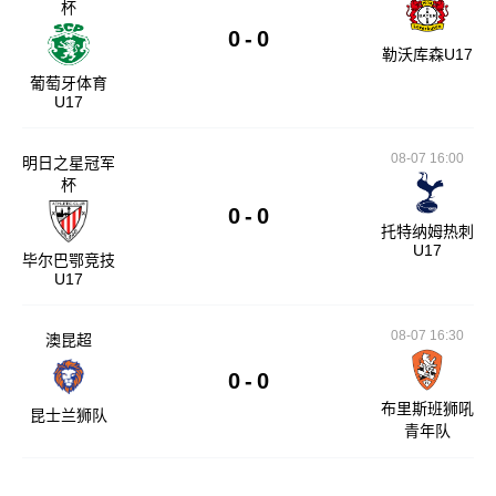
杯
0
-
0
勒沃库森U17
葡萄牙体育
U17
08-07 16:00
明日之星冠军
杯
0
-
0
托特纳姆热刺
U17
毕尔巴鄂竞技
U17
08-07 16:30
澳昆超
0
-
0
布里斯班狮吼
昆士兰狮队
青年队