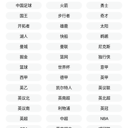
中国足球
火箭
勇士
国王
步行者
奇才
开拓者
雄鹿
太阳
湖人
快船
鹈鹕
曼城
曼联
尼克斯
掘金
篮网
独行侠
篮球
世界杯
意甲
西甲
德甲
英甲
英乙
凯尔特人
英议联
英议北
英南超
英北超
英议南
利物浦
英冠
英超
中超
NBA