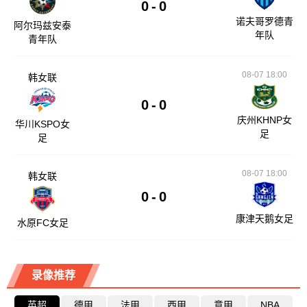
0
-
0
诺夫哥罗德青
阿尔玛兹安泰
年队
青年队
08-07 18:00
韩女联
0
-
0
庆州KHNP女
华川KSPO女
足
足
08-07 18:00
韩女联
0
-
0
康津天鹅女足
水原FC女足
录像推荐
英超
德甲
法甲
西甲
意甲
NBA