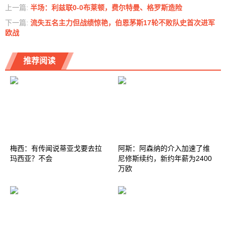
上一篇:
半场：利兹联0-0布莱顿，费尔特曼、格罗斯造险
下一篇:
流失五名主力但战绩惊艳，伯恩茅斯17轮不败队史首次进军
欧战
推荐阅读
梅西：有传闻说蒂亚戈要去拉
阿斯：阿森纳的介入加速了维
玛西亚？不会
尼修斯续约，新约年薪为2400
万欧