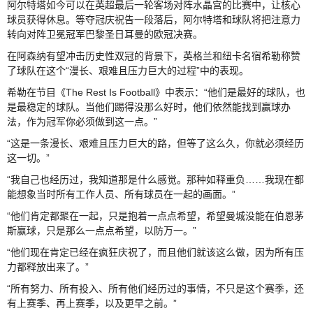
阿尔特塔如今可以在英超最后一轮客场对阵水晶宫的比赛中，让核心
球员获得休息。等夺冠庆祝告一段落后，阿尔特塔和球队将把注意力
转向对阵卫冕冠军巴黎圣日耳曼的欧冠决赛。
在阿森纳有望冲击历史性双冠的背景下，英格兰和纽卡名宿希勒称赞
了球队在这个“漫长、艰难且压力巨大的过程”中的表现。
希勒在节目《The Rest Is Football》中表示：“他们是最好的球队，也
是最稳定的球队。当他们踢得没那么好时，他们依然能找到赢球办
法，作为冠军你必须做到这一点。”
“这是一条漫长、艰难且压力巨大的路，但等了这么久，你就必须经历
这一切。”
“我自己也经历过，我知道那是什么感觉。那种如释重负……我现在都
能想象当时所有工作人员、所有球员在一起的画面。”
“他们肯定都聚在一起，只是抱着一点点希望，希望曼城没能在伯恩茅
斯赢球，只是那么一点点希望，以防万一。”
“他们现在肯定已经在疯狂庆祝了，而且他们就该这么做，因为所有压
力都释放出来了。”
“所有努力、所有投入、所有他们经历过的事情，不只是这个赛季，还
有上赛季、再上赛季，以及更早之前。”