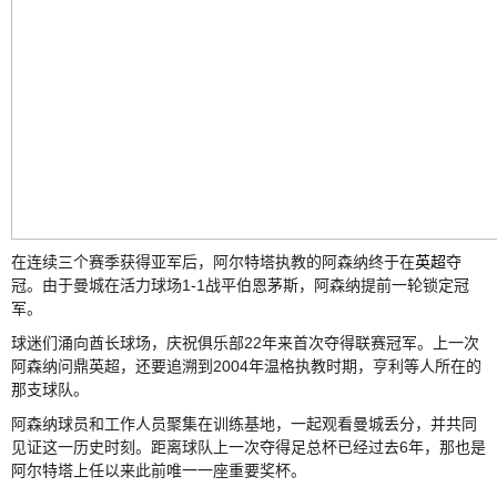
在连续三个赛季获得亚军后，阿尔特塔执教的阿森纳终于在
英超
夺
冠。由于曼城在活力球场1-1战平伯恩茅斯，阿森纳提前一轮锁定冠
军。
球迷们涌向酋长球场，庆祝俱乐部22年来首次夺得联赛冠军。上一次
阿森纳问鼎英超，还要追溯到2004年温格执教时期，亨利等人所在的
那支球队。
阿森纳球员和工作人员聚集在训练基地，一起观看曼城丢分，并共同
见证这一历史时刻。距离球队上一次夺得足总杯已经过去6年，那也是
阿尔特塔上任以来此前唯一一座重要奖杯。