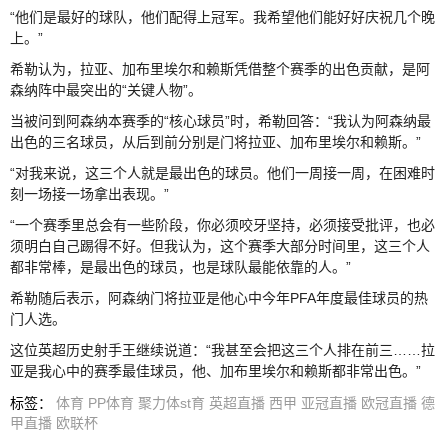
“他们是最好的球队，他们配得上冠军。我希望他们能好好庆祝几个晚
上。”
希勒认为，拉亚、加布里埃尔和赖斯凭借整个赛季的出色贡献，是阿
森纳阵中最突出的“关键人物”。
当被问到阿森纳本赛季的“核心球员”时，希勒回答：“我认为阿森纳最
出色的三名球员，从后到前分别是门将拉亚、加布里埃尔和赖斯。”
“对我来说，这三个人就是最出色的球员。他们一周接一周，在困难时
刻一场接一场拿出表现。”
“一个赛季里总会有一些阶段，你必须咬牙坚持，必须接受批评，也必
须明白自己踢得不好。但我认为，这个赛季大部分时间里，这三个人
都非常棒，是最出色的球员，也是球队最能依靠的人。”
希勒随后表示，阿森纳门将拉亚是他心中今年PFA年度最佳球员的热
门人选。
这位英超历史射手王继续说道：“我甚至会把这三个人排在前三……拉
亚是我心中的赛季最佳球员，他、加布里埃尔和赖斯都非常出色。”
标签
：
体育
PP体育
聚力体st育
英超直播
西甲
亚冠直播
欧冠直播
德
甲直播
欧联杯