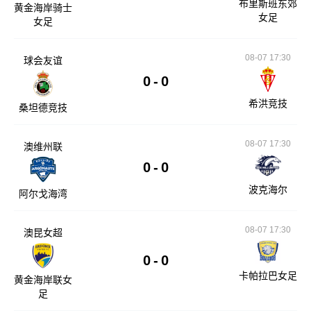
布里斯班东郊
黄金海岸骑士
女足
女足
08-07 17:30
球会友谊
0
-
0
希洪竞技
桑坦德竞技
08-07 17:30
澳维州联
0
-
0
波克海尔
阿尔戈海湾
08-07 17:30
澳昆女超
0
-
0
卡帕拉巴女足
黄金海岸联女
足