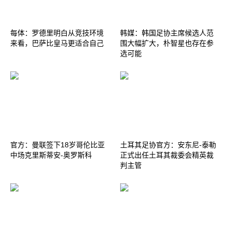
每体：罗德里明白从竞技环境
韩媒：韩国足协主席候选人范
来看，巴萨比皇马更适合自己
围大幅扩大，朴智星也存在参
选可能
官方：曼联签下18岁哥伦比亚
土耳其足协官方：安东尼-泰勒
中场克里斯蒂安-奥罗斯科
正式出任土耳其裁委会精英裁
判主管