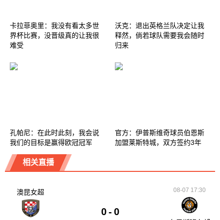
卡拉菲奥里：我没有看太多世
沃克：退出英格兰队决定让我
界杯比赛，没晋级真的让我很
释然，倘若球队需要我会随时
难受
归来
孔帕尼：在此时此刻，我会说
官方：伊普斯维奇球员伯恩斯
我们的目标是赢得欧冠冠军
加盟莱斯特城，双方签约3年
相关直播
08-07 17:30
澳昆女超
0
-
0