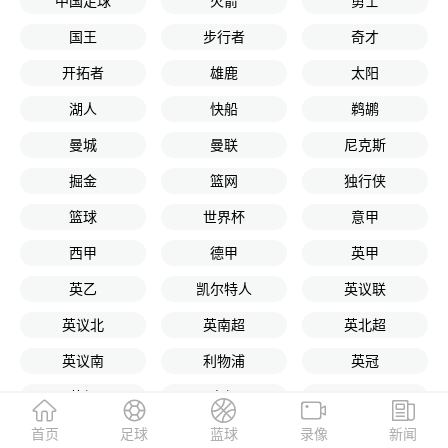
中国足球
火箭
勇士
国王
步行者
奇才
开拓者
雄鹿
太阳
湖人
快船
鹈鹕
曼城
曼联
尼克斯
掘金
篮网
独行侠
篮球
世界杯
意甲
西甲
德甲
英甲
英乙
凯尔特人
英议联
英议北
英南超
英北超
英议南
利物浦
英冠
英超
中超
NBA
CBA
英南超中
威冠联
首页
足球
蓝球
录像
新闻