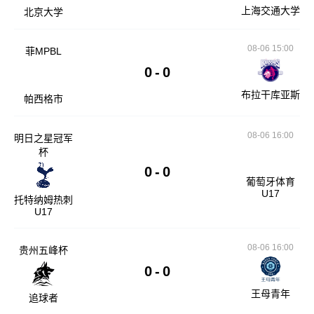
上海交通大学
北京大学
08-06 15:00
菲MPBL
0
-
0
布拉干库亚斯
帕西格市
08-06 16:00
明日之星冠军
杯
0
-
0
葡萄牙体育
U17
托特纳姆热刺
U17
08-06 16:00
贵州五峰杯
0
-
0
王母青年
追球者