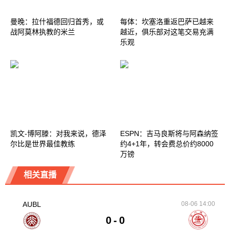
曼晚：拉什福德回归首秀，或
每体：坎塞洛重返巴萨已越来
战阿莫林执教的米兰
越近，俱乐部对这笔交易充满
乐观
凯文-博阿滕：对我来说，德泽
ESPN：吉马良斯将与阿森纳签
尔比是世界最佳教练
约4+1年，转会费总价约8000
万镑
相关直播
AUBL
08-06 14:00
0
-
0