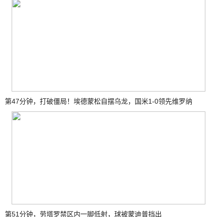
第47分钟，打破僵局！埃德蒙松自摆乌龙，国米1-0领先维罗纳
第51分钟，劳塔罗禁区内一脚低射，球被蒙迪普挡出