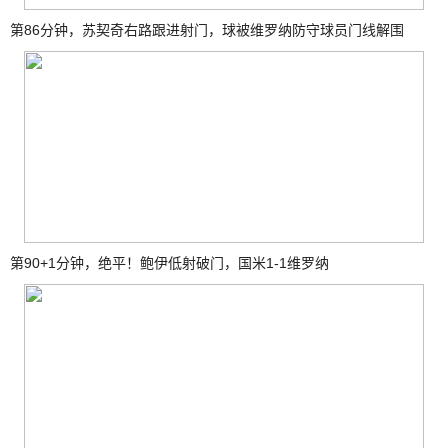
第86分钟，苏契奇右路跟进射门，球被维罗纳防守球员门线解围
第90+1分钟，绝平！鲍伊低射破门，国米1-1维罗纳