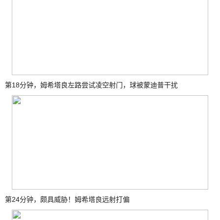
第18分钟，姆希塔良左路尝试凌空射门，球被蒙迪普干扰
第24分钟，颇具威胁！姆希塔良远射打偏