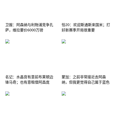
卫报：阿森纳与利物浦竞争孔
恰20：欢迎斯通斯来国米；打
萨，维拉要价6000万镑
好新赛季开局很重要
名记：水晶宫有意前布莱顿边
蒙加：之前非常接近去阿森
锋马奇；也有意租借阿昌庞
纳，但我更觉得自己属于蓝色