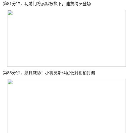
第81分钟，功勋门将索默被换下，迪詹纳罗登场
第83分钟，颇具威胁！小将莫斯科尼低射稍稍打偏