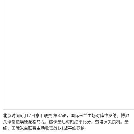
北京时间5月17日
意甲
联赛 第37轮，国际米兰主场对阵维罗纳。博尼
头球制造埃德蒙松乌龙，鲍伊最后时刻绝平比分，劳塔罗失良机。最
终，国际米兰联赛主场收官战1-1战平维罗纳。