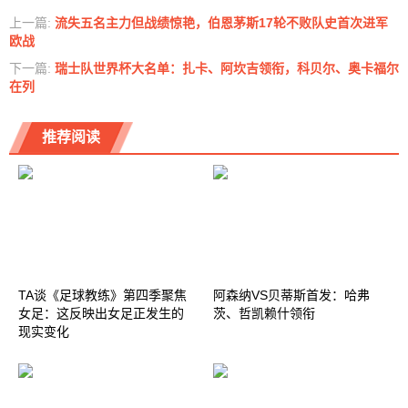
上一篇:
流失五名主力但战绩惊艳，伯恩茅斯17轮不败队史首次进军
欧战
下一篇:
瑞士队世界杯大名单：扎卡、阿坎吉领衔，科贝尔、奥卡福尔
在列
推荐阅读
TA谈《足球教练》第四季聚焦
阿森纳VS贝蒂斯首发：哈弗
女足：这反映出女足正发生的
茨、哲凯赖什领衔
现实变化