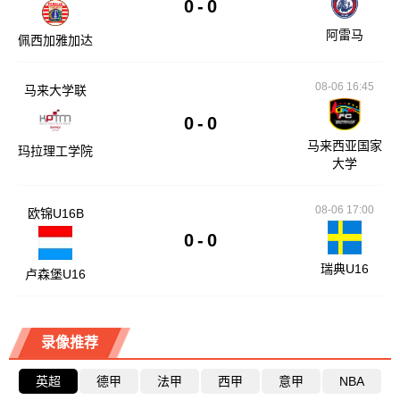
0
-
0
阿雷马
佩西加雅加达
08-06 16:45
马来大学联
0
-
0
马来西亚国家
玛拉理工学院
大学
08-06 17:00
欧锦U16B
0
-
0
瑞典U16
卢森堡U16
录像推荐
英超
德甲
法甲
西甲
意甲
NBA