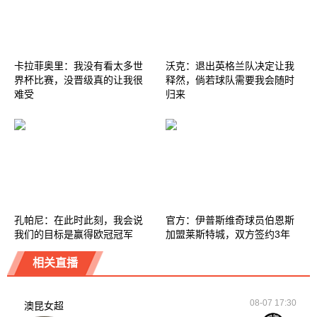
卡拉菲奥里：我没有看太多世
沃克：退出英格兰队决定让我
界杯比赛，没晋级真的让我很
释然，倘若球队需要我会随时
难受
归来
孔帕尼：在此时此刻，我会说
官方：伊普斯维奇球员伯恩斯
我们的目标是赢得欧冠冠军
加盟莱斯特城，双方签约3年
相关直播
08-07 17:30
澳昆女超