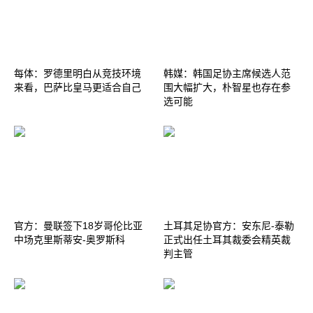
每体：罗德里明白从竞技环境
韩媒：韩国足协主席候选人范
来看，巴萨比皇马更适合自己
围大幅扩大，朴智星也存在参
选可能
官方：曼联签下18岁哥伦比亚
土耳其足协官方：安东尼-泰勒
中场克里斯蒂安-奥罗斯科
正式出任土耳其裁委会精英裁
判主管