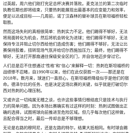
过英超，周六他们刚打完足总杯决赛并落败。麦克法兰的第二次临时
执教任期也即将结束，只要热刺能展现出最基本的应变能力和效率，
便足以达成目标——几周前，诺丁汉森林的替补球员在斯坦福桥轻松
取胜。
然而这场失利的真相很简单：热刺实力不足。他们踢得不够好，无法
将局面转化为机会，然后将机会转化为进球；他们踢得不够好，无法
保持专注并阻止切尔西给他们造成伤害；他们踢得不够好，无法让比
赛保持胶着，扭转现场气氛并给切尔西施加压力；最终，他们踢得不
够好，无法打开那扇通往保级安全区的门，并自信地迈步穿过它。
人们总是忍不住想通过“性格”和“信心”来解释一切：热刺在斯坦福桥的
战绩惨不忍睹，自1990年以来，他们在此仅获胜一次——那还是在
2018年。数月来，球迷们一直担心，在斯坦福桥降级似乎是他们的宿
命。德泽尔比的任务、也是决定这场比赛的关键，似乎就是打破切尔
西对热刺的心理压制。
又或许这一切纯属无稽之谈，也许这些事情归根结底只是技术与执行
力的简单问题。因为本场比赛确实有过这样的时刻：热刺试图做出正
确的选择，试图将球向前推进至危险区域。但几乎每次他们这样做，
且配合得当之时，最后一传却总是不够理想。
无论是右路的穆阿尼，还是左路的特尔，结果大抵相同。有时球会踢