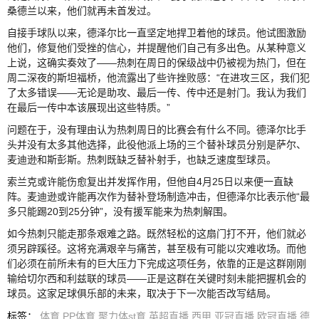
桑德兰以来，他们就再未首发过。
自接手球队以来，德泽尔比一直坚定地捍卫着他的球员。他试图激励
他们，修复他们受挫的信心，并提醒他们自己有多出色。从某种意义
上说，这确实奏效了——热刺在周日的保级战中仍被视为热门，但在
周二深夜的斯坦福桥，他流露出了些许挫败感：“在进攻三区，我们犯
了太多错误——无论是助攻、最后一传、传中还是射门。我认为我们
在最后一传中本该展现出这些特质。”
问题在于，没有理由认为热刺周日的比赛会有什么不同。德泽尔比手
头并没有太多其他选择，此役他派上场的三个替补球员分别是萨尔、
麦迪逊和斯彭斯。热刺既缺乏替补射手，也缺乏速度型球员。
索兰克或许能伤愈复出并发挥作用，但他自4月25日以来便一直缺
阵。麦迪逊或许能再次作为替补登场制造冲击，但德泽尔比表示他“最
多只能踢20到25分钟”，没有援军能来为热刺解围。
如今热刺只能走那条艰难之路。既然轻松的这扇门打不开，他们就必
须另辟蹊径。这将充满艰辛与痛苦，甚至极有可能以灾难收场。而他
们必须在前所未有的巨大压力下完成这项任务，依靠的正是这群刚刚
输给切尔西和利兹联的球员——正是这群在关键时刻未能把握机会的
球员。这家足球俱乐部的未来，取决于下一次能否改写结局。
标签
：
体育
PP体育
聚力体st育
英超直播
西甲
亚冠直播
欧冠直播
德