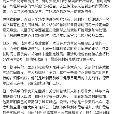
到第一名防守球员身上；有时会被罗伯特-桑切斯轻松没收；有时则像
被一阵狂风卷走的气球般飞向看台。这些传球从未达到热刺所需的效
果，而每当这种情况发生，主场球迷的欢呼声便愈发响亮。
更糟糕的是，直到下半场麦迪逊替补登场前，热刺场上始终缺乏一名
真正具有创造力的球员。加拉格尔和帕利尼亚持球时的每一步走向都
毫无悬念，以至于切尔西甚至在抢到球之前就能开始规划如何处理。
而当热刺失去信心开始回传时，德泽尔比常常会气愤地转身离去。
但这一晚，热刺本该高效果断，本该在对方禁区前展现出无情的一
面，而他们却未能做到。上周一对阵利兹联时也是同样的剧情：热刺
长时间占据优势，却始终未能锁定胜局。里沙利松曾有绝佳机会将比
分改写为2-0，但他将球踢飞，最终热刺只能勉强守住平局。
眼下批评特尔、里沙利松和穆阿尼并没有多大意义，这是他们连续第
三场共同首发，三人都竭尽了全力，其中一些跑位正是德泽尔比所期
待的。归根结底，他们是热刺目前唯三健康且可用的主力前锋，德泽
尔比别无选择，只能继续派他们上场。
但一个简单的事实无法回避：关键时刻他们未能有所作为。特尔本赛
季联赛仅打入四球，穆阿尼仅有一球入账，且随着出场次数的增加，
他离证明自己的距离似乎越来越远。没错，特尔是一位天赋出众、态
度积极且潜力巨大的年轻球员，但眼下的热刺不需要潜力，他们需要
的是实际产出。问问阿奇-格雷或贝里瓦尔就知道了，自4月12日对阵