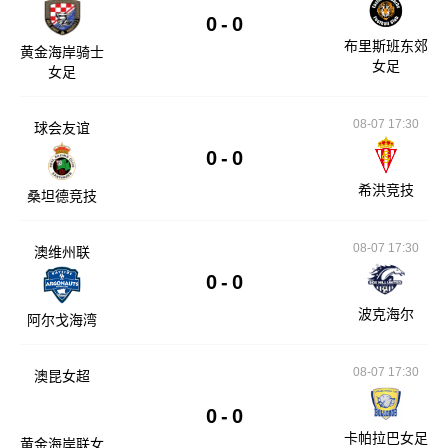
0
-
0
布里斯班东郊
黄金海岸骑士
女足
女足
08-07 17:30
球会友谊
0
-
0
希洪竞技
桑坦德竞技
08-07 17:30
澳维州联
0
-
0
波克海尔
阿尔戈海湾
08-07 17:30
澳昆女超
0
-
0
卡帕拉巴女足
黄金海岸联女