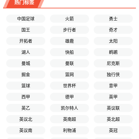
热门标签
中国足球
火箭
勇士
国王
步行者
奇才
开拓者
雄鹿
太阳
湖人
快船
鹈鹕
曼城
曼联
尼克斯
掘金
篮网
独行侠
篮球
世界杯
意甲
西甲
德甲
英甲
英乙
凯尔特人
英议联
英议北
英南超
英北超
英议南
利物浦
英冠