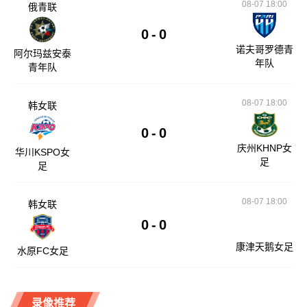
08-07 18:00
俄青联
0
-
0
诺夫哥罗德青
阿尔玛兹安泰
年队
青年队
08-07 18:00
韩女联
0
-
0
庆州KHNP女
华川KSPO女
足
足
08-07 18:00
韩女联
0
-
0
康津天鹅女足
水原FC女足
录像推荐