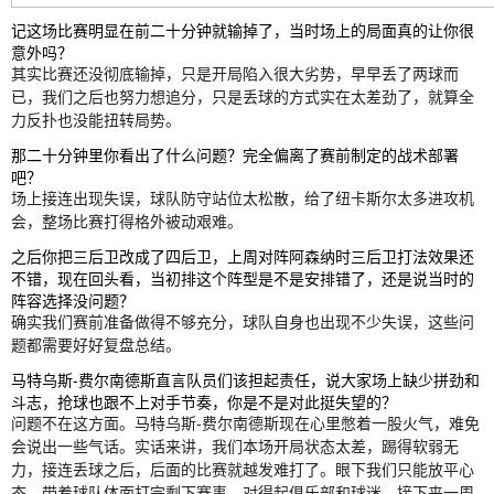
记这场比赛明显在前二十分钟就输掉了，当时场上的局面真的让你很
意外吗？
其实比赛还没彻底输掉，只是开局陷入很大劣势，早早丢了两球而
已，我们之后也努力想追分，只是丢球的方式实在太差劲了，就算全
力反扑也没能扭转局势。
那二十分钟里你看出了什么问题？完全偏离了赛前制定的战术部署
吧？
场上接连出现失误，球队防守站位太松散，给了纽卡斯尔太多进攻机
会，整场比赛打得格外被动艰难。
之后你把三后卫改成了四后卫，上周对阵阿森纳时三后卫打法效果还
不错，现在回头看，当初排这个阵型是不是安排错了，还是说当时的
阵容选择没问题？
确实我们赛前准备做得不够充分，球队自身也出现不少失误，这些问
题都需要好好复盘总结。
马特乌斯-费尔南德斯直言队员们该担起责任，说大家场上缺少拼劲和
斗志，抢球也跟不上对手节奏，你是不是对此挺失望的？
问题不在这方面。马特乌斯-费尔南德斯现在心里憋着一股火气，难免
会说出一些气话。实话来讲，我们本场开局状态太差，踢得软弱无
力，接连丢球之后，后面的比赛就越发难打了。眼下我们只能放平心
态，带着球队体面打完剩下赛事，对得起俱乐部和球迷。接下来一周