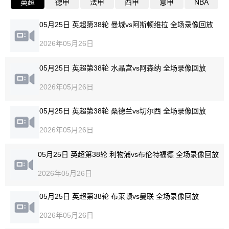
英超
德甲
法甲
西甲
意甲
NBA
05月25日 英超第38轮 曼城vs阿斯顿维拉 全场录像回放
2026年05月26日
05月25日 英超第38轮 水晶宫vs阿森纳 全场录像回放
2026年05月26日
05月25日 英超第38轮 桑德兰vs切尔西 全场录像回放
2026年05月26日
05月25日 英超第38轮 利物浦vs布伦特福德 全场录像回放
2026年05月26日
05月25日 英超第38轮 布莱顿vs曼联 全场录像回放
2026年05月26日