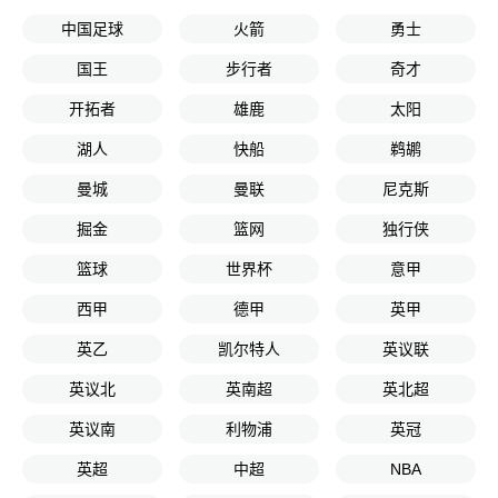
中国足球
火箭
勇士
国王
步行者
奇才
开拓者
雄鹿
太阳
湖人
快船
鹈鹕
曼城
曼联
尼克斯
掘金
篮网
独行侠
篮球
世界杯
意甲
西甲
德甲
英甲
英乙
凯尔特人
英议联
英议北
英南超
英北超
英议南
利物浦
英冠
英超
中超
NBA