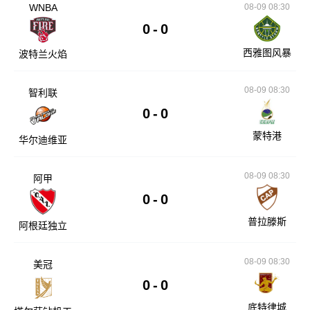
WNBA
08-09 08:30
0
-
0
西雅图风暴
波特兰火焰
08-09 08:30
智利联
0
-
0
蒙特港
华尔迪维亚
08-09 08:30
阿甲
0
-
0
普拉滕斯
阿根廷独立
08-09 08:30
美冠
0
-
0
底特律城