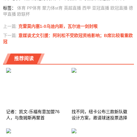
标签
：
体育
PP体育
聚力体st育
英超直播
西甲
亚冠直播
欧冠直播
德
甲直播
欧联杯
上一篇:
克雷莫内塞1-0乌迪内斯，瓦尔迪一剑封喉
下一篇:
意媒谈尤文引援：阿利松不受欧冠资格影响；B席比较看重欧
冠
推荐阅读
记者：凯文-乐福有意加盟76
找不同，纽卡公布三款新队徽
人，与詹姆斯再聚首
设计方案，邀请球迷投票选择