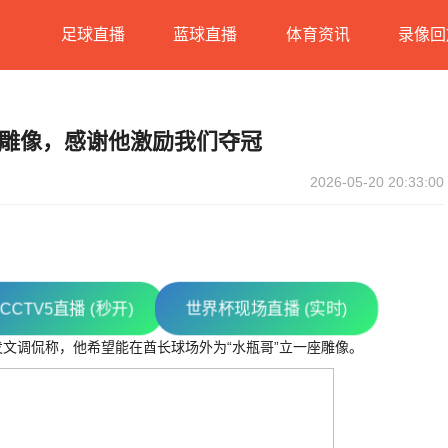
足球直播
蓝球直播
体育资讯
录像回
雕像，感谢他激励我们夺冠
2026-05-20 20:33:00
CCTV5直播 (秒开)
世界杯现场直播 (实时)
发文调侃称，他希望能在酋长球场外为“水瓶哥”立一座雕像。