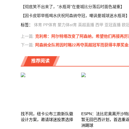
【彻底笑不出来了，“水瓶哥”在曼城比分落后时面色凝重】
【因卡皮耶举瓶喝水庆祝阿森纳夺冠，嘲讽曼城球迷水瓶哥
标签
：
体育
PP体育
聚力体st育
英超直播
西甲
亚冠直播
欧
上一篇:
克利希：阿尔特塔改变了阿森纳，希望他们再接再厉
下一篇:
阿森纳全队将因时隔22再夺英超冠军而获得丰厚奖金..
推荐阅读
找不同，纽卡公布三款新队徽
ESPN：法比尼奥离开沙特
设计方案，邀请球迷投票选择
暂无回巴西计划，首选重
洲踢球