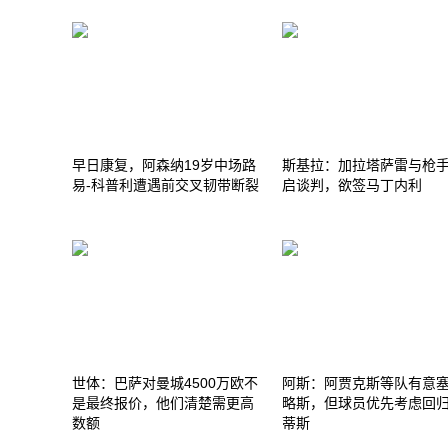
早日康复，阿森纳19岁中场路
斯基拉：加拉塔萨雷与枪
易-科普利遭遇前交叉韧带断裂
启谈判，欲签马丁内利
世体：巴萨对曼城4500万欧不
阿斯：阿贾克斯等队有意
是最终报价，他们清楚需更高
略斯，但球员优先考虑回
数额
蒂斯