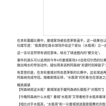
在本轮
英超
比赛中，曼城客场被伯恩茅斯逼平，这一结果也让
社媒写道：“我真想在酋长球场外给这个家伙（水瓶哥）立一座
这一言论显然带有调侃意味，结合了球迷圈内的“梗文化”。
事件的源头可以追溯到今年4月曼城客场3-0击败切尔西的
做出喝水的夸张动作，疑似用来讽刺阿森纳“关键时刻掉链子”
有意思的是，在本轮曼城对阵伯恩茅斯的比赛中，这名球迷
阿森纳完成夺冠。随着剧情反转，“水瓶哥”的形象也在球迷
相关阅读
【阿森纳就这水瓶？曼城球迷手握阿森纳队徽瓶子“对瓶吹”】
【今晚阿森纳什么水瓶？曼城“水瓶哥”又带着枪手水瓶来看球
【咱比对手水瓶高，“水瓶哥”和一众曼城球迷载歌载舞欢庆胜