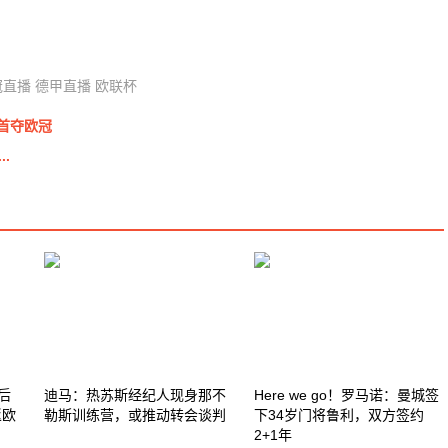
】
冠直播
德甲直播
欧联杯
首夺欧冠
.
后
迪马：热苏斯经纪人现身那不
Here we go！罗马诺：曼城签
返欧
勒斯训练营，或推动转会谈判
下34岁门将鲁利，双方签约
2+1年