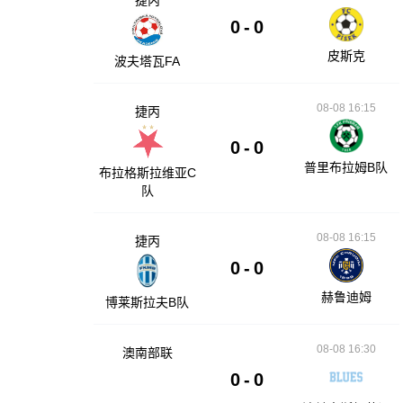
0
-
0
皮斯克
波夫塔瓦FA
08-08 16:15
捷丙
0
-
0
普里布拉姆B队
布拉格斯拉维亚C
队
08-08 16:15
捷丙
0
-
0
赫鲁迪姆
博莱斯拉夫B队
08-08 16:30
澳南部联
0
-
0