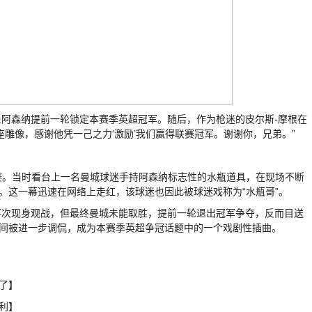
阿森纳提前一轮锁定本赛季英超冠军。随后，作为枪迷的皮尔斯-摩根在
雕像，感谢他凭一己之力‘激励’我们赢得联赛冠军。谢谢你，兄弟。”
比赛。当时看台上一名曼城球迷手持阿森纳标志性的水瓶道具，在现场不断
。这一幕迅速在网络上走红，该球迷也因此被球迷戏称为“水瓶哥”。
再次现身观战，但最终曼城未能取胜，提前一轮退出冠军争夺，反而目送
之间被进一步调侃，成为本赛季英超争冠话题中的一个戏剧性插曲。
了】
利】