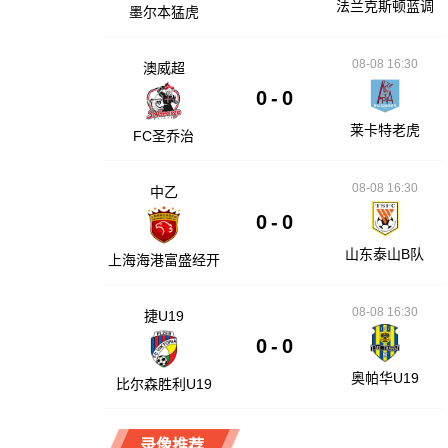
法兰克斯顿蓝调
墨尔本猛虎
08-08 16:30
澳威超
0
-
0
莱卡特老虎
FC圣乔治
08-08 16:30
中乙
0
-
0
山东泰山B队
上海海港富盛经开
08-08 16:30
捷U19
0
-
0
奥帕华U19
比尔森胜利U19
录像推荐