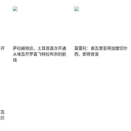
手开
萨拉赫效应，土耳其首次开通
莫雷托：查瓦里亚将加盟切尔
从埃及开罗直飞特拉布宗的航
西，即将官宣
线
塞瓦
归贝