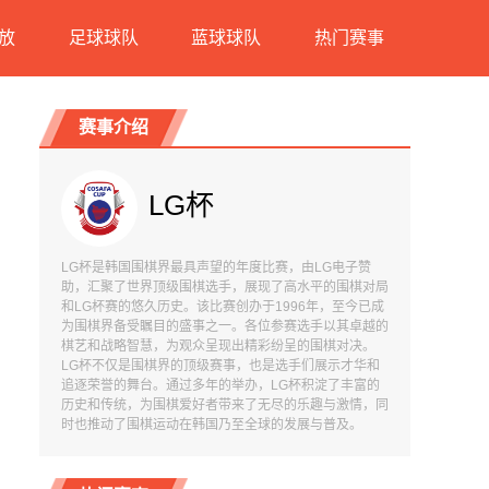
放
足球球队
蓝球球队
热门赛事
赛事介绍
LG杯
LG杯是韩国围棋界最具声望的年度比赛，由LG电子赞
助，汇聚了世界顶级围棋选手，展现了高水平的围棋对局
和LG杯赛的悠久历史。该比赛创办于1996年，至今已成
为围棋界备受瞩目的盛事之一。各位参赛选手以其卓越的
棋艺和战略智慧，为观众呈现出精彩纷呈的围棋对决。
LG杯不仅是围棋界的顶级赛事，也是选手们展示才华和
追逐荣誉的舞台。通过多年的举办，LG杯积淀了丰富的
历史和传统，为围棋爱好者带来了无尽的乐趣与激情，同
时也推动了围棋运动在韩国乃至全球的发展与普及。