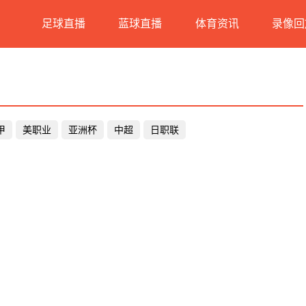
足球直播
蓝球直播
体育资讯
录像回
甲
美职业
亚洲杯
中超
日职联