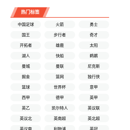
热门标签
中国足球
火箭
勇士
国王
步行者
奇才
开拓者
雄鹿
太阳
湖人
快船
鹈鹕
曼城
曼联
尼克斯
掘金
篮网
独行侠
篮球
世界杯
意甲
西甲
德甲
英甲
英乙
凯尔特人
英议联
英议北
英南超
英北超
英议南
利物浦
英冠