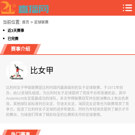
当前位置:
>
首页
足球联赛
近3天赛事
已完赛
赛事介绍
比女甲
比利时女子甲级联赛是比利时国内最高级别的女子足球联赛，于1971年创
办，由12支球队组成，为比利时女子足球提供了竞技平台和发展机会，其中
Anderlecht女足是最成功的球队，多次夺得联赛冠军并在欧洲舞台上有出色表
现，其他球队如标准列日女足、芬迪夫女足、海因克女足等也为联赛增添了竞
争力，促进了比利时女子足球的进步和普及，同时为年轻球员提供了展示才华
的舞台，为球迷们带来了精彩纷呈的比赛和无尽的足球激情。
热门赛事