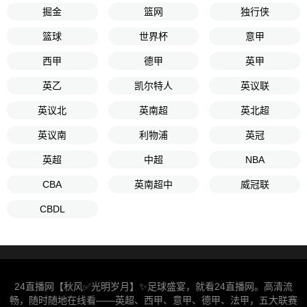
掘金
篮网
独行侠
篮球
世界杯
意甲
西甲
德甲
英甲
英乙
凯尔特人
英议联
英议北
英南超
英北超
英议南
利物浦
英冠
英超
中超
NBA
CBA
英南超中
威冠联
CBDL
24直播网【秋风✅光明岁月】✨足球盛宴，就看24直播网。高清流
畅，随时随地在线看——英超、西甲、意甲、德甲、法甲，五大联赛