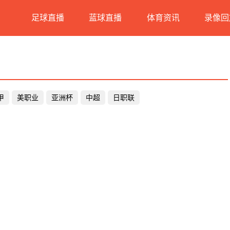
足球直播
蓝球直播
体育资讯
录像回
甲
美职业
亚洲杯
中超
日职联