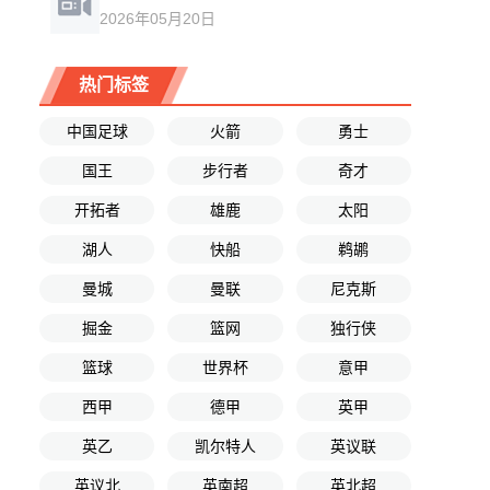
2026年05月20日
热门标签
中国足球
火箭
勇士
国王
步行者
奇才
开拓者
雄鹿
太阳
湖人
快船
鹈鹕
曼城
曼联
尼克斯
掘金
篮网
独行侠
篮球
世界杯
意甲
西甲
德甲
英甲
英乙
凯尔特人
英议联
英议北
英南超
英北超