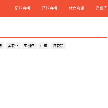
足球直播
蓝球直播
体育资讯
录像回
甲
美职业
亚洲杯
中超
日职联