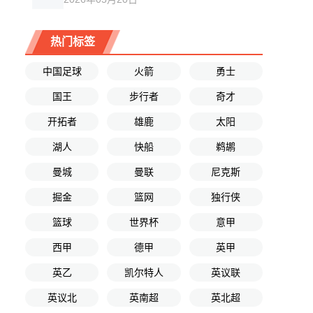
热门标签
中国足球
火箭
勇士
国王
步行者
奇才
开拓者
雄鹿
太阳
湖人
快船
鹈鹕
曼城
曼联
尼克斯
掘金
篮网
独行侠
篮球
世界杯
意甲
西甲
德甲
英甲
英乙
凯尔特人
英议联
英议北
英南超
英北超