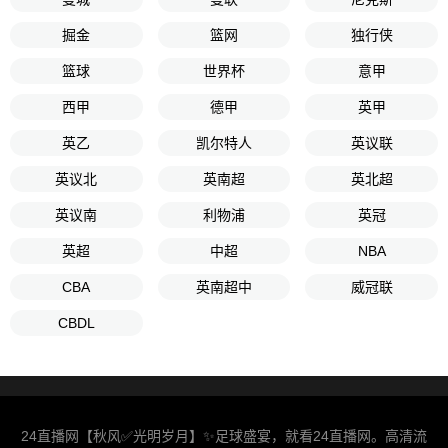
掘金
篮网
独行侠
篮球
世界杯
意甲
西甲
德甲
英甲
英乙
凯尔特人
英议联
英议北
英南超
英北超
英议南
利物浦
英冠
英超
中超
NBA
CBA
英南超中
威冠联
CBDL
24直播网【秋风✅光明岁月】✨足球盛宴，就看24直播网。高清流