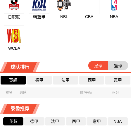
NBL
CBA
NBA
日职联
韩篮甲
WCBA
足球
篮球
球队排行
英超
德甲
法甲
西甲
意甲
排名
球队
胜/平/负
积分
录像推荐
英超
德甲
法甲
西甲
意甲
NBA