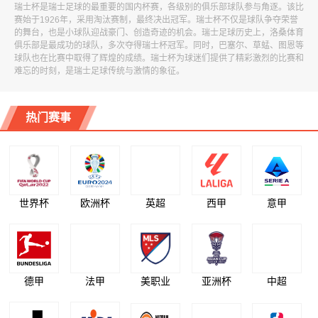
瑞士杯是瑞士足球的最重要的国内杯赛，各级别的俱乐部球队参与角逐。该比
赛始于1926年，采用淘汰赛制，最终决出冠军。瑞士杯不仅是球队争夺荣誉
的舞台，也是小球队迎战豪门、创造奇迹的机会。瑞士足球历史上，洛桑体育
俱乐部是最成功的球队，多次夺得瑞士杯冠军。同时，巴塞尔、草蜢、图恩等
球队也在比赛中取得了辉煌的成绩。瑞士杯为球迷们提供了精彩激烈的比赛和
难忘的时刻，是瑞士足球传统与激情的象征。
热门赛事
世界杯
欧洲杯
英超
西甲
意甲
德甲
法甲
美职业
亚洲杯
中超