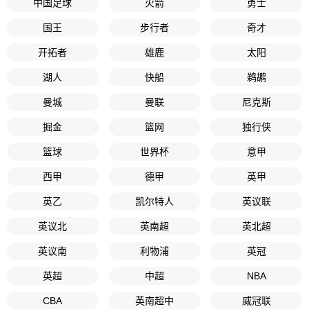
中国足球
火箭
勇士
国王
步行者
奇才
开拓者
雄鹿
太阳
湖人
快船
鹈鹕
曼城
曼联
尼克斯
掘金
篮网
独行侠
篮球
世界杯
意甲
西甲
德甲
英甲
英乙
凯尔特人
英议联
英议北
英南超
英北超
英议南
利物浦
英冠
英超
中超
NBA
CBA
英南超中
威冠联