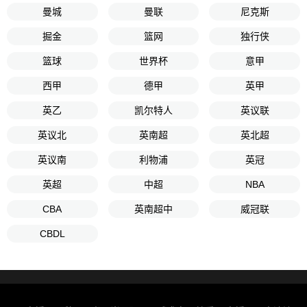
曼城
曼联
尼克斯
掘金
篮网
独行侠
篮球
世界杯
意甲
西甲
德甲
英甲
英乙
凯尔特人
英议联
英议北
英南超
英北超
英议南
利物浦
英冠
英超
中超
NBA
CBA
英南超中
威冠联
CBDL