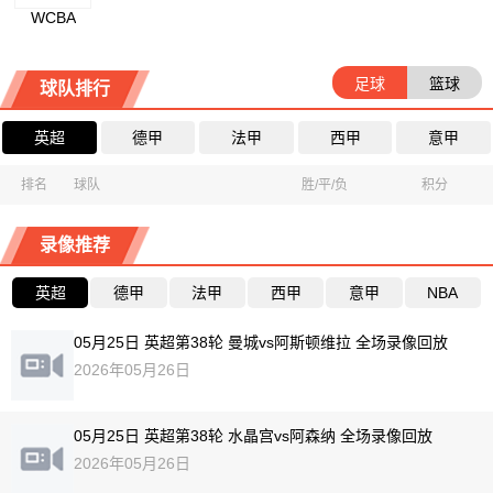
WCBA
足球
篮球
球队排行
英超
德甲
法甲
西甲
意甲
排名
球队
胜/平/负
积分
录像推荐
英超
德甲
法甲
西甲
意甲
NBA
05月25日 英超第38轮 曼城vs阿斯顿维拉 全场录像回放
2026年05月26日
05月25日 英超第38轮 水晶宫vs阿森纳 全场录像回放
2026年05月26日