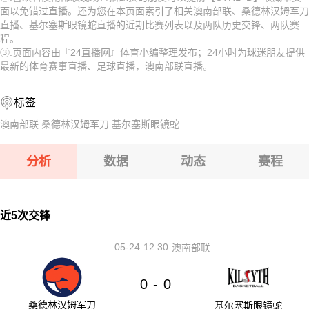
面以免错过直播。还为您在本页面索引了相关澳南部联、桑德林汉姆军刀
08-11 【欧冠】 凯拉特VS索非亚列夫斯基
08-11 【芬乙】 中新地VS图尔库国际B队
直播、基尔塞斯眼镜蛇直播的近期比赛列表以及两队历史交锋、两队赛
程。
08-11 【欧女锦U16B级】 比利时女篮U16VS波黑女篮U16
08-11 【芬乙】 于韦斯屈莱VS坦佩雷
③.页面内容由『24直播网』体育小编整理发布；24小时为球迷朋友提供
最新的体育赛事直播、足球直播，澳南部联直播。
08-11 【阿女甲】 飓风队女足VS社会体育协会女足
08-11 【亚精英赛】 塔什干棉农VS胡塞因
标签
08-11 【俄杯】 圣彼得堡迪纳摩VSFC 10
08-11 【欧冠】 凯拉特VS索非亚列夫斯基
澳南部联
桑德林汉姆军刀
基尔塞斯眼镜蛇
08-11 【欧女锦U16B级】 比利时女篮U16VS波黑女篮U16
分析
数据
动态
赛程
08-11 【阿女甲】 飓风队女足VS社会体育协会女足
08-11 【俄杯】 圣彼得堡迪纳摩VSFC 10
近5次交锋
05-24
12:30
澳南部联
0
0
-
桑德林汉姆军刀
基尔塞斯眼镜蛇