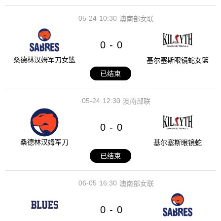
05-24
10:30
澳南部女联
0
0
-
桑德林汉姆军刀女篮
基尔塞斯眼镜蛇女篮
已结束
05-24
12:30
澳南部联
0
0
-
桑德林汉姆军刀
基尔塞斯眼镜蛇
已结束
06-05
16:30
澳南部女联
0
0
-