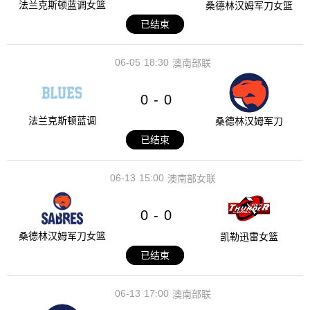
法兰克斯顿蓝调女篮
桑德林汉姆军刀女篮
已结束
06-05
18:30
澳南部联
0
0
-
法兰克斯顿蓝调
桑德林汉姆军刀
已结束
06-13
15:00
澳南部女联
0
0
-
桑德林汉姆军刀女篮
凯勒迅雷女篮
已结束
06-13
17:00
澳南部联