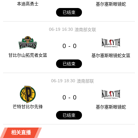
本迪高勇士
基尔塞斯眼镜蛇
已结束
06-19
16:30
澳南部女联
0
0
-
甘比尔山拓荒者女篮
基尔塞斯眼镜蛇女篮
已结束
06-19
18:30
澳南部联
0
0
-
芒特甘比尔先锋
基尔塞斯眼镜蛇
已结束
相关直播