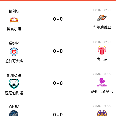
08-07 08:30
智利联
0
-
0
华尔迪维亚
奥索尔诺
08-07 08:30
联盟杯
0
-
0
内卡萨
芝加哥火焰
08-07 08:30
加精英联
0
-
0
萨斯卡通曼巴
温尼伯海熊
WNBA
08-07 09:00
0
-
0