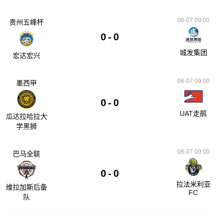
08-07 09:00
贵州五峰杯
0
-
0
城发集团
宏达宏兴
08-07 09:00
墨西甲
0
-
0
UAT走鹃
瓜达拉哈拉大
学黑狮
08-07 09:00
巴马全联
0
-
0
拉法米利亚
维拉加斯后备
FC
队