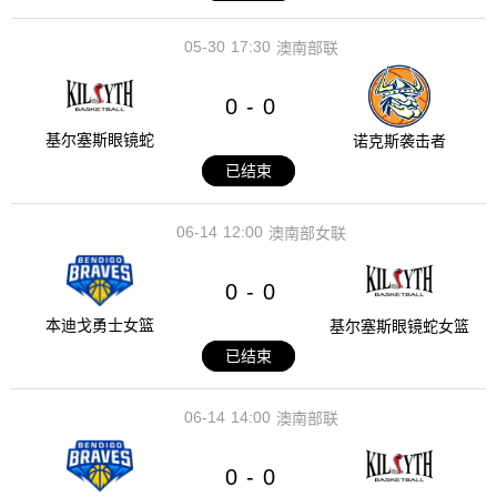
05-30
17:30
澳南部联
0
0
-
基尔塞斯眼镜蛇
诺克斯袭击者
已结束
06-14
12:00
澳南部女联
0
0
-
本迪戈勇士女篮
基尔塞斯眼镜蛇女篮
已结束
06-14
14:00
澳南部联
0
0
-