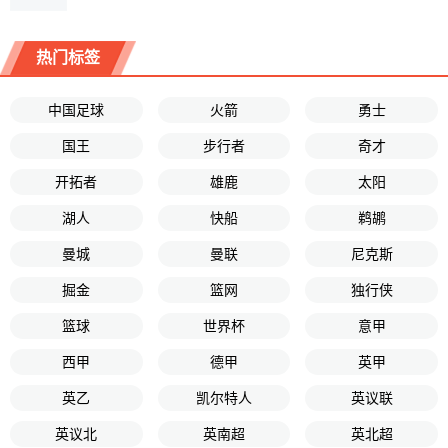
热门标签
中国足球
火箭
勇士
国王
步行者
奇才
开拓者
雄鹿
太阳
湖人
快船
鹈鹕
曼城
曼联
尼克斯
掘金
篮网
独行侠
篮球
世界杯
意甲
西甲
德甲
英甲
英乙
凯尔特人
英议联
英议北
英南超
英北超