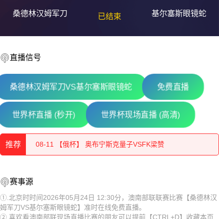
桑德林汉姆军刀
基尔塞斯眼镜蛇
已结束
直播信号
桑德林汉姆军刀VS基尔塞斯眼镜蛇
免费直播
08-11 【芬乙】 TPV坦佩雷VS莎埃帕
世界杯直播 (秒开)
世界杯现场直播 (高清)
08-11 【芬乙】 罗瓦涅米VS古比斯青年队
推荐
08-11 【俄杯】 奥布宁斯克量子VSFK梁赞
08-11 【芬乙】 中新地VS图尔库国际B队
08-11 【芬乙】 TPV坦佩雷VS莎埃帕
赛事源
08-11 【芬乙】 于韦斯屈莱VS坦佩雷
08-11 【芬乙】 罗瓦涅米VS古比斯青年队
①.北京时时间2026年05月24日 12:30分，澳南部联联赛比赛【桑德林汉
姆军刀VS基尔塞斯眼镜蛇】准时在线免费直播。
08-11 【亚精英赛】 塔什干棉农VS胡塞因
08-11 【俄杯】 奥布宁斯克量子VSFK梁赞
②.喜欢看澳南部联现场直播比赛的朋友可以提前【CTRL+D】收藏本页