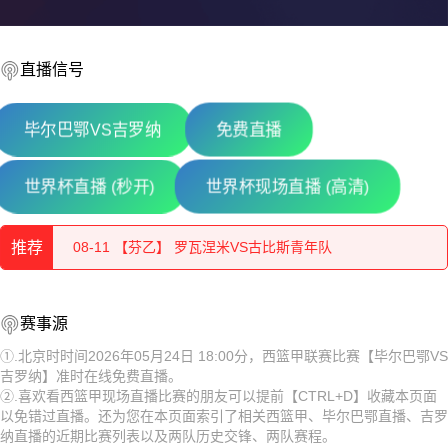
直播信号
毕尔巴鄂VS吉罗纳
免费直播
08-11 【芬乙】 TPV坦佩雷VS莎埃帕
世界杯直播 (秒开)
世界杯现场直播 (高清)
08-11 【芬乙】 罗瓦涅米VS古比斯青年队
推荐
08-11 【俄杯】 奥布宁斯克量子VSFK梁赞
08-11 【芬乙】 TPV坦佩雷VS莎埃帕
08-11 【芬乙】 中新地VS图尔库国际B队
赛事源
08-11 【芬乙】 罗瓦涅米VS古比斯青年队
08-11 【芬乙】 于韦斯屈莱VS坦佩雷
①.北京时时间2026年05月24日 18:00分，西篮甲联赛比赛【毕尔巴鄂VS
吉罗纳】准时在线免费直播。
08-11 【俄杯】 奥布宁斯克量子VSFK梁赞
08-11 【亚精英赛】 塔什干棉农VS胡塞因
②.喜欢看西篮甲现场直播比赛的朋友可以提前【CTRL+D】收藏本页面
以免错过直播。还为您在本页面索引了相关西篮甲、毕尔巴鄂直播、吉罗
08-11 【芬乙】 中新地VS图尔库国际B队
08-11 【欧冠】 凯拉特VS索非亚列夫斯基
纳直播的近期比赛列表以及两队历史交锋、两队赛程。