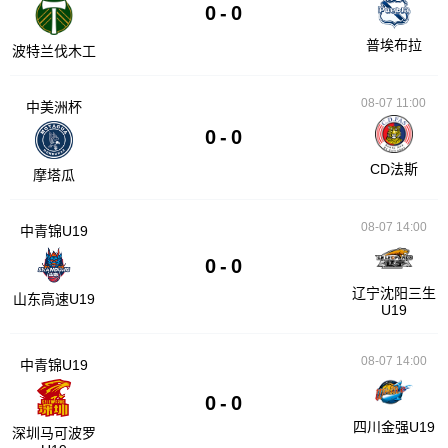
0
-
0
普埃布拉
波特兰伐木工
08-07 11:00
中美洲杯
0
-
0
CD法斯
摩塔瓜
08-07 14:00
中青锦U19
0
-
0
辽宁沈阳三生
山东高速U19
U19
08-07 14:00
中青锦U19
0
-
0
四川金强U19
深圳马可波罗