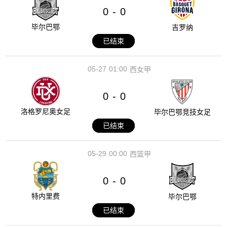
0
0
-
毕尔巴鄂
吉罗纳
已结束
05-27
01:00
西女甲
0
0
-
洛格罗尼奥女足
毕尔巴鄂竞技女足
已结束
05-29
00:00
西篮甲
0
0
-
特内里费
毕尔巴鄂
已结束