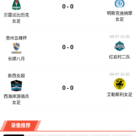
0
-
0
明斯克迪纳摩
贝雷达比历克
女足
女足
08-07 15:30
贵州五峰杯
0
-
0
红岩村二队
长顺八月
08-07 15:30
新西女超
0
-
0
艾勒斯利女足
西海岸游骑兵
女足
录像推荐