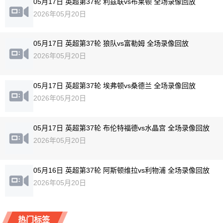
05月17日 英超第37轮 利兹联vs布莱顿 全场录像回放
2026年05月20日
05月17日 英超第37轮 狼队vs富勒姆 全场录像回放
2026年05月20日
05月17日 英超第37轮 埃弗顿vs桑德兰 全场录像回放
2026年05月20日
05月17日 英超第37轮 布伦特福德vs水晶宫 全场录像回放
2026年05月20日
05月16日 英超第37轮 阿斯顿维拉vs利物浦 全场录像回放
2026年05月20日
热门标签