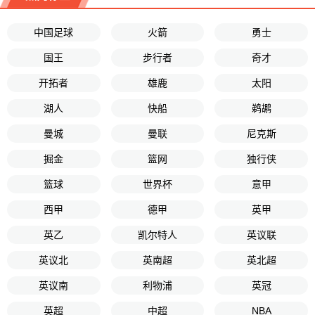
中国足球
火箭
勇士
国王
步行者
奇才
开拓者
雄鹿
太阳
湖人
快船
鹈鹕
曼城
曼联
尼克斯
掘金
篮网
独行侠
篮球
世界杯
意甲
西甲
德甲
英甲
英乙
凯尔特人
英议联
英议北
英南超
英北超
英议南
利物浦
英冠
英超
中超
NBA