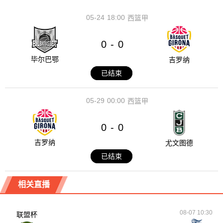
05-24
18:00
西篮甲
0
0
-
毕尔巴鄂
吉罗纳
已结束
05-29
00:00
西篮甲
0
0
-
吉罗纳
尤文图德
已结束
相关直播
08-07 10:30
联盟杯