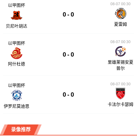
08-07 00:30
以甲图杯
0
-
0
夏雷姆
贝尼叶胡达
08-07 00:30
以甲图杯
0
-
0
里雄莱锡安夏
阿什杜德
普尔
08-07 00:30
以甲图杯
0
-
0
卡法尔卡瑟姆
伊罗尼莫迪恩
录像推荐