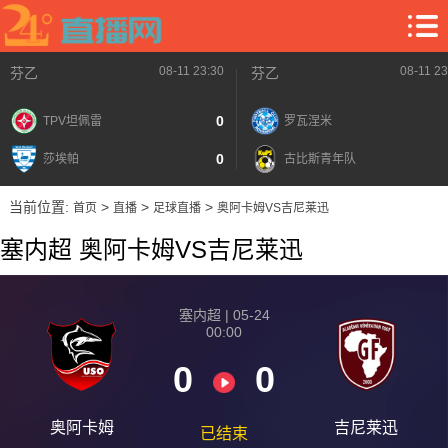
08-11 23:30
08-11 23
芬乙
芬乙
0
TPV坦佩雷
罗瓦涅米
0
莎埃帕
古比斯青年队
当前位置:
>
>
>
首页
直播
足球直播
奥阿卡姆VS吉尼莱迅
塞内超 奥阿卡姆VS吉尼莱迅
塞内超 | 05-24
00:00
0
0
奥阿卡姆
吉尼莱迅
已结束