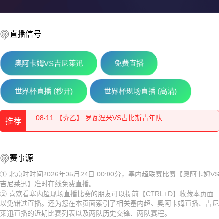
直播信号
奥阿卡姆VS吉尼莱迅
免费直播
08-11 【芬乙】 TPV坦佩雷VS莎埃帕
世界杯直播 (秒开)
世界杯现场直播 (高清)
08-11 【芬乙】 罗瓦涅米VS古比斯青年队
推荐
08-11 【俄杯】 奥布宁斯克量子VSFK梁赞
08-11 【芬乙】 TPV坦佩雷VS莎埃帕
08-11 【芬乙】 中新地VS图尔库国际B队
赛事源
08-11 【芬乙】 罗瓦涅米VS古比斯青年队
08-11 【芬乙】 于韦斯屈莱VS坦佩雷
①.北京时时间2026年05月24日 00:00分，塞内超联赛比赛【奥阿卡姆VS
吉尼莱迅】准时在线免费直播。
08-11 【俄杯】 奥布宁斯克量子VSFK梁赞
08-11 【亚精英赛】 塔什干棉农VS胡塞因
②.喜欢看塞内超现场直播比赛的朋友可以提前【CTRL+D】收藏本页面
以免错过直播。还为您在本页面索引了相关塞内超、奥阿卡姆直播、吉尼
08-11 【芬乙】 中新地VS图尔库国际B队
08-11 【欧冠】 凯拉特VS索非亚列夫斯基
莱迅直播的近期比赛列表以及两队历史交锋、两队赛程。