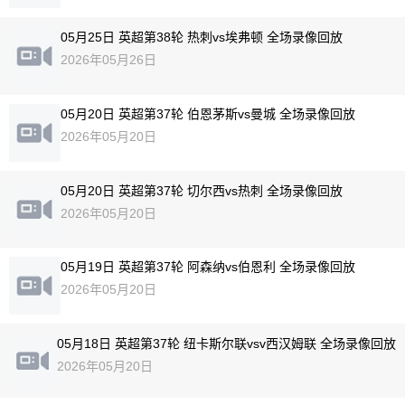
05月25日 英超第38轮 热刺vs埃弗顿 全场录像回放
2026年05月26日
05月20日 英超第37轮 伯恩茅斯vs曼城 全场录像回放
2026年05月20日
05月20日 英超第37轮 切尔西vs热刺 全场录像回放
2026年05月20日
05月19日 英超第37轮 阿森纳vs伯恩利 全场录像回放
2026年05月20日
05月18日 英超第37轮 纽卡斯尔联vsv西汉姆联 全场录像回放
2026年05月20日