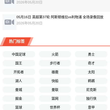
2026年05月20日
05月16日 英超第37轮 阿斯顿维拉vs利物浦 全场录像回放
2026年05月20日
热门标签
中国足球
火箭
勇士
国王
步行者
奇才
开拓者
雄鹿
太阳
湖人
快船
鹈鹕
曼城
曼联
尼克斯
掘金
篮网
独行侠
篮球
世界杯
意甲