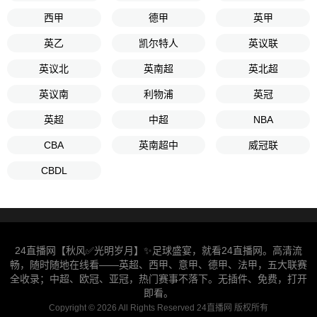
西甲
德甲
英甲
英乙
凯尔特人
英议联
英议北
英南超
英北超
英议南
利物浦
英冠
英超
中超
NBA
CBA
英南超中
威冠联
CBDL
24直播网【秋风✅光明岁月】✨足球盛宴，就看24直播网。高清流
畅，随时随地在线看——英超、西甲、意甲、德甲、法甲，五大联赛
全收录；中超、欧冠、亚冠，热门赛事不落下。无插件、免费，打开
即看。
Copyright © 2026 All Rights Reserved 24直播网 版权所有