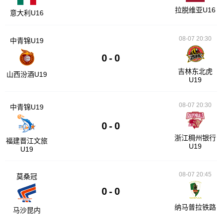
拉脱维亚U16
意大利U16
08-07 20:30
中青锦U19
0
-
0
吉林东北虎
山西汾酒U19
U19
08-07 20:30
中青锦U19
0
-
0
浙江稠州银行
福建晋江文旅
U19
U19
08-07 20:45
莫桑冠
0
-
0
纳马普拉铁路
马沙昆内