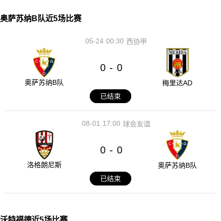
奥萨苏纳B队近5场比赛
05-24
00:30
西协甲
0
0
-
奥萨苏纳B队
梅里达AD
已结束
08-01
17:00
球会友谊
0
0
-
洛格朗尼斯
奥萨苏纳B队
已结束
沃特福德近5场比赛