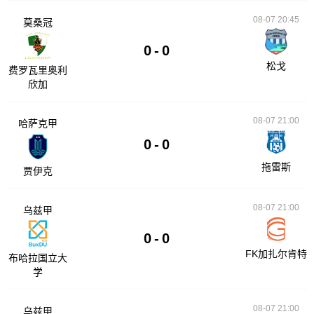
08-07 20:45
莫桑冠
0
-
0
松戈
费罗瓦里奥利
欣加
08-07 21:00
哈萨克甲
0
-
0
拖雷斯
贾伊克
08-07 21:00
乌兹甲
0
-
0
FK加扎尔肯特
布哈拉国立大
学
08-07 21:00
乌兹甲