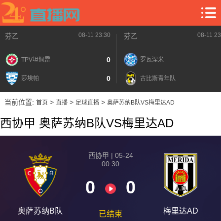
08-11 23:30
08-11 23
芬乙
芬乙
0
TPV坦佩雷
罗瓦涅米
0
莎埃帕
古比斯青年队
当前位置:
>
>
>
首页
直播
足球直播
奥萨苏纳B队VS梅里达AD
西协甲 奥萨苏纳B队VS梅里达AD
西协甲 | 05-24
00:30
0
0
奥萨苏纳B队
梅里达AD
已结束