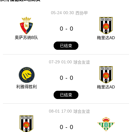
05-24
00:30
西协甲
0
0
-
奥萨苏纳B队
梅里达AD
已结束
07-29
01:00
球会友谊
0
0
-
利雅得胜利
梅里达AD
已结束
08-01
17:00
球会友谊
0
0
-