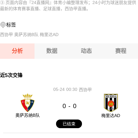
08-11 【欧冠】 凯拉特VS索非亚列夫斯基
③.页面内容由『24直播网』体育小编整理发布；24小时为球迷朋友提供
08-11 【芬乙】 于韦斯屈莱VS坦佩雷
最新的体育赛事直播、足球直播，西协甲直播。
08-11 【欧女锦U16B级】 比利时女篮U16VS波黑女篮U16
08-11 【亚精英赛】 塔什干棉农VS胡塞因
标签
08-11 【阿女甲】 飓风队女足VS社会体育协会女足
08-11 【欧冠】 凯拉特VS索非亚列夫斯基
西协甲
奥萨苏纳B队
梅里达AD
08-11 【俄杯】 圣彼得堡迪纳摩VSFC 10
08-11 【欧女锦U16B级】 比利时女篮U16VS波黑女篮U16
分析
数据
动态
赛程
08-11 【阿女甲】 飓风队女足VS社会体育协会女足
08-11 【俄杯】 圣彼得堡迪纳摩VSFC 10
近5次交锋
05-24
00:30
西协甲
0
0
-
奥萨苏纳B队
梅里达AD
已结束