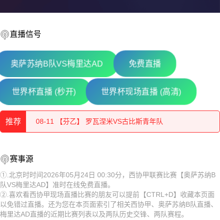
直播信号
奥萨苏纳B队VS梅里达AD
免费直播
世界杯直播 (秒开)
世界杯现场直播 (高清)
08-11 【芬乙】 TPV坦佩雷VS莎埃帕
08-11 【芬乙】 罗瓦涅米VS古比斯青年队
推荐
08-11 【俄杯】 奥布宁斯克量子VSFK梁赞
08-11 【芬乙】 TPV坦佩雷VS莎埃帕
08-11 【芬乙】 中新地VS图尔库国际B队
赛事源
08-11 【芬乙】 罗瓦涅米VS古比斯青年队
①.北京时时间2026年05月24日 00:30分，西协甲联赛比赛【奥萨苏纳B
08-11 【芬乙】 于韦斯屈莱VS坦佩雷
队VS梅里达AD】准时在线免费直播。
08-11 【俄杯】 奥布宁斯克量子VSFK梁赞
②.喜欢看西协甲现场直播比赛的朋友可以提前【CTRL+D】收藏本页面
08-11 【亚精英赛】 塔什干棉农VS胡塞因
以免错过直播。还为您在本页面索引了相关西协甲、奥萨苏纳B队直播、
08-11 【芬乙】 中新地VS图尔库国际B队
梅里达AD直播的近期比赛列表以及两队历史交锋、两队赛程。