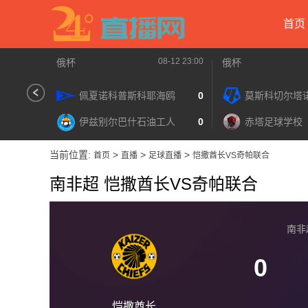
首页
08-12 23:00
俄杯
俄杯
佩夏诺科普斯科耶海鸥
0
莫斯科切尔塔
伊兹别尔巴什石油工人
0
赤塔足球学校
当前位置:
>
>
>
首页
直播
足球直播
恺撒酋长VS奇帕联合
南非超 恺撒酋长VS奇帕联合
南非超 
0
恺撒酋长