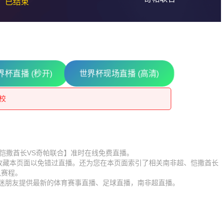
已结束
别尔巴什石油工人
界杯直播 (秒开)
世界杯现场直播 (高清)
学校
区伊尔帕尔
别尔巴什石油工人
尔鱼雷
学校
比赛【恺撒酋长VS奇帕联合】准时在线免费直播。
】收藏本页面以免错过直播。还为您在本页面索引了相关南非超、恺撒酋长
区伊尔帕尔
队赛程。
球迷朋友提供最新的体育赛事直播、足球直播，南非超直播。
尔鱼雷
MV