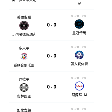
足
08-08 07:00
美预备联
0
-
0
皇冠传统
迈阿密国际B队
08-08 07:00
多米甲
0
-
0
强大复仇者
威联合俱乐部
08-08 07:00
巴拉甲
0
-
0
阿曼拜1M
奥林匹亚
08-08 07:00
加北女超