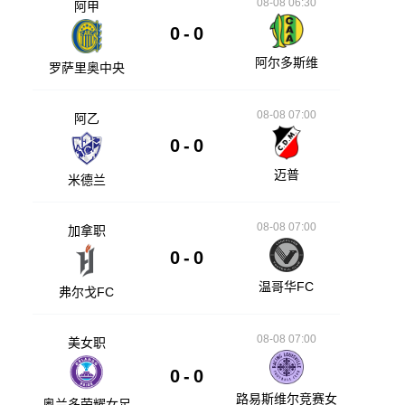
08-08 06:30
阿甲
0
-
0
阿尔多斯维
罗萨里奥中央
08-08 07:00
阿乙
0
-
0
迈普
米德兰
08-08 07:00
加拿职
0
-
0
温哥华FC
弗尔戈FC
08-08 07:00
美女职
0
-
0
路易斯维尔竞赛女
奥兰多荣耀女足