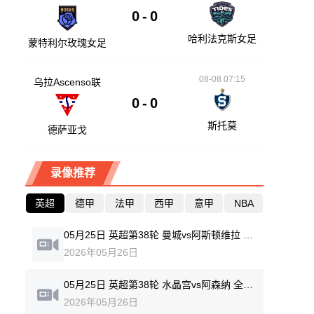
0
-
0
哈利法克斯女足
蒙特利尔玫瑰女足
08-08 07:15
乌拉Ascenso联
0
-
0
斯托莫
德萨亚戈
录像推荐
英超
德甲
法甲
西甲
意甲
NBA
05月25日 英超第38轮 曼城vs阿斯顿维拉 全场录像回放
2026年05月26日
05月25日 英超第38轮 水晶宫vs阿森纳 全场录像回放
2026年05月26日