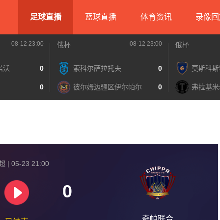
足球直播
蓝球直播
体育资讯
录像回
08-12 23:00
08-12 23:00
俄杯
俄杯
诺沃
0
索科尔萨拉托夫
0
莫斯科斯
0
彼尔姆边疆区伊尔帕尔
0
弗拉基米
| 05-23 21:00
0
奇帕联合