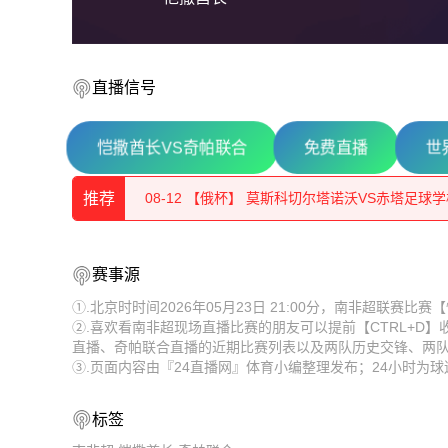
直播信号
08-12 【俄杯】 佩夏诺科普斯科耶海鸥VS伊兹
恺撒酋长VS奇帕联合
免费直播
世
08-12 【俄杯】 莫斯科切尔塔诺沃VS赤塔足球
推荐
08-12 【俄杯】 索科尔萨拉托夫VS彼尔姆边疆
08-12 【俄杯】 佩夏诺科普斯科耶海鸥VS伊兹
赛事源
08-12 【俄杯】 莫斯科斯特罗吉诺VS弗拉基米
08-12 【俄杯】 莫斯科切尔塔诺沃VS赤塔足球
①.北京时时间2026年05月23日 21:00分，南非超联赛
08-12 【俄杯】 FC穆罗姆VS利佩茨克冶金工人
②.喜欢看南非超现场直播比赛的朋友可以提前【CTRL+D
08-12 【俄杯】 索科尔萨拉托夫VS彼尔姆边疆
直播、奇帕联合直播的近期比赛列表以及两队历史交锋、两
08-12 【俄杯】 伊热夫斯克VS米阿斯鱼雷
③.页面内容由『24直播网』体育小编整理发布；24小时为
08-12 【俄杯】 莫斯科斯特罗吉诺VS弗拉基米
08-12 【俄杯】 FC阿斯特拉罕VS五山城马舒克K
08-12 【俄杯】 FC穆罗姆VS利佩茨克冶金工人
标签
08-12 【亚冠二级】 阿卡达格VSFC果阿