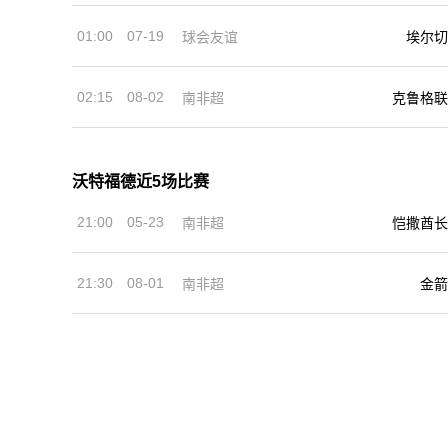
01:00
07-19
球会友谊
埃尔切
02:15
08-02
南非超
克鲁格联
沃特福德近5场比赛
21:00
05-23
南非超
恺撒酋长
21:30
08-01
南非超
金箭