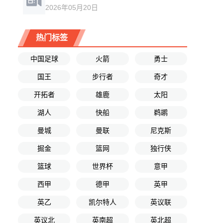
2026年05月20日
热门标签
中国足球
火箭
勇士
国王
步行者
奇才
开拓者
雄鹿
太阳
湖人
快船
鹈鹕
曼城
曼联
尼克斯
掘金
篮网
独行侠
篮球
世界杯
意甲
西甲
德甲
英甲
英乙
凯尔特人
英议联
英议北
英南超
英北超