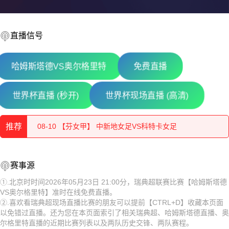
直播信号
哈姆斯塔德VS奥尔格里特
免费直播
08-10 【立陶甲】 维尔纽斯投资VS帕尼维斯
世界杯直播 (秒开)
世界杯现场直播 (高清)
08-10 【罗甲】 波图森尼VS胡内多阿拉
推荐
08-10 【芬女甲】 中新地女足VS科特卡女足
08-10 【亚美甲】 乌拉尔图B队VS诺亚B队
08-10 【立陶甲】 维尔纽斯投资VS帕尼维斯
赛事源
08-10 【秘女联】 梅尔加女足VS伊鲁坎女足
08-10 【罗甲】 波图森尼VS胡内多阿拉
①.北京时时间2026年05月23日 21:00分，瑞典超联赛比赛【哈姆斯塔德
VS奥尔格里特】准时在线免费直播。
08-10 【乌克超】 利沃夫喀尔巴阡VSLNZ切尔卡瑟
08-10 【芬女甲】 中新地女足VS科特卡女足
②.喜欢看瑞典超现场直播比赛的朋友可以提前【CTRL+D】收藏本页面
以免错过直播。还为您在本页面索引了相关瑞典超、哈姆斯塔德直播、奥
08-10 【白俄甲】 奥尔沙VS莫洛迪兹诺
08-10 【亚美甲】 乌拉尔图B队VS诺亚B队
尔格里特直播的近期比赛列表以及两队历史交锋、两队赛程。