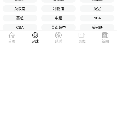
英议南
利物浦
英冠
英超
中超
NBA
CBA
英南超中
威冠联
CBDL
首页
足球
蓝球
录像
新闻
24直播网【秋风✅光明岁月】✨足球盛宴，就看24直播网。高清流
畅，随时随地在线看——英超、西甲、意甲、德甲、法甲，五大联赛
全收录；中超、欧冠、亚冠，热门赛事不落下。无插件、免费，打开
即看。
Copyright © 2026 All Rights Reserved 24直播网 版权所有
苏ICP备20015846号-1
网站地图
|