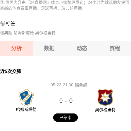
③.页面内容由『24直播网』体育小编整理发布；24小时为球迷朋友提供
08-10 【白俄甲】 沃尔纳平斯克VS明斯克大学X实验室
08-10 【秘女联】 梅尔加女足VS伊鲁坎女足
最新的体育赛事直播、足球直播，瑞典超直播。
08-10 【白俄甲】 斯莫根VS波里索夫巴特B队
08-10 【乌克超】 利沃夫喀尔巴阡VSLNZ切尔卡瑟
标签
08-10 【白俄甲】 斯洛尼姆VS坎普罗姆戈梅尔
08-10 【白俄甲】 奥尔沙VS莫洛迪兹诺
瑞典超
哈姆斯塔德
奥尔格里特
08-10 【白俄甲】 沃尔纳平斯克VS明斯克大学X实验室
分析
数据
动态
赛程
08-10 【白俄甲】 斯莫根VS波里索夫巴特B队
08-10 【白俄甲】 斯洛尼姆VS坎普罗姆戈梅尔
近5次交锋
05-23
21:00
瑞典超
0
0
-
哈姆斯塔德
奥尔格里特
已结束