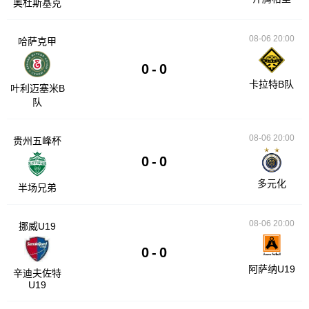
奥杜斯基克
08-06 20:00
哈萨克甲
0
-
0
卡拉特B队
叶利迈塞米B
队
08-06 20:00
贵州五峰杯
0
-
0
多元化
半场兄弟
08-06 20:00
挪威U19
0
-
0
阿萨纳U19
辛迪夫佐特
U19