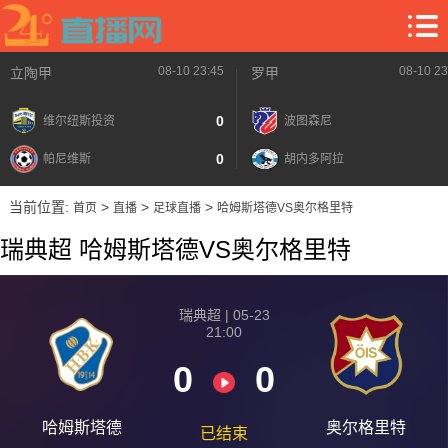
08-10 23:45
08-10 23
立陶甲
罗甲
0
维尔纽斯投资
波图森尼
0
帕尼维斯
胡内多阿拉
当前位置:
>
>
>
首页
直播
足球直播
哈姆斯塔德VS奥尔格里特
瑞典超 哈姆斯塔德VS奥尔格里特
瑞典超 | 05-23
21:00
0
0
哈姆斯塔德
奥尔格里特
已结束