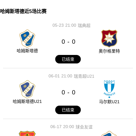
哈姆斯塔德近5场比赛
05-23
21:00
瑞典超
0
0
-
哈姆斯塔德
奥尔格里特
已结束
06-01
21:00
瑞青超U21
0
0
-
哈姆斯塔德U21
马尔默U21
已结束
06-17
20:00
球会友谊