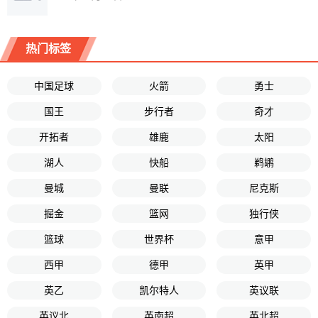
热门标签
中国足球
火箭
勇士
国王
步行者
奇才
开拓者
雄鹿
太阳
湖人
快船
鹈鹕
曼城
曼联
尼克斯
掘金
篮网
独行侠
篮球
世界杯
意甲
西甲
德甲
英甲
英乙
凯尔特人
英议联
英议北
英南超
英北超