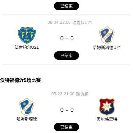
已结束
08-04
22:00
瑞青超U21
0
0
-
法肯柏尔U21
哈姆斯塔德U21
已结束
沃特福德近5场比赛
05-23
21:00
瑞典超
0
0
-
哈姆斯塔德
奥尔格里特
已结束