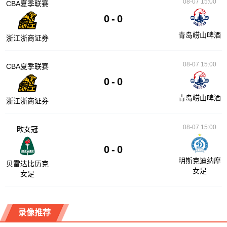
08-07 15:00
CBA夏季联赛
0
-
0
青岛崂山啤酒
浙江浙商证券
08-07 15:00
CBA夏季联赛
0
-
0
青岛崂山啤酒
浙江浙商证券
08-07 15:00
欧女冠
0
-
0
明斯克迪纳摩
贝雷达比历克
女足
女足
录像推荐