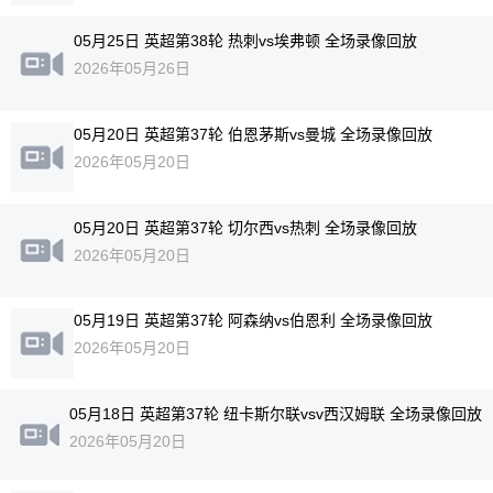
05月25日 英超第38轮 热刺vs埃弗顿 全场录像回放
2026年05月26日
05月20日 英超第37轮 伯恩茅斯vs曼城 全场录像回放
2026年05月20日
05月20日 英超第37轮 切尔西vs热刺 全场录像回放
2026年05月20日
05月19日 英超第37轮 阿森纳vs伯恩利 全场录像回放
2026年05月20日
05月18日 英超第37轮 纽卡斯尔联vsv西汉姆联 全场录像回放
2026年05月20日