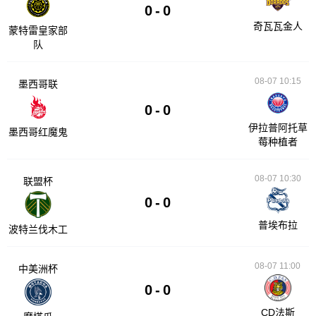
0
-
0
奇瓦瓦金人
蒙特雷皇家部
队
08-07 10:15
墨西哥联
0
-
0
伊拉普阿托草
墨西哥红魔鬼
莓种植者
08-07 10:30
联盟杯
0
-
0
普埃布拉
波特兰伐木工
08-07 11:00
中美洲杯
0
-
0
CD法斯