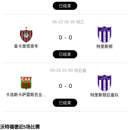
已结束
06-22
02:30
阿乙
0
0
-
查卡里塔青年
特里斯顿
已结束
06-26
01:00
阿后备
0
0
-
卡洛斯卡萨雷斯农业后
特里斯顿后备队
备队
已结束
沃特福德近5场比赛