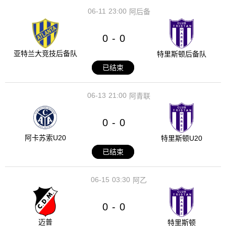
06-11
23:00
阿后备
0
0
-
亚特兰大竞技后备队
特里斯顿后备队
已结束
06-13
21:00
阿青联
0
0
-
阿卡苏索U20
特里斯顿U20
已结束
06-15
03:30
阿乙
0
0
-
迈普
特里斯顿