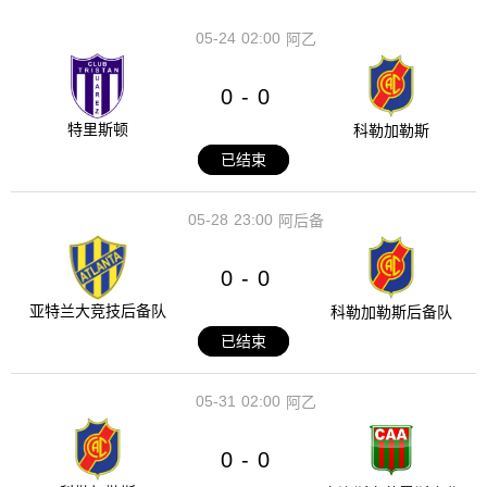
05-24
02:00
阿乙
0
0
-
特里斯顿
科勒加勒斯
已结束
05-28
23:00
阿后备
0
0
-
亚特兰大竞技后备队
科勒加勒斯后备队
已结束
05-31
02:00
阿乙
0
0
-