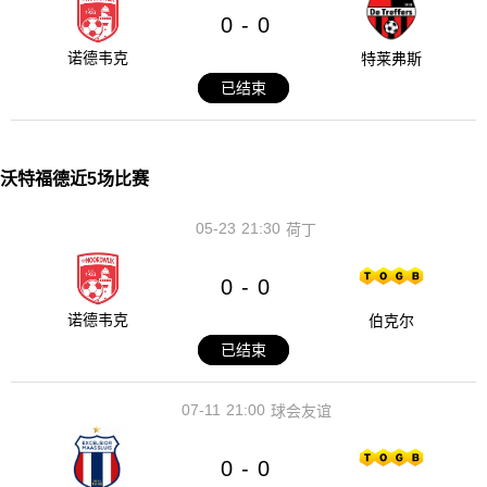
0
0
-
诺德韦克
特莱弗斯
已结束
沃特福德近5场比赛
05-23
21:30
荷丁
0
0
-
诺德韦克
伯克尔
已结束
07-11
21:00
球会友谊
0
0
-