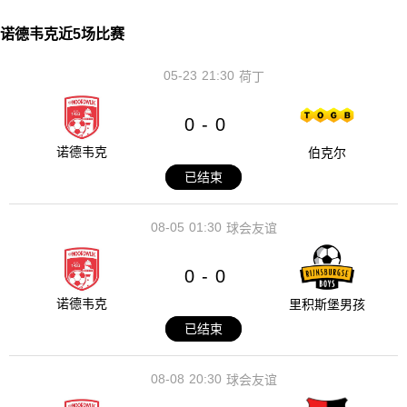
诺德韦克近5场比赛
05-23
21:30
荷丁
0
0
-
诺德韦克
伯克尔
已结束
08-05
01:30
球会友谊
0
0
-
诺德韦克
里积斯堡男孩
已结束
08-08
20:30
球会友谊