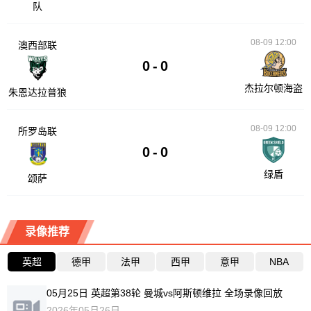
队
08-09 12:00
澳西部联
0
-
0
杰拉尔顿海盗
朱恩达拉普狼
08-09 12:00
所罗岛联
0
-
0
绿盾
颂萨
录像推荐
英超
德甲
法甲
西甲
意甲
NBA
05月25日 英超第38轮 曼城vs阿斯顿维拉 全场录像回放
2026年05月26日