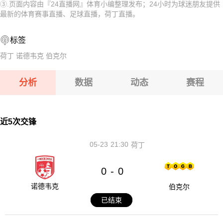
③.页面内容由『24直播网』体育小编整理发布；24小时为球迷朋友提供
08-13 【U18亚洲杯】 黎巴嫩U18VS巴林U18
08-13 【哈萨克甲】 阿斯塔纳B队VS杜保尔B队
最新的体育赛事直播、足球直播，荷丁直播。
08-13 【亚美甲】 舒拉克B队VS阿拉拉特
08-13 【乌兹超】 特尔梅兹VS索格迪纳吉扎克
标签
08-13 【亚美甲】 埃里温凤凰B队VS乌拉尔图B队
08-13 【乌兹超】 安集延VS费尔干纳夫兹
荷丁
诺德韦克
伯克尔
08-13 【U18亚洲杯】 黎巴嫩U18VS巴林U18
分析
数据
动态
赛程
08-13 【亚美甲】 舒拉克B队VS阿拉拉特
08-13 【亚美甲】 埃里温凤凰B队VS乌拉尔图B队
近5次交锋
05-23
21:30
荷丁
0
0
-
诺德韦克
伯克尔
已结束