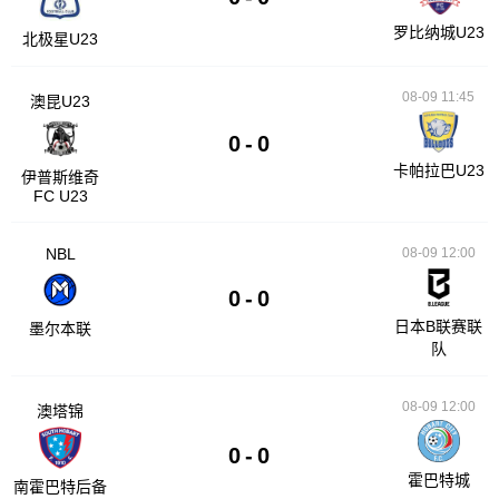
罗比纳城U23
北极星U23
08-09 11:45
澳昆U23
0
-
0
卡帕拉巴U23
伊普斯维奇
FC U23
NBL
08-09 12:00
0
-
0
日本B联赛联
墨尔本联
队
08-09 12:00
澳塔锦
0
-
0
霍巴特城
南霍巴特后备