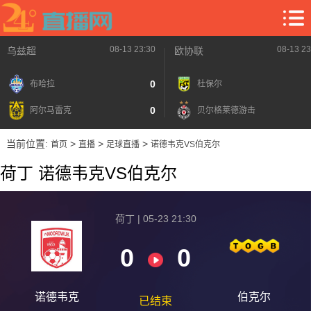
08-13 23:30
08-13 23
乌兹超
欧协联
0
布哈拉
杜保尔
0
阿尔马雷克
贝尔格莱德游击
当前位置:
>
>
>
首页
直播
足球直播
诺德韦克VS伯克尔
荷丁 诺德韦克VS伯克尔
荷丁 | 05-23 21:30
0
0
诺德韦克
伯克尔
已结束