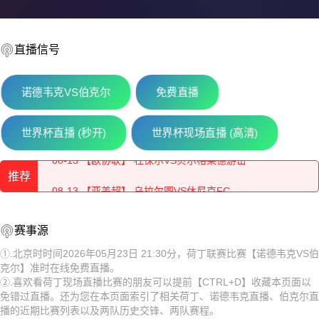
直播信号
诺德韦克VS伯克尔
免费直播
08-13 【乌兹超】 布哈拉VS阿尔马雷克
世界杯直播 (秒开)
世界杯现场直播 (高清)
08-13 【欧协联】 杜保尔VS贝尔格莱德游击
推荐
08-13 【亚美超】 乌拉尔图VS休尼克FC
08-13 【俄杯】 纳尔奇克斯巴达克VS弗拉季高加索阿兰尼亚
08-13 【乌兹超】 布哈拉VS阿尔马雷克
赛事源
08-13 【哈萨克甲】 阿斯塔纳B队VS杜保尔B队
08-13 【欧协联】 杜保尔VS贝尔格莱德游击
①.北京时时间2026年05月23日 21:30分，荷丁联赛比赛【诺德韦克VS伯
克尔】准时在线免费直播。
08-13 【乌兹超】 特尔梅兹VS索格迪纳吉扎克
08-13 【亚美超】 乌拉尔图VS休尼克FC
②.喜欢看荷丁现场直播比赛的朋友可以提前【CTRL+D】收藏本页面以
免错过直播。还为您在本页面索引了相关荷丁、诺德韦克直播、伯克尔直
08-13 【乌兹超】 安集延VS费尔干纳夫兹
08-13 【俄杯】 纳尔奇克斯巴达克VS弗拉季高加索阿兰尼亚
播的近期比赛列表以及两队历史交锋、两队赛程。