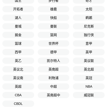
国王
步行者
奇才
开拓者
雄鹿
太阳
湖人
快船
鹈鹕
曼城
曼联
尼克斯
掘金
篮网
独行侠
篮球
世界杯
意甲
西甲
德甲
英甲
英乙
凯尔特人
英议联
英议北
英南超
英北超
英议南
利物浦
英冠
英超
中超
NBA
CBA
英南超中
威冠联
CBDL