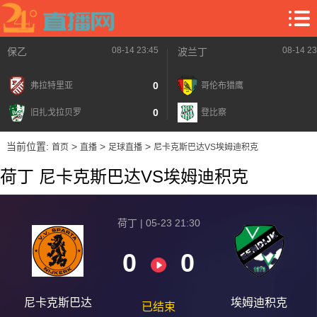
08-14 23:45
08-14 23
保乙
波兰丁
0
弗拉特里亚
哥伦布猎鹰
0
旧扎戈拉贝罗
登比察
当前位置:
>
>
>
首页
直播
足球直播
尼卡克斯巴达VS埃姆迪积克
荷丁 尼卡克斯巴达VS埃姆迪积克
荷丁 | 05-23 21:30
0
0
尼卡克斯巴达
埃姆迪积克
已结束