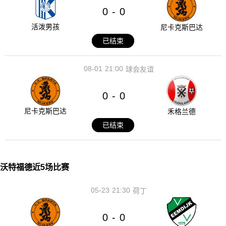
0
0
-
活泼男孩
尼卡克斯巴达
已结束
08-01
21:00
球会友谊
0
0
-
尼卡克斯巴达
禾格兰德
已结束
沃特福德近5场比赛
05-23
21:30
荷丁
0
0
-