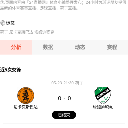
③.页面内容由『24直播网』体育小编整理发布；24小时为球迷朋友提供
08-14 【乌兹超】 克孜勒库姆VS马沙尔
08-14 【立陶乙】 BENFAVS黑格曼利图恩B队
最新的体育赛事直播、足球直播，荷丁直播。
08-14 【芬甲】 查普斯VS哈卡
08-14 【匈甲】 布达佩斯捍卫者VS华萨斯
标签
08-14 【罗甲】 沃伦塔利VS佩特罗鲁
荷丁
尼卡克斯巴达
埃姆迪积克
08-14 【斯亚乙】 耶塞尼采VS波萨维吉
分析
数据
动态
赛程
08-14 【乌兹超】 克孜勒库姆VS马沙尔
08-14 【芬甲】 查普斯VS哈卡
近5次交锋
05-23
21:30
荷丁
0
0
-
尼卡克斯巴达
埃姆迪积克
已结束