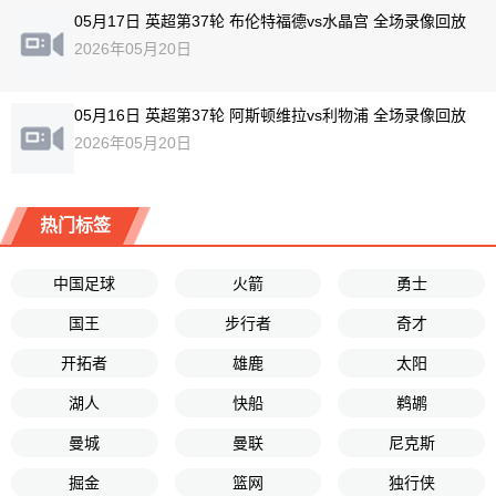
05月17日 英超第37轮 布伦特福德vs水晶宫 全场录像回放
2026年05月20日
05月16日 英超第37轮 阿斯顿维拉vs利物浦 全场录像回放
2026年05月20日
热门标签
中国足球
火箭
勇士
国王
步行者
奇才
开拓者
雄鹿
太阳
湖人
快船
鹈鹕
曼城
曼联
尼克斯
掘金
篮网
独行侠