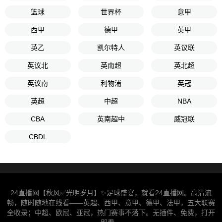
篮球
世界杯
意甲
西甲
德甲
英甲
英乙
凯尔特人
英议联
英议北
英南超
英北超
英议南
利物浦
英冠
英超
中超
NBA
CBA
英南超中
威冠联
CBDL
24直播网【秋风✅光明岁月】✨足球盛宴，就看24直播网。高清流
畅，随时随地在线看——英超、西甲、意甲、德甲、法甲，五大联赛
全收录；中超、欧冠、亚冠，热门赛事不落下。无插件、免费，打开