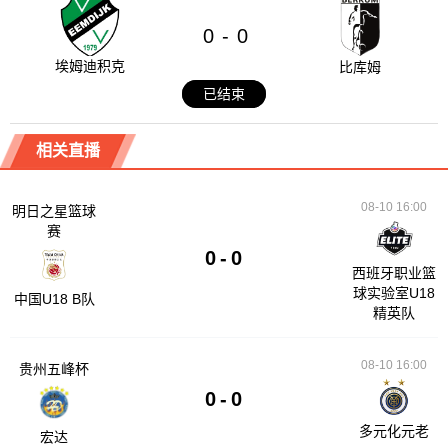
0
0
-
埃姆迪积克
比库姆
已结束
相关直播
08-10 16:00
明日之星篮球
赛
0
-
0
西班牙职业篮
球实验室U18
中国U18 B队
精英队
08-10 16:00
贵州五峰杯
0
-
0
多元化元老
宏达