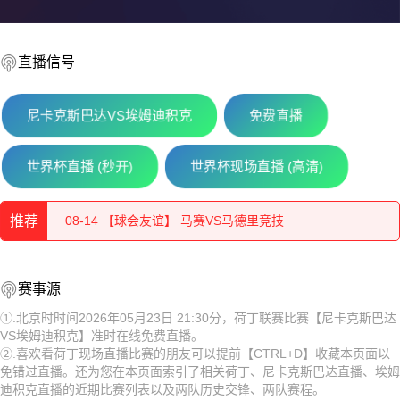
直播信号
08-14 【保乙】 弗拉特里亚VS旧扎戈拉贝罗
尼卡克斯巴达VS埃姆迪积克
免费直播
08-14 【波兰丁】 哥伦布猎鹰VS登比察
世界杯直播 (秒开)
世界杯现场直播 (高清)
08-14 【波兰丁】 马佐维亚明斯克VS维亚扎布基
推荐
08-14 【球会友谊】 马赛VS马德里竞技
08-14 【立陶乙】 BENFAVS黑格曼利图恩B队
08-14 【保乙】 弗拉特里亚VS旧扎戈拉贝罗
赛事源
08-14 【匈甲】 布达佩斯捍卫者VS华萨斯
08-14 【波兰丁】 哥伦布猎鹰VS登比察
①.北京时时间2026年05月23日 21:30分，荷丁联赛比赛【尼卡克斯巴达
VS埃姆迪积克】准时在线免费直播。
08-14 【罗甲】 沃伦塔利VS佩特罗鲁
08-14 【波兰丁】 马佐维亚明斯克VS维亚扎布基
②.喜欢看荷丁现场直播比赛的朋友可以提前【CTRL+D】收藏本页面以
免错过直播。还为您在本页面索引了相关荷丁、尼卡克斯巴达直播、埃姆
08-14 【斯亚乙】 耶塞尼采VS波萨维吉
08-14 【球会友谊】 马赛VS马德里竞技
迪积克直播的近期比赛列表以及两队历史交锋、两队赛程。