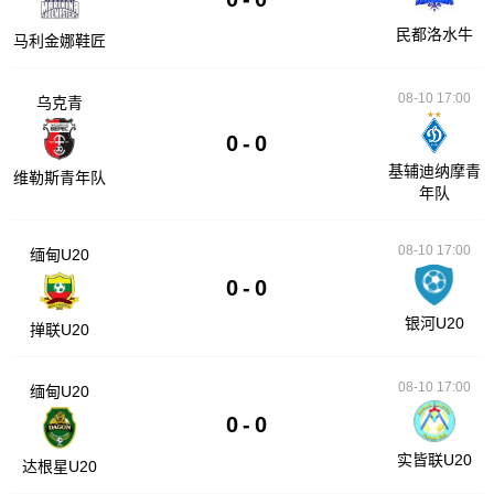
民都洛水牛
马利金娜鞋匠
08-10 17:00
乌克青
0
-
0
基辅迪纳摩青
维勒斯青年队
年队
08-10 17:00
缅甸U20
0
-
0
银河U20
掸联U20
08-10 17:00
缅甸U20
0
-
0
实皆联U20
达根星U20