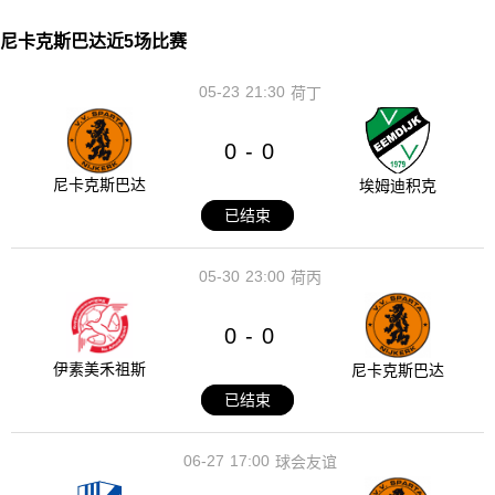
尼卡克斯巴达近5场比赛
05-23
21:30
荷丁
0
0
-
尼卡克斯巴达
埃姆迪积克
已结束
05-30
23:00
荷丙
0
0
-
伊素美禾祖斯
尼卡克斯巴达
已结束
06-27
17:00
球会友谊