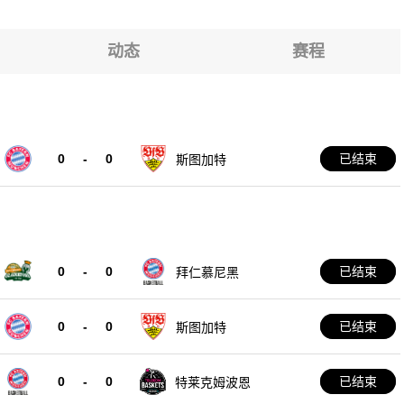
X实验室
瑟
动态
赛程
X实验室
0
-
0
已结束
斯图加特
0
-
0
已结束
拜仁慕尼黑
0
-
0
已结束
斯图加特
0
-
0
已结束
特莱克姆波恩