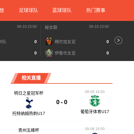
放
足球球队
蓝球球队
热门赛事
08-10 23:00
08-10 23:00
秘女联
乌克超
B队
0
梅尔加女足
0
利
0
伊鲁坎女足
0
LN
相关直播
08-06 16:00
明日之星冠军杯
0
-
0
葡萄牙体育U17
托特纳姆热刺U17
08-06 16:00
贵州五峰杯