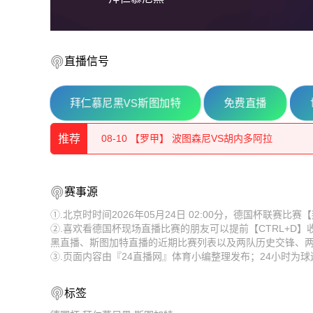
直播信号
拜仁慕尼黑VS斯图加特
免费直播
08-10 【立陶甲】 维尔纽斯投资VS帕尼维斯
推荐
08-10 【罗甲】 波图森尼VS胡内多阿拉
08-10 【芬女甲】 中新地女足VS科特卡女足
08-10 【立陶甲】 维尔纽斯投资VS帕尼维斯
赛事源
08-10 【亚美甲】 乌拉尔图B队VS诺亚B队
08-10 【罗甲】 波图森尼VS胡内多阿拉
①.北京时时间2026年05月24日 02:00分，德国杯联赛
②.喜欢看德国杯现场直播比赛的朋友可以提前【CTRL+D
08-10 【秘女联】 梅尔加女足VS伊鲁坎女足
08-10 【芬女甲】 中新地女足VS科特卡女足
黑直播、斯图加特直播的近期比赛列表以及两队历史交锋、
③.页面内容由『24直播网』体育小编整理发布；24小时为
08-10 【乌克超】 利沃夫喀尔巴阡VSLNZ切尔卡
08-10 【亚美甲】 乌拉尔图B队VS诺亚B队
08-10 【白俄甲】 奥尔沙VS莫洛迪兹诺
08-10 【秘女联】 梅尔加女足VS伊鲁坎女足
标签