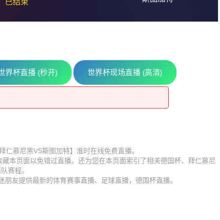
已结束
世界杯直播 (秒开)
世界杯现场直播 (高清)
比赛【拜仁慕尼黑VS斯图加特】准时在线免费直播。
】收藏本页面以免错过直播。还为您在本页面索引了相关德国杯、拜仁慕尼
两队赛程。
球迷朋友提供最新的体育赛事直播、足球直播，德国杯直播。
瑟