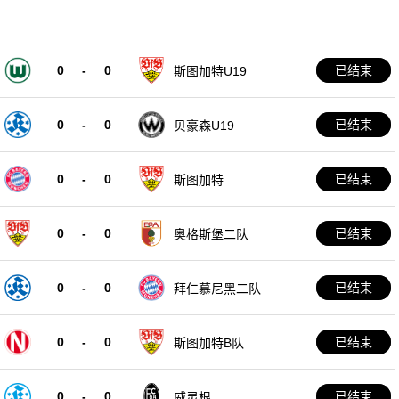
0
-
0
已结束
斯图加特U19
0
-
0
已结束
贝豪森U19
0
-
0
已结束
斯图加特
0
-
0
已结束
奥格斯堡二队
0
-
0
已结束
拜仁慕尼黑二队
0
-
0
已结束
斯图加特B队
0
-
0
已结束
威灵根