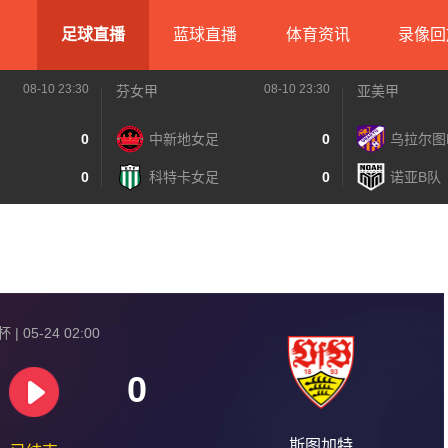
足球直播
蓝球直播
体育资讯
录像回
08-10 23:30
08-10 23:30
芬女甲
亚美甲
0
中新地女足
0
乌拉尔图
0
科特卡女足
0
诺亚B队
| 05-24 02:00
0
斯图加特