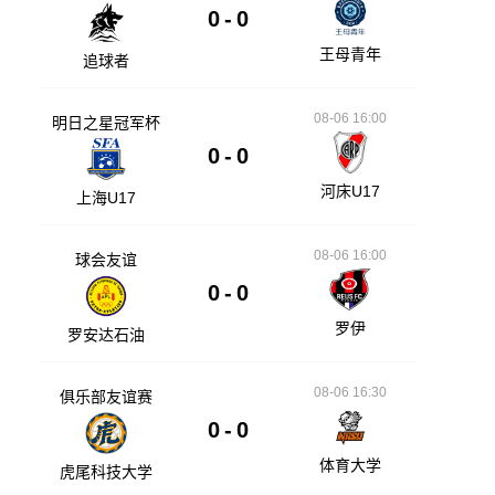
0
-
0
王母青年
追球者
08-06 16:00
明日之星冠军杯
0
-
0
河床U17
上海U17
08-06 16:00
球会友谊
0
-
0
罗伊
罗安达石油
08-06 16:30
俱乐部友谊赛
0
-
0
体育大学
虎尾科技大学