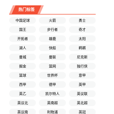
热门标签
中国足球
火箭
勇士
国王
步行者
奇才
开拓者
雄鹿
太阳
湖人
快船
鹈鹕
曼城
曼联
尼克斯
掘金
篮网
独行侠
篮球
世界杯
意甲
西甲
德甲
英甲
英乙
凯尔特人
英议联
英议北
英南超
英北超
英议南
利物浦
英冠