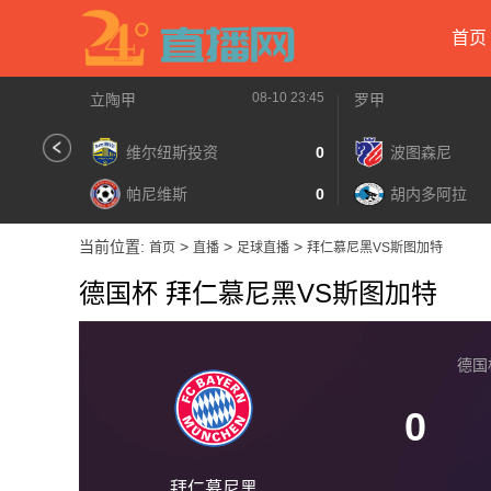
首页
08-10 23:45
立陶甲
罗甲
维尔纽斯投资
0
波图森尼
帕尼维斯
0
胡内多阿拉
当前位置:
>
>
>
首页
直播
足球直播
拜仁慕尼黑VS斯图加特
德国杯 拜仁慕尼黑VS斯图加特
德国杯 
0
拜仁慕尼黑