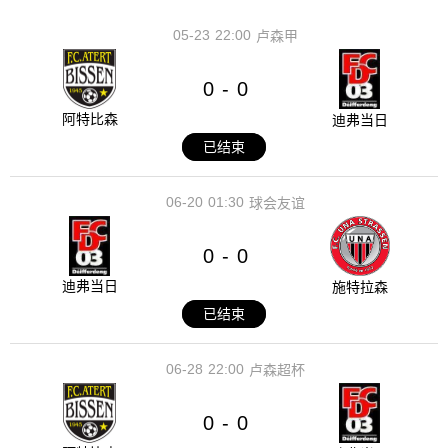
05-23
22:00
卢森甲
0
0
-
阿特比森
迪弗当日
已结束
06-20
01:30
球会友谊
0
0
-
迪弗当日
施特拉森
已结束
06-28
22:00
卢森超杯
0
0
-