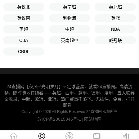
英议北
英南超
英北超
英议南
利物浦
英冠
英超
中超
NBA
CBA
英南超中
威冠联
CBDL
24直播网【秋风✅光明岁月】✨足球盛宴，就看24直播网。高清流
畅，随时随地在线看——英超、西甲、意甲、德甲、法甲，五大联赛
全收录；中超、欧冠、亚冠，热门赛事不落下。无插件、免费，打开
即看。
Copyright © 2026 All Rights Reserved 24直播网 版权所有
苏ICP备20015846号-1
网站地图
|