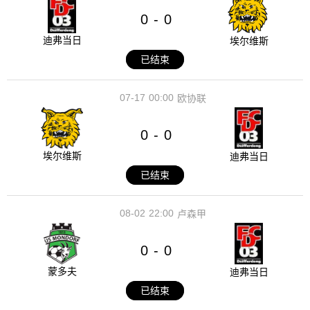
0
0
-
迪弗当日
埃尔维斯
已结束
07-17
00:00
欧协联
0
0
-
埃尔维斯
迪弗当日
已结束
08-02
22:00
卢森甲
0
0
-
蒙多夫
迪弗当日
已结束