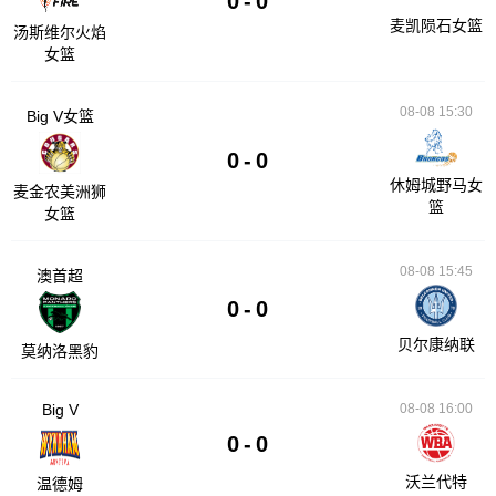
0
-
0
麦凯陨石女篮
汤斯维尔火焰
女篮
08-08 15:30
Big V女篮
0
-
0
休姆城野马女
麦金农美洲狮
篮
女篮
08-08 15:45
澳首超
0
-
0
贝尔康纳联
莫纳洛黑豹
Big V
08-08 16:00
0
-
0
沃兰代特
温德姆