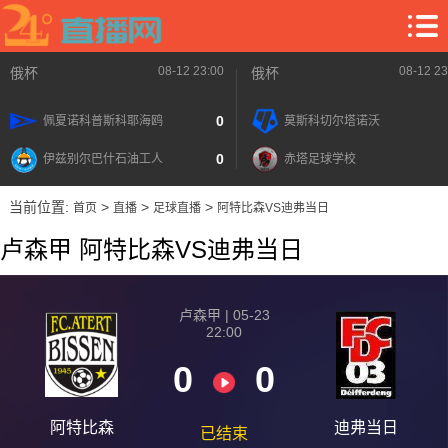
08-12 23:00
08-12 23
俄杯
俄杯
0
佩夏诺科普斯科耶海鸥
莫斯科切尔塔诺沃
0
伊兹别尔巴什石油工人
赤塔足球学校
当前位置:
>
>
>
首页
直播
足球直播
阿特比森VS迪弗当日
卢森甲 阿特比森VS迪弗当日
卢森甲 | 05-23
22:00
0
0
阿特比森
迪弗当日
已结束