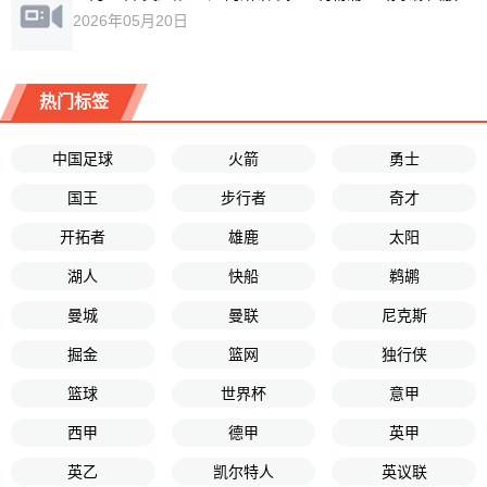
2026年05月20日
热门标签
中国足球
火箭
勇士
国王
步行者
奇才
开拓者
雄鹿
太阳
湖人
快船
鹈鹕
曼城
曼联
尼克斯
掘金
篮网
独行侠
篮球
世界杯
意甲
西甲
德甲
英甲
英乙
凯尔特人
英议联