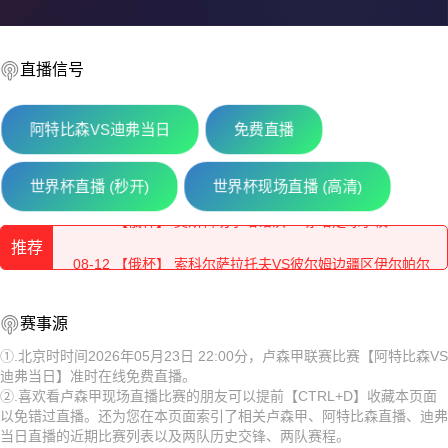
直播信号
阿特比森VS迪弗当日
免费直播
08-12 【俄杯】 佩夏诺科普斯科耶海鸥VS伊兹别尔巴什石油
世界杯直播 (秒开)
世界杯现场直播 (高清)
08-12 【俄杯】 莫斯科切尔塔诺沃VS赤塔足球学校
推荐
08-12 【俄杯】 索科尔萨拉托夫VS彼尔姆边疆区伊尔帕尔
08-12 【俄杯】 莫斯科斯特罗吉诺VS弗拉基米尔鱼雷
08-12 【俄杯】 佩夏诺科普斯科耶海鸥VS伊兹别尔巴什石油
赛事源
08-12 【俄杯】 FC穆罗姆VS利佩茨克冶金工人
工人
08-12 【俄杯】 莫斯科切尔塔诺沃VS赤塔足球学校
①.北京时时间2026年05月23日 22:00分，卢森甲联赛比赛【阿特比森VS
迪弗当日】准时在线免费直播。
08-12 【俄杯】 伊热夫斯克VS米阿斯鱼雷
08-12 【俄杯】 索科尔萨拉托夫VS彼尔姆边疆区伊尔帕尔
②.喜欢看卢森甲现场直播比赛的朋友可以提前【CTRL+D】收藏本页面
以免错过直播。还为您在本页面索引了相关卢森甲、阿特比森直播、迪弗
08-12 【俄杯】 FC阿斯特拉罕VS五山城马舒克KMV
08-12 【俄杯】 莫斯科斯特罗吉诺VS弗拉基米尔鱼雷
当日直播的近期比赛列表以及两队历史交锋、两队赛程。