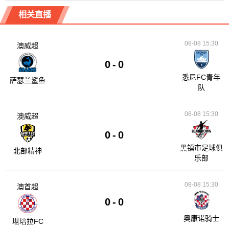
相关直播
08-08 15:30
澳威超
0
-
0
悉尼FC青年
萨瑟兰鲨鱼
队
08-08 15:30
澳威超
0
-
0
黑镇市足球俱
北部精神
乐部
08-08 15:30
澳首超
0
-
0
奥康诺骑士
堪培拉FC