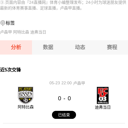
③.页面内容由『24直播网』体育小编整理发布；24小时为球迷朋友提供
08-12 【亚冠二级】 阿卡达格VSFC果阿
08-12 【俄杯】 FC穆罗姆VS利佩茨克冶金工人
最新的体育赛事直播、足球直播，卢森甲直播。
08-12 【欧女锦U16B级】 比利时女篮U16VS塞浦路斯女篮U
08-12 【俄杯】 伊热夫斯克VS米阿斯鱼雷
标签
08-12 【俄杯】 布鲁克男孩VS基洛夫迪纳摩
08-12 【俄杯】 FC阿斯特拉罕VS五山城马舒克KMV
卢森甲
阿特比森
迪弗当日
08-12 【亚冠二级】 阿卡达格VSFC果阿
分析
数据
动态
赛程
08-12 【欧女锦U16B级】 比利时女篮U16VS塞浦路斯女篮
U16
08-12 【俄杯】 布鲁克男孩VS基洛夫迪纳摩
近5次交锋
05-23
22:00
卢森甲
0
0
-
阿特比森
迪弗当日
已结束