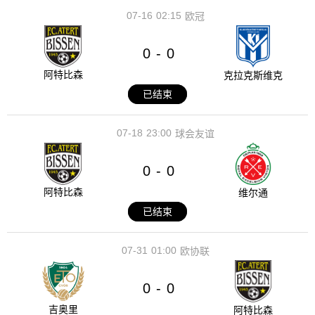
07-16
02:15
欧冠
0
0
-
阿特比森
克拉克斯维克
已结束
07-18
23:00
球会友谊
0
0
-
阿特比森
维尔通
已结束
07-31
01:00
欧协联
0
0
-
吉奥里
阿特比森