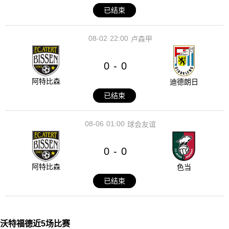
已结束
08-02
22:00
卢森甲
0
0
-
阿特比森
迪德朗日
已结束
08-06
01:00
球会友谊
0
0
-
阿特比森
色当
已结束
沃特福德近5场比赛