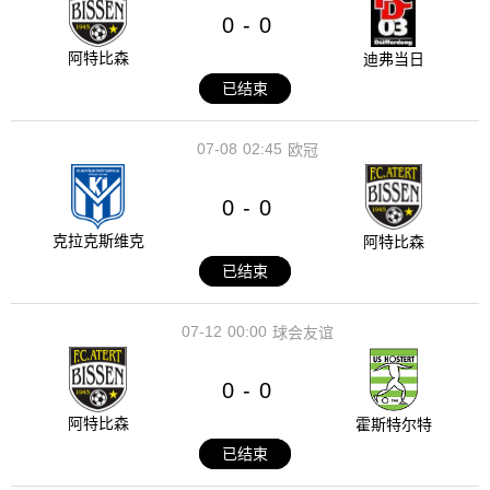
0
0
-
阿特比森
迪弗当日
已结束
07-08
02:45
欧冠
0
0
-
克拉克斯维克
阿特比森
已结束
07-12
00:00
球会友谊
0
0
-
阿特比森
霍斯特尔特
已结束