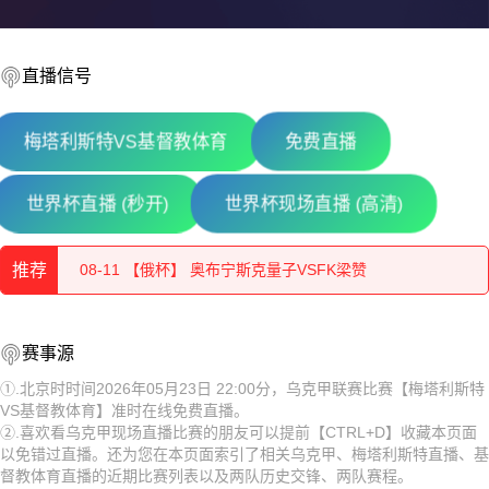
直播信号
梅塔利斯特VS基督教体育
免费直播
08-11 【芬乙】 TPV坦佩雷VS莎埃帕
世界杯直播 (秒开)
世界杯现场直播 (高清)
08-11 【芬乙】 罗瓦涅米VS古比斯青年队
推荐
08-11 【俄杯】 奥布宁斯克量子VSFK梁赞
08-11 【芬乙】 中新地VS图尔库国际B队
08-11 【芬乙】 TPV坦佩雷VS莎埃帕
赛事源
08-11 【芬乙】 于韦斯屈莱VS坦佩雷
08-11 【芬乙】 罗瓦涅米VS古比斯青年队
①.北京时时间2026年05月23日 22:00分，乌克甲联赛比赛【梅塔利斯特
VS基督教体育】准时在线免费直播。
08-11 【亚精英赛】 塔什干棉农VS胡塞因
08-11 【俄杯】 奥布宁斯克量子VSFK梁赞
②.喜欢看乌克甲现场直播比赛的朋友可以提前【CTRL+D】收藏本页面
以免错过直播。还为您在本页面索引了相关乌克甲、梅塔利斯特直播、基
08-11 【欧冠】 凯拉特VS索非亚列夫斯基
08-11 【芬乙】 中新地VS图尔库国际B队
督教体育直播的近期比赛列表以及两队历史交锋、两队赛程。