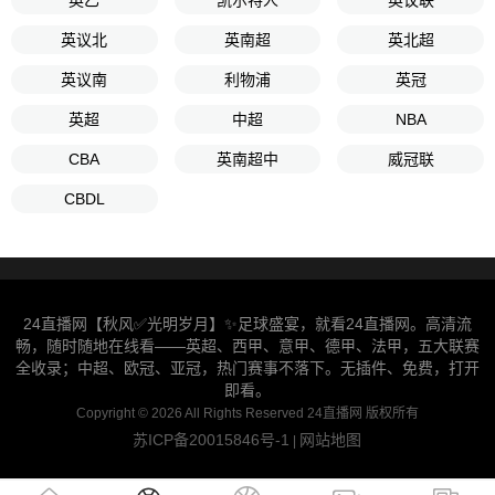
英乙
凯尔特人
英议联
英议北
英南超
英北超
英议南
利物浦
英冠
英超
中超
NBA
CBA
英南超中
威冠联
CBDL
24直播网【秋风✅光明岁月】✨足球盛宴，就看24直播网。高清流
畅，随时随地在线看——英超、西甲、意甲、德甲、法甲，五大联赛
全收录；中超、欧冠、亚冠，热门赛事不落下。无插件、免费，打开
即看。
Copyright © 2026 All Rights Reserved 24直播网 版权所有
苏ICP备20015846号-1
网站地图
|