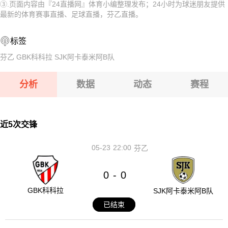
③.页面内容由『24直播网』体育小编整理发布；24小时为球迷朋友提供
08-11 【欧女锦U16B级】 比利时女篮U16VS波黑女篮U16
08-11 【芬乙】 于韦斯屈莱VS坦佩雷
最新的体育赛事直播、足球直播，芬乙直播。
08-11 【阿女甲】 飓风队女足VS社会体育协会女足
08-11 【亚精英赛】 塔什干棉农VS胡塞因
标签
08-11 【俄杯】 圣彼得堡迪纳摩VSFC 10
08-11 【欧冠】 凯拉特VS索非亚列夫斯基
芬乙
GBK科科拉
SJK阿卡泰米阿B队
08-11 【欧女锦U16B级】 比利时女篮U16VS波黑女篮U16
分析
数据
动态
赛程
08-11 【阿女甲】 飓风队女足VS社会体育协会女足
08-11 【俄杯】 圣彼得堡迪纳摩VSFC 10
近5次交锋
05-23
22:00
芬乙
0
0
-
GBK科科拉
SJK阿卡泰米阿B队
已结束