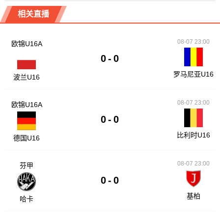
相关直播
08-07 23:00
欧锦U16A
0
-
0
罗马尼亚U16
波兰U16
08-07 23:00
欧锦U16A
0
-
0
比利时U16
德国U16
08-07 23:00
芬甲
0
-
0
基柏
哈卡