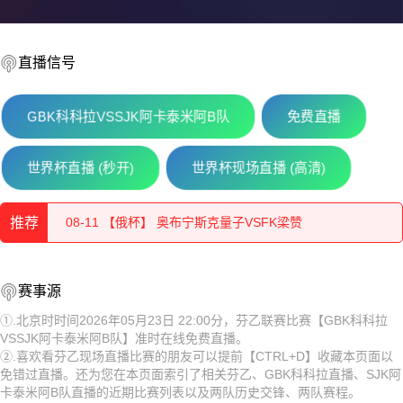
直播信号
GBK科科拉VSSJK阿卡泰米阿B队
免费直播
08-11 【芬乙】 TPV坦佩雷VS莎埃帕
世界杯直播 (秒开)
世界杯现场直播 (高清)
08-11 【芬乙】 罗瓦涅米VS古比斯青年队
推荐
08-11 【俄杯】 奥布宁斯克量子VSFK梁赞
08-11 【芬乙】 中新地VS图尔库国际B队
08-11 【芬乙】 TPV坦佩雷VS莎埃帕
赛事源
08-11 【芬乙】 于韦斯屈莱VS坦佩雷
08-11 【芬乙】 罗瓦涅米VS古比斯青年队
①.北京时时间2026年05月23日 22:00分，芬乙联赛比赛【GBK科科拉
VSSJK阿卡泰米阿B队】准时在线免费直播。
08-11 【亚精英赛】 塔什干棉农VS胡塞因
08-11 【俄杯】 奥布宁斯克量子VSFK梁赞
②.喜欢看芬乙现场直播比赛的朋友可以提前【CTRL+D】收藏本页面以
免错过直播。还为您在本页面索引了相关芬乙、GBK科科拉直播、SJK阿
08-11 【欧冠】 凯拉特VS索非亚列夫斯基
08-11 【芬乙】 中新地VS图尔库国际B队
卡泰米阿B队直播的近期比赛列表以及两队历史交锋、两队赛程。