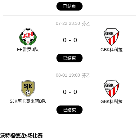
已结束
07-22
23:30
芬乙
0
0
-
FF雅罗B队
GBK科科拉
已结束
08-01
19:00
芬乙
0
0
-
SJK阿卡泰米阿B队
GBK科科拉
已结束
沃特福德近5场比赛