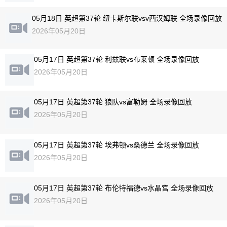
05月18日 英超第37轮 纽卡斯尔联vsv西汉姆联 全场录像回放
2026年05月20日
05月17日 英超第37轮 利兹联vs布莱顿 全场录像回放
2026年05月20日
05月17日 英超第37轮 狼队vs富勒姆 全场录像回放
2026年05月20日
05月17日 英超第37轮 埃弗顿vs桑德兰 全场录像回放
2026年05月20日
05月17日 英超第37轮 布伦特福德vs水晶宫 全场录像回放
2026年05月20日