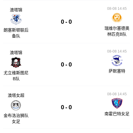
08-08 14:45
澳塔锦
0
-
0
瑞维尔塞德奥
朗塞斯顿联后
林匹克B队
备队
08-08 14:45
澳塔锦
0
-
0
萨默塞特
尤立维斯图尼
B队
08-08 14:45
澳塔女超
0
-
0
南霍巴特女足
金布洛治狮队
女足