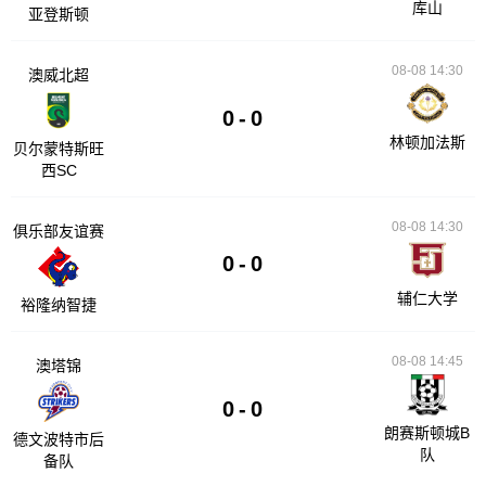
库山
亚登斯顿
08-08 14:30
澳威北超
0
-
0
林顿加法斯
贝尔蒙特斯旺
西SC
08-08 14:30
俱乐部友谊赛
0
-
0
辅仁大学
裕隆纳智捷
08-08 14:45
澳塔锦
0
-
0
朗赛斯顿城B
德文波特市后
队
备队