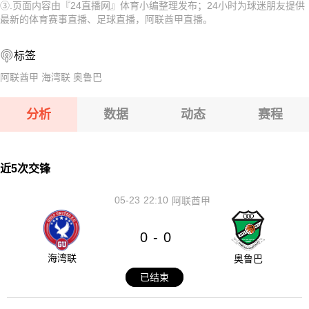
③.页面内容由『24直播网』体育小编整理发布；24小时为球迷朋友提供
08-12 【俄杯】 FC阿斯特拉罕VS五山城马舒克KMV
08-12 【俄杯】 FC穆罗姆VS利佩茨克冶金工人
最新的体育赛事直播、足球直播，阿联酋甲直播。
08-12 【亚冠二级】 阿卡达格VSFC果阿
08-12 【俄杯】 伊热夫斯克VS米阿斯鱼雷
标签
08-12 【欧女锦U16B级】 比利时女篮U16VS塞浦路斯女篮U
08-12 【俄杯】 FC阿斯特拉罕VS五山城马舒克KMV
阿联酋甲
海湾联
奥鲁巴
08-12 【俄杯】 布鲁克男孩VS基洛夫迪纳摩
08-12 【亚冠二级】 阿卡达格VSFC果阿
分析
数据
动态
赛程
08-12 【欧女锦U16B级】 比利时女篮U16VS塞浦路斯女篮
U16
08-12 【俄杯】 布鲁克男孩VS基洛夫迪纳摩
近5次交锋
05-23
22:10
阿联酋甲
0
0
-
海湾联
奥鲁巴
已结束