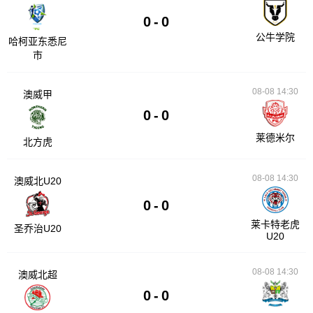
0
-
0
公牛学院
哈柯亚东悉尼
市
08-08 14:30
澳威甲
0
-
0
莱德米尔
北方虎
08-08 14:30
澳威北U20
0
-
0
莱卡特老虎
圣乔治U20
U20
08-08 14:30
澳威北超
0
-
0