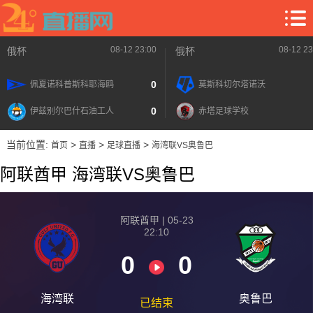
08-12 23:00
08-12 23
俄杯
俄杯
0
佩夏诺科普斯科耶海鸥
莫斯科切尔塔诺沃
0
伊兹别尔巴什石油工人
赤塔足球学校
当前位置:
>
>
>
首页
直播
足球直播
海湾联VS奥鲁巴
阿联酋甲 海湾联VS奥鲁巴
阿联酋甲 | 05-23
22:10
0
0
海湾联
奥鲁巴
已结束