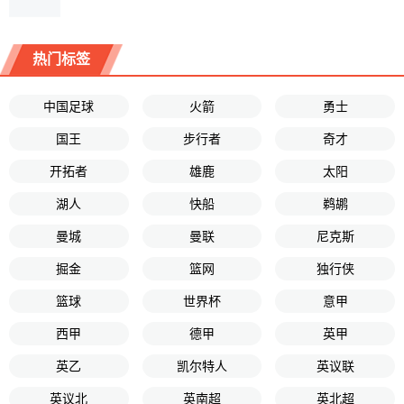
热门标签
中国足球
火箭
勇士
国王
步行者
奇才
开拓者
雄鹿
太阳
湖人
快船
鹈鹕
曼城
曼联
尼克斯
掘金
篮网
独行侠
篮球
世界杯
意甲
西甲
德甲
英甲
英乙
凯尔特人
英议联
英议北
英南超
英北超