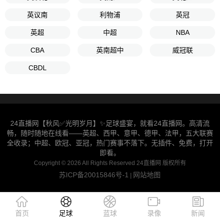
英议南
利物浦
英冠
英超
中超
NBA
CBA
英南超中
威冠联
CBDL
24直播网【秋风✅光明岁月】✨足球盛宴，就看24直播网。高清流
畅，随时随地在线看——英超、西甲、意甲、德甲、法甲，五大联赛
全收录；中超、欧冠、亚冠，热门赛事不落下。无插件、免费，打开
即看。
Copyright © 2026 All Rights Reserved 24直播网 版权所有
苏ICP备20015846号-1
网站地图
|
首页
足球
蓝球
录像
新闻