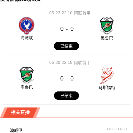
05-23
22:10
阿联酋甲
0
0
-
海湾联
奥鲁巴
已结束
05-29
22:15
阿联酋甲
0
0
-
奥鲁巴
马斯福特
已结束
相关直播
08-08 14:30
澳威甲