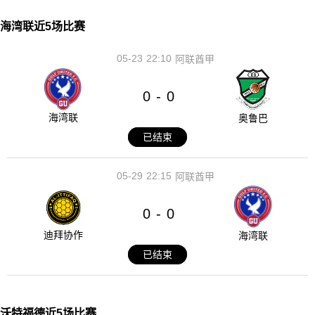
海湾联近5场比赛
05-23
22:10
阿联酋甲
0
0
-
海湾联
奥鲁巴
已结束
05-29
22:15
阿联酋甲
0
0
-
迪拜协作
海湾联
已结束
沃特福德近5场比赛