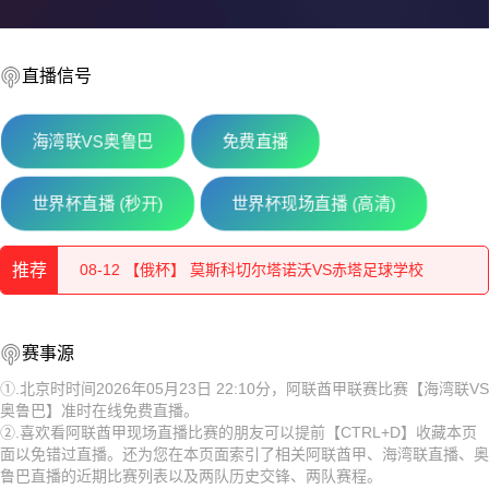
直播信号
海湾联VS奥鲁巴
免费直播
世界杯直播 (秒开)
世界杯现场直播 (高清)
08-12 【俄杯】 佩夏诺科普斯科耶海鸥VS伊兹别尔巴什石油
08-12 【俄杯】 莫斯科切尔塔诺沃VS赤塔足球学校
推荐
08-12 【俄杯】 索科尔萨拉托夫VS彼尔姆边疆区伊尔帕尔
08-12 【俄杯】 佩夏诺科普斯科耶海鸥VS伊兹别尔巴什石油
赛事源
08-12 【俄杯】 莫斯科斯特罗吉诺VS弗拉基米尔鱼雷
工人
08-12 【俄杯】 莫斯科切尔塔诺沃VS赤塔足球学校
①.北京时时间2026年05月23日 22:10分，阿联酋甲联赛比赛【海湾联VS
08-12 【俄杯】 FC穆罗姆VS利佩茨克冶金工人
奥鲁巴】准时在线免费直播。
08-12 【俄杯】 索科尔萨拉托夫VS彼尔姆边疆区伊尔帕尔
②.喜欢看阿联酋甲现场直播比赛的朋友可以提前【CTRL+D】收藏本页
面以免错过直播。还为您在本页面索引了相关阿联酋甲、海湾联直播、奥
08-12 【俄杯】 伊热夫斯克VS米阿斯鱼雷
08-12 【俄杯】 莫斯科斯特罗吉诺VS弗拉基米尔鱼雷
鲁巴直播的近期比赛列表以及两队历史交锋、两队赛程。