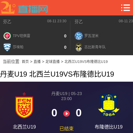
08-11 23:30
08-11 23
芬乙
芬乙
0
TPV坦佩雷
罗瓦涅米
0
莎埃帕
古比斯青年队
当前位置:
>
>
>
首页
直播
足球直播
北西兰U19VS布隆德比U19
丹麦U19 北西兰U19VS布隆德比U19
丹麦U19 | 05-23
23:00
0
0
北西兰U19
布隆德比U19
已结束