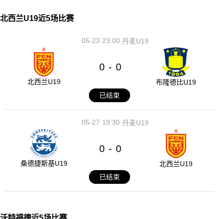
北西兰U19近5场比赛
05-23
23:00
丹麦U19
0
0
-
北西兰U19
布隆德比U19
已结束
05-27
19:30
丹麦U19
0
0
-
桑德捷斯基U19
北西兰U19
已结束
沃特福德近5场比赛