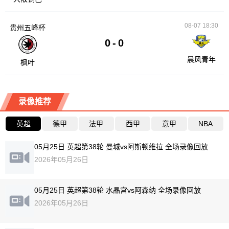
08-07 18:30
贵州五峰杯
0
-
0
晨风青年
枫叶
录像推荐
英超
德甲
法甲
西甲
意甲
NBA
05月25日 英超第38轮 曼城vs阿斯顿维拉 全场录像回放
2026年05月26日
05月25日 英超第38轮 水晶宫vs阿森纳 全场录像回放
2026年05月26日