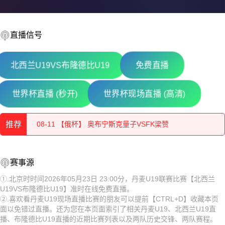
直播信号
北西兰U19VS布隆德比U19
免费直播
08-11 【芬乙】 TPV坦佩雷VS莎埃帕
世界杯直播 (秒开)
世界杯现场直播 (高清)
08-11 【芬乙】 罗瓦涅米VS古比斯青年队
推荐
08-11 【俄杯】 奥布宁斯克量子VSFK梁赞
08-11 【芬乙】 中新地VS图尔库国际B队
08-11 【芬乙】 TPV坦佩雷VS莎埃帕
赛事源
08-11 【芬乙】 于韦斯屈莱VS坦佩雷
08-11 【芬乙】 罗瓦涅米VS古比斯青年队
①.北京时时间2026年05月23日 23:00分，丹麦U19联赛比赛【北西兰
U19VS布隆德比U19】准时在线免费直播。
08-11 【亚精英赛】 塔什干棉农VS胡塞因
08-11 【俄杯】 奥布宁斯克量子VSFK梁赞
②.喜欢看丹麦U19现场直播比赛的朋友可以提前【CTRL+D】收藏本页
面以免错过直播。还为您在本页面索引了相关丹麦U19、北西兰U19直
08-11 【欧冠】 凯拉特VS索非亚列夫斯基
08-11 【芬乙】 中新地VS图尔库国际B队
播、布隆德比U19直播的近期比赛列表以及两队历史交锋、两队赛程。