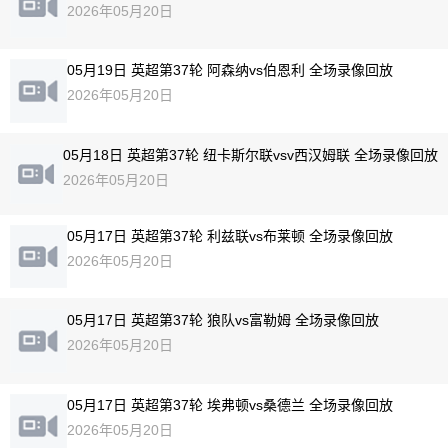
2026年05月20日
05月19日 英超第37轮 阿森纳vs伯恩利 全场录像回放
2026年05月20日
05月18日 英超第37轮 纽卡斯尔联vsv西汉姆联 全场录像回放
2026年05月20日
05月17日 英超第37轮 利兹联vs布莱顿 全场录像回放
2026年05月20日
05月17日 英超第37轮 狼队vs富勒姆 全场录像回放
2026年05月20日
05月17日 英超第37轮 埃弗顿vs桑德兰 全场录像回放
2026年05月20日