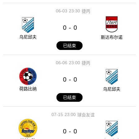
06-03
23:30
捷丙
0
0
-
乌尼邱夫
斯达布尔诺
已结束
06-06
23:00
捷丙
0
0
-
荷路比纳
乌尼邱夫
已结束
07-15
23:00
球会友谊
0
0
-