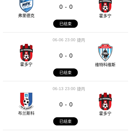
0
0
-
弗里德克
霍多宁
已结束
06-06
23:00
捷丙
0
0
-
霍多宁
维特科维斯
已结束
06-13
23:00
捷丙
0
0
-
布兰斯科
霍多宁
已结束