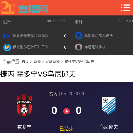
08-12 23:00
08-12 23
俄杯
俄杯
0
佩夏诺科普斯科耶海鸥
莫斯科切尔塔诺沃
0
伊兹别尔巴什石油工人
赤塔足球学校
当前位置:
>
>
>
首页
直播
足球直播
霍多宁VS乌尼邱夫
捷丙 霍多宁VS乌尼邱夫
捷丙 | 05-23 23:00
0
0
霍多宁
乌尼邱夫
已结束