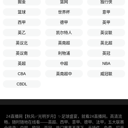
掘金
篮网
独行侠
篮球
世界杯
意甲
西甲
德甲
英甲
英乙
凯尔特人
英议联
英议北
英南超
英北超
英议南
利物浦
英冠
英超
中超
NBA
CBA
英南超中
威冠联
CBDL
24直播网【秋风✅光明岁月】✨足球盛宴，就看24直播网。高清流
畅，随时随地在线看——英超、西甲、意甲、德甲、法甲，五大联赛
全收录；中超、欧冠、亚冠，热门赛事不落下。无插件、免费，打开