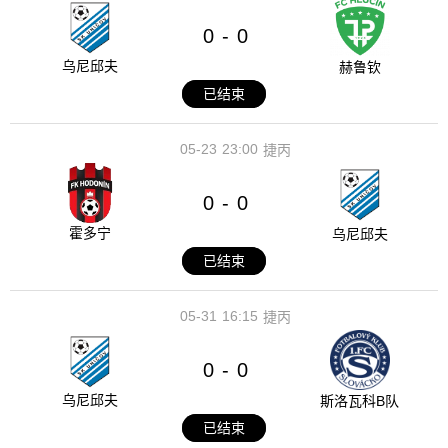
0
0
-
乌尼邱夫
赫鲁钦
已结束
05-23
23:00
捷丙
0
0
-
霍多宁
乌尼邱夫
已结束
05-31
16:15
捷丙
0
0
-
乌尼邱夫
斯洛瓦科B队
已结束