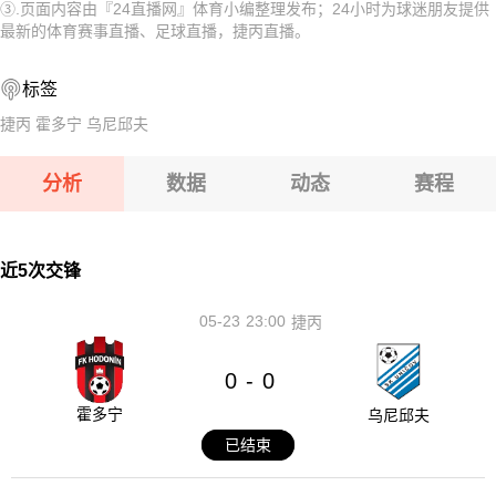
③.页面内容由『24直播网』体育小编整理发布；24小时为球迷朋友提供
08-12 【亚冠二级】 阿卡达格VSFC果阿
08-12 【俄杯】 FC穆罗姆VS利佩茨克冶金工人
最新的体育赛事直播、足球直播，捷丙直播。
08-12 【欧女锦U16B级】 比利时女篮U16VS塞浦路斯女篮U
08-12 【俄杯】 伊热夫斯克VS米阿斯鱼雷
标签
08-12 【俄杯】 布鲁克男孩VS基洛夫迪纳摩
08-12 【俄杯】 FC阿斯特拉罕VS五山城马舒克KMV
捷丙
霍多宁
乌尼邱夫
08-12 【亚冠二级】 阿卡达格VSFC果阿
分析
数据
动态
赛程
08-12 【欧女锦U16B级】 比利时女篮U16VS塞浦路斯女篮
U16
08-12 【俄杯】 布鲁克男孩VS基洛夫迪纳摩
近5次交锋
05-23
23:00
捷丙
0
0
-
霍多宁
乌尼邱夫
已结束