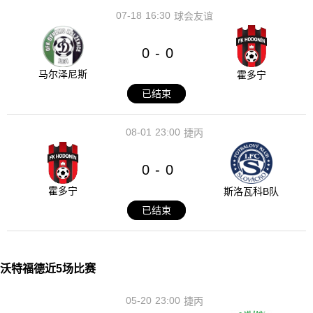
07-18
16:30
球会友谊
0
0
-
马尔泽尼斯
霍多宁
已结束
08-01
23:00
捷丙
0
0
-
霍多宁
斯洛瓦科B队
已结束
沃特福德近5场比赛
05-20
23:00
捷丙