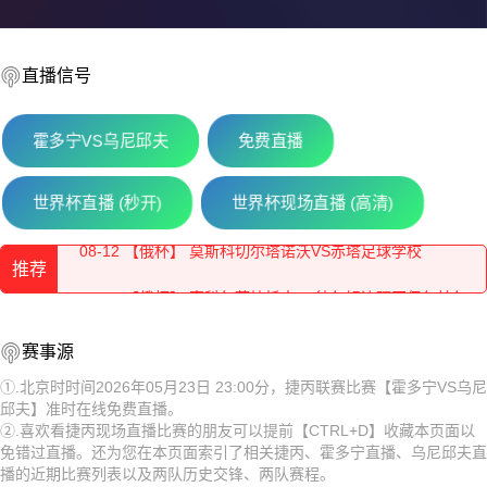
直播信号
霍多宁VS乌尼邱夫
免费直播
08-12 【俄杯】 佩夏诺科普斯科耶海鸥VS伊兹别尔巴什石油
世界杯直播 (秒开)
世界杯现场直播 (高清)
08-12 【俄杯】 莫斯科切尔塔诺沃VS赤塔足球学校
推荐
08-12 【俄杯】 索科尔萨拉托夫VS彼尔姆边疆区伊尔帕尔
08-12 【俄杯】 莫斯科斯特罗吉诺VS弗拉基米尔鱼雷
08-12 【俄杯】 佩夏诺科普斯科耶海鸥VS伊兹别尔巴什石油
赛事源
08-12 【俄杯】 FC穆罗姆VS利佩茨克冶金工人
工人
08-12 【俄杯】 莫斯科切尔塔诺沃VS赤塔足球学校
①.北京时时间2026年05月23日 23:00分，捷丙联赛比赛【霍多宁VS乌尼
邱夫】准时在线免费直播。
08-12 【俄杯】 伊热夫斯克VS米阿斯鱼雷
08-12 【俄杯】 索科尔萨拉托夫VS彼尔姆边疆区伊尔帕尔
②.喜欢看捷丙现场直播比赛的朋友可以提前【CTRL+D】收藏本页面以
免错过直播。还为您在本页面索引了相关捷丙、霍多宁直播、乌尼邱夫直
08-12 【俄杯】 FC阿斯特拉罕VS五山城马舒克KMV
08-12 【俄杯】 莫斯科斯特罗吉诺VS弗拉基米尔鱼雷
播的近期比赛列表以及两队历史交锋、两队赛程。