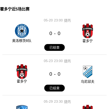
霍多宁近5场比赛
05-20
23:00
捷丙
0
0
-
奥洛穆茨B队
霍多宁
已结束
05-23
23:00
捷丙
0
0
-
霍多宁
乌尼邱夫
已结束
05-29
23:30
捷丙