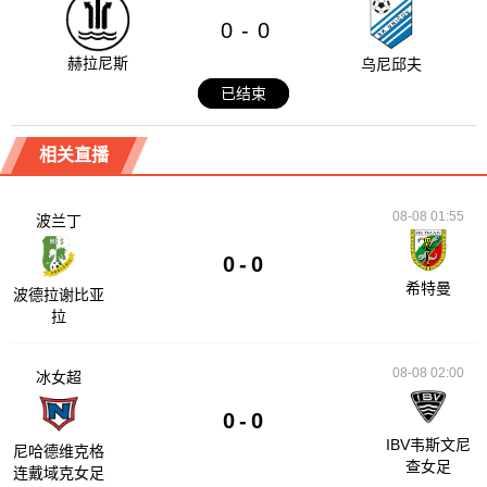
0
0
-
赫拉尼斯
乌尼邱夫
已结束
相关直播
08-08 01:55
波兰丁
0
-
0
希特曼
波德拉谢比亚
拉
08-08 02:00
冰女超
0
-
0
IBV韦斯文尼
尼哈德维克格
查女足
连戴域克女足