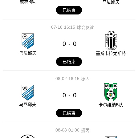
兹林B队
乌尼邱夫
已结束
07-18
16:15
球会友谊
0
0
-
乌尼邱夫
基斯卡拉尤斯特
已结束
08-02
16:15
捷丙
0
0
-
乌尼邱夫
卡尔维纳B队
已结束
08-08
01:00
捷丙