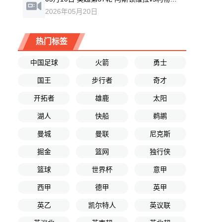
2026年05月20日
热门标签
中国足球
火箭
勇士
国王
步行者
奇才
开拓者
雄鹿
太阳
湖人
快船
鹈鹕
曼城
曼联
尼克斯
掘金
篮网
独行侠
篮球
世界杯
意甲
西甲
德甲
英甲
英乙
凯尔特人
英议联