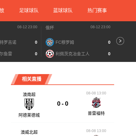
放
足球球队
蓝球球队
热门赛事
08-12 23:00
08-12 23:00
俄杯
俄杯
特罗吉诺
0
FC穆罗姆
0
伊
尔鱼雷
0
利佩茨克冶金工人
0
米
相关直播
08-08 13:00
澳南超
0
-
0
普雷福特
阿德莱德城
08-08 13:00
澳威北超