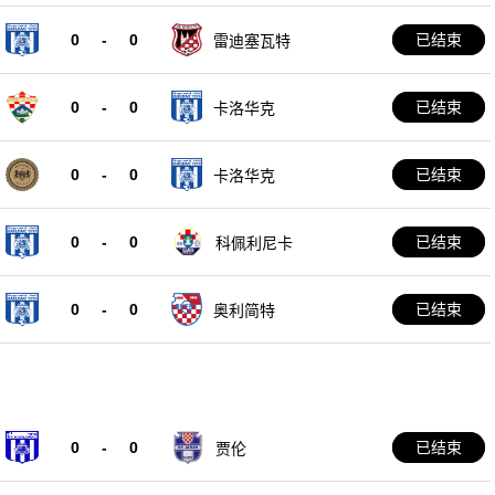
0
-
0
已结束
雷迪塞瓦特
0
-
0
已结束
卡洛华克
0
-
0
已结束
卡洛华克
0
-
0
已结束
科佩利尼卡
0
-
0
已结束
奥利简特
0
-
0
已结束
贾伦