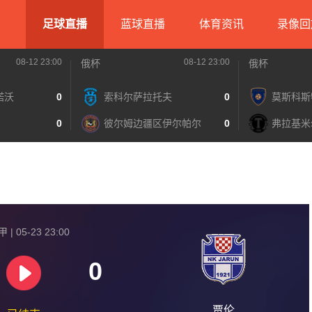
足球直播
蓝球直播
体育资讯
录像回
08-12 23:00
08-12 23:00
俄杯
俄杯
诺沃
0
索科尔萨拉托夫
0
莫斯科斯
0
彼尔姆边疆区伊尔帕尔
0
弗拉基米
| 05-23 23:00
0
贾伦