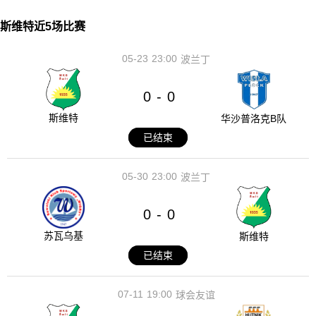
斯维特近5场比赛
05-23
23:00
波兰丁
0
0
-
斯维特
华沙普洛克B队
已结束
05-30
23:00
波兰丁
0
0
-
苏瓦乌基
斯维特
已结束
07-11
19:00
球会友谊