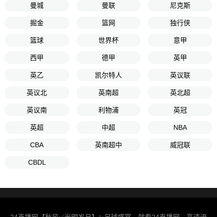
曼城
曼联
尼克斯
掘金
篮网
独行侠
篮球
世界杯
意甲
西甲
德甲
英甲
英乙
凯尔特人
英议联
英议北
英南超
英北超
英议南
利物浦
英冠
英超
中超
NBA
CBA
英南超中
威冠联
CBDL