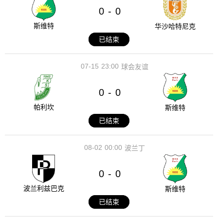
0
0
-
斯维特
华沙哈特尼克
已结束
07-15
23:00
球会友谊
0
0
-
帕利坎
斯维特
已结束
08-02
00:00
波兰丁
0
0
-
波兰利兹巴克
斯维特
已结束