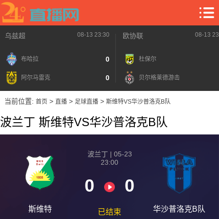
08-13 23:30
08-13 23
乌兹超
欧协联
0
布哈拉
杜保尔
0
阿尔马雷克
贝尔格莱德游击
当前位置:
>
>
>
首页
直播
足球直播
斯维特VS华沙普洛克B队
波兰丁 斯维特VS华沙普洛克B队
波兰丁 | 05-23
23:00
0
0
斯维特
华沙普洛克B队
已结束