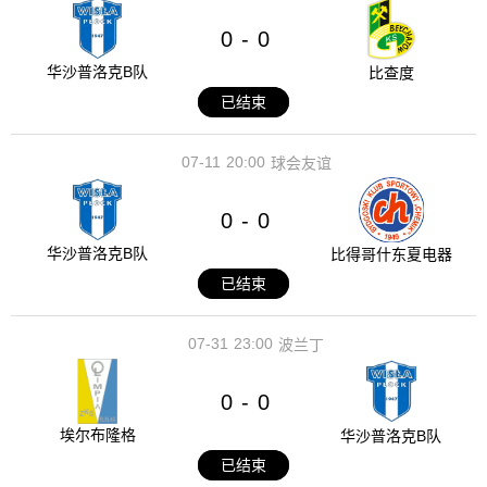
0
0
-
华沙普洛克B队
比查度
已结束
07-11
20:00
球会友谊
0
0
-
华沙普洛克B队
比得哥什东夏电器
已结束
07-31
23:00
波兰丁
0
0
-
埃尔布隆格
华沙普洛克B队
已结束