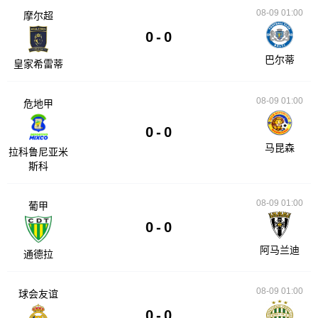
08-09 01:00
摩尔超
0
-
0
巴尔蒂
皇家希雷蒂
08-09 01:00
危地甲
0
-
0
马昆森
拉科鲁尼亚米
斯科
08-09 01:00
葡甲
0
-
0
阿马兰迪
通德拉
08-09 01:00
球会友谊
0
-
0