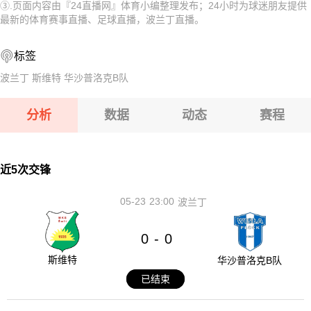
③.页面内容由『24直播网』体育小编整理发布；24小时为球迷朋友提供
08-13 【U18亚洲杯】 黎巴嫩U18VS巴林U18
08-13 【哈萨克甲】 阿斯塔纳B队VS杜保尔B队
最新的体育赛事直播、足球直播，波兰丁直播。
08-13 【亚美甲】 舒拉克B队VS阿拉拉特
08-13 【乌兹超】 特尔梅兹VS索格迪纳吉扎克
标签
08-13 【亚美甲】 埃里温凤凰B队VS乌拉尔图B队
08-13 【乌兹超】 安集延VS费尔干纳夫兹
波兰丁
斯维特
华沙普洛克B队
08-13 【U18亚洲杯】 黎巴嫩U18VS巴林U18
分析
数据
动态
赛程
08-13 【亚美甲】 舒拉克B队VS阿拉拉特
08-13 【亚美甲】 埃里温凤凰B队VS乌拉尔图B队
近5次交锋
05-23
23:00
波兰丁
0
0
-
斯维特
华沙普洛克B队
已结束