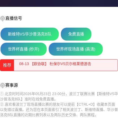
直播信号
斯维特VS华沙普洛克B队
免费直播
08-13 【乌兹超】 布哈拉VS阿尔马雷克
世界杯直播 (秒开)
世界杯现场直播 (高清)
08-13 【欧协联】 杜保尔VS贝尔格莱德游击
推荐
08-13 【亚美超】 乌拉尔图VS休尼克FC
08-13 【俄杯】 纳尔奇克斯巴达克VS弗拉季高加索阿兰尼亚
08-13 【乌兹超】 布哈拉VS阿尔马雷克
赛事源
08-13 【哈萨克甲】 阿斯塔纳B队VS杜保尔B队
08-13 【欧协联】 杜保尔VS贝尔格莱德游击
①.北京时时间2026年05月23日 23:00分，波兰丁联赛比赛【斯维特VS华
沙普洛克B队】准时在线免费直播。
08-13 【乌兹超】 特尔梅兹VS索格迪纳吉扎克
08-13 【亚美超】 乌拉尔图VS休尼克FC
②.喜欢看波兰丁现场直播比赛的朋友可以提前【CTRL+D】收藏本页面
以免错过直播。还为您在本页面索引了相关波兰丁、斯维特直播、华沙普
08-13 【乌兹超】 安集延VS费尔干纳夫兹
08-13 【俄杯】 纳尔奇克斯巴达克VS弗拉季高加索阿兰尼亚
洛克B队直播的近期比赛列表以及两队历史交锋、两队赛程。