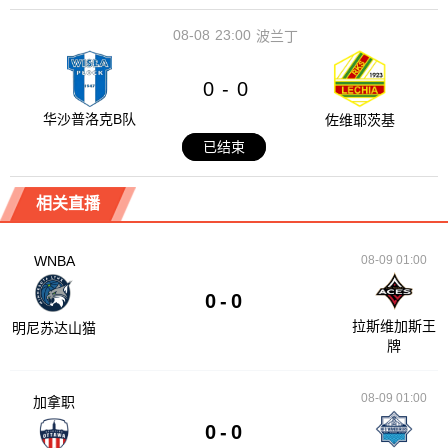
08-08
23:00
波兰丁
0
0
-
华沙普洛克B队
佐维耶茨基
已结束
相关直播
WNBA
08-09 01:00
0
-
0
拉斯维加斯王
明尼苏达山猫
牌
08-09 01:00
加拿职
0
-
0