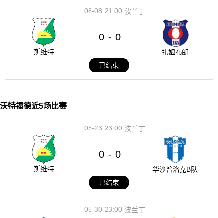
08-08
21:00
波兰丁
0
0
-
斯维特
扎姆布朗
已结束
沃特福德近5场比赛
05-23
23:00
波兰丁
0
0
-
斯维特
华沙普洛克B队
已结束
05-30
23:00
波兰丁