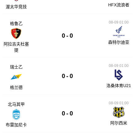
HFX流浪者
渥太华竞技
08-09 01:00
格鲁乙
0
-
0
森特尔迪亚
阿拉吉夫杜塞
提
08-09 01:00
瑞士乙
0
-
0
洛桑体育U21
格兰德
08-09 01:00
北马其甲
0
-
0
阿尔西米
布雷加尼卡