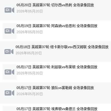
05月20日 英超第37轮 切尔西vs热刺 全场录像回放
2026年05月20日
05月19日 英超第37轮 阿森纳vs伯恩利 全场录像回放
2026年05月20日
05月18日 英超第37轮 纽卡斯尔联vsv西汉姆联 全场录像回放
2026年05月20日
05月17日 英超第37轮 利兹联vs布莱顿 全场录像回放
2026年05月20日
05月17日 英超第37轮 狼队vs富勒姆 全场录像回放
2026年05月20日
05月17日 英超第37轮 埃弗顿vs桑德兰 全场录像回放