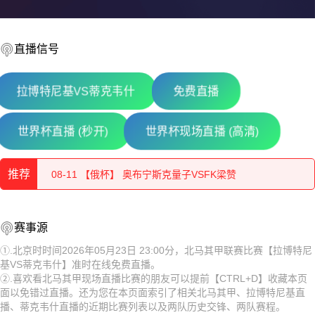
直播信号
拉博特尼基VS蒂克韦什
免费直播
08-11 【芬乙】 TPV坦佩雷VS莎埃帕
世界杯直播 (秒开)
世界杯现场直播 (高清)
08-11 【芬乙】 罗瓦涅米VS古比斯青年队
推荐
08-11 【俄杯】 奥布宁斯克量子VSFK梁赞
08-11 【芬乙】 中新地VS图尔库国际B队
08-11 【芬乙】 TPV坦佩雷VS莎埃帕
赛事源
08-11 【芬乙】 于韦斯屈莱VS坦佩雷
08-11 【芬乙】 罗瓦涅米VS古比斯青年队
①.北京时时间2026年05月23日 23:00分，北马其甲联赛比赛【拉博特尼
基VS蒂克韦什】准时在线免费直播。
08-11 【亚精英赛】 塔什干棉农VS胡塞因
08-11 【俄杯】 奥布宁斯克量子VSFK梁赞
②.喜欢看北马其甲现场直播比赛的朋友可以提前【CTRL+D】收藏本页
面以免错过直播。还为您在本页面索引了相关北马其甲、拉博特尼基直
08-11 【欧冠】 凯拉特VS索非亚列夫斯基
08-11 【芬乙】 中新地VS图尔库国际B队
播、蒂克韦什直播的近期比赛列表以及两队历史交锋、两队赛程。