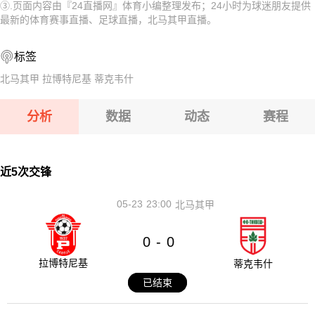
③.页面内容由『24直播网』体育小编整理发布；24小时为球迷朋友提供
08-11 【欧女锦U16B级】 比利时女篮U16VS波黑女篮U16
08-11 【芬乙】 于韦斯屈莱VS坦佩雷
最新的体育赛事直播、足球直播，北马其甲直播。
08-11 【阿女甲】 飓风队女足VS社会体育协会女足
08-11 【亚精英赛】 塔什干棉农VS胡塞因
标签
08-11 【俄杯】 圣彼得堡迪纳摩VSFC 10
08-11 【欧冠】 凯拉特VS索非亚列夫斯基
北马其甲
拉博特尼基
蒂克韦什
08-11 【欧女锦U16B级】 比利时女篮U16VS波黑女篮U16
分析
数据
动态
赛程
08-11 【阿女甲】 飓风队女足VS社会体育协会女足
08-11 【俄杯】 圣彼得堡迪纳摩VSFC 10
近5次交锋
05-23
23:00
北马其甲
0
0
-
拉博特尼基
蒂克韦什
已结束