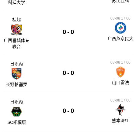
苏比亚科
科廷大学
08-08 17:00
桂超
0
-
0
广西燕京民大
广西邕城体专
联合
08-08 17:00
日职丙
0
-
0
山口雷法
长野帕塞罗
08-08 17:00
日职丙
0
-
0
熊本深红
SC相模原