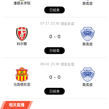
潘德夫学院
斯库皮
已结束
07-17
23:30
球会友谊
0
0
-
科尔察
斯库皮
已结束
08-01
23:30
球会友谊
0
0
-
马其顿尼亚
斯库皮
已结束
相关直播