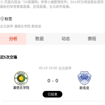
③.页面内容由『24直播网』体育小编整理发布；24小时为球迷朋友提供
08-12 【俄杯】 FC穆罗姆VS利佩茨克冶金工人
08-12 【俄杯】 布鲁克男孩VS基洛夫迪纳摩
最新的体育赛事直播、足球直播，北马其甲直播。
08-12 【俄杯】 伊热夫斯克VS米阿斯鱼雷
标签
08-12 【俄杯】 FC阿斯特拉罕VS五山城马舒克KMV
北马其甲
潘德夫学院
斯库皮
08-12 【亚冠二级】 阿卡达格VSFC果阿
分析
数据
动态
赛程
08-12 【欧女锦U16B级】 比利时女篮U16VS塞浦路斯女篮
U16
08-12 【俄杯】 布鲁克男孩VS基洛夫迪纳摩
近5次交锋
05-23
23:00
北马其甲
0
0
-
潘德夫学院
斯库皮
已结束