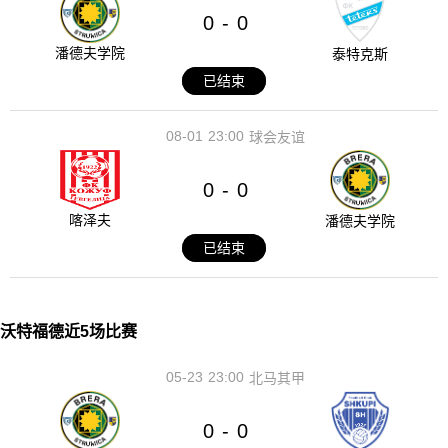
0
0
-
潘德夫学院
泰特克斯
已结束
08-01
23:00
球会友谊
0
0
-
喀泽夫
潘德夫学院
已结束
沃特福德近5场比赛
05-23
23:00
北马其甲
0
0
-