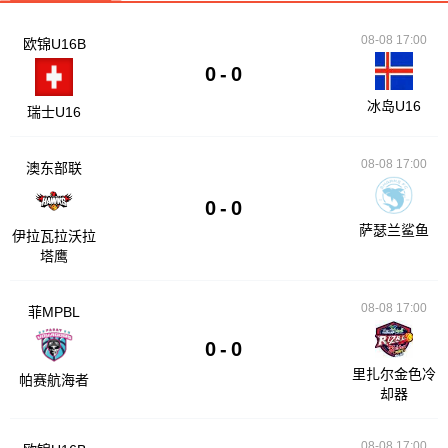
08-08 17:00
欧锦U16B
0
-
0
冰岛U16
瑞士U16
08-08 17:00
澳东部联
0
-
0
萨瑟兰鲨鱼
伊拉瓦拉沃拉
塔鹰
08-08 17:00
菲MPBL
0
-
0
里扎尔金色冷
帕赛航海者
却器
08-08 17:00