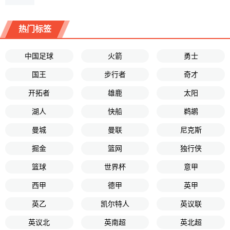
热门标签
中国足球
火箭
勇士
国王
步行者
奇才
开拓者
雄鹿
太阳
湖人
快船
鹈鹕
曼城
曼联
尼克斯
掘金
篮网
独行侠
篮球
世界杯
意甲
西甲
德甲
英甲
英乙
凯尔特人
英议联
英议北
英南超
英北超