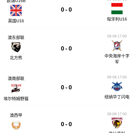
欧锦U16B
0
-
0
匈牙利U16
英国U16
08-08 17:00
澳东部联
0
-
0
中央海岸十字
北方熊
军
08-08 17:00
澳南部联
0
-
0
纽纳华丁闪电
埃尔特姆野猫
08-08 17:00
澳西甲
0
-
0