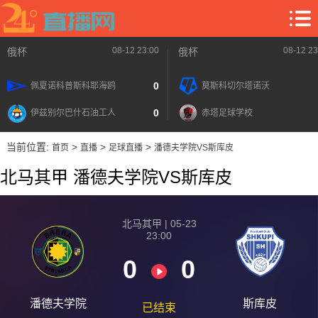
08-12 23:00
08-12 23
俄杯
俄杯
0
佩夏诺科普斯科耶海鸥
莫斯科切尔塔诺沃
0
伊兹别尔巴什石油工人
赤塔足球学校
当前位置:
>
>
>
首页
直播
足球直播
潘德夫学院VS斯库皮
北马其甲 潘德夫学院VS斯库皮
北马其甲 | 05-23
23:00
0
0
潘德夫学院
斯库皮
已结束