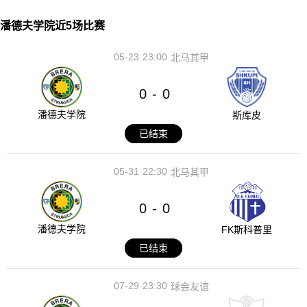
潘德夫学院近5场比赛
05-23
23:00
北马其甲
0
0
-
潘德夫学院
斯库皮
已结束
05-31
22:30
北马其甲
0
0
-
潘德夫学院
FK斯科普里
已结束
07-29
23:30
球会友谊