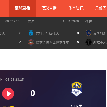
足球直播
蓝球直播
体育资讯
录像回
08-12 23:00
08-12 23:00
俄杯
俄杯
诺沃
0
索科尔萨拉托夫
0
莫斯科斯
0
彼尔姆边疆区伊尔帕尔
0
弗拉基米
| 05-23 23:25
0
伊卜里