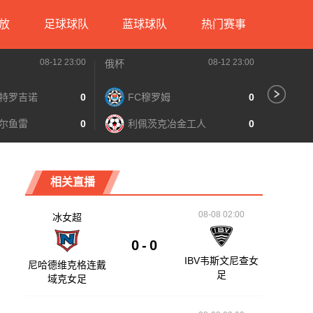
放
足球球队
蓝球球队
热门赛事
08-12 23:00
08-12 23:00
俄杯
俄杯
特罗吉诺
0
FC穆罗姆
0
伊
尔鱼雷
0
利佩茨克冶金工人
0
米
相关直播
08-08 02:00
冰女超
0
-
0
IBV韦斯文尼查女
尼哈德维克格连戴
足
域克女足