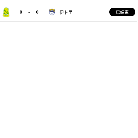
0
-
0
已结束
伊卜里