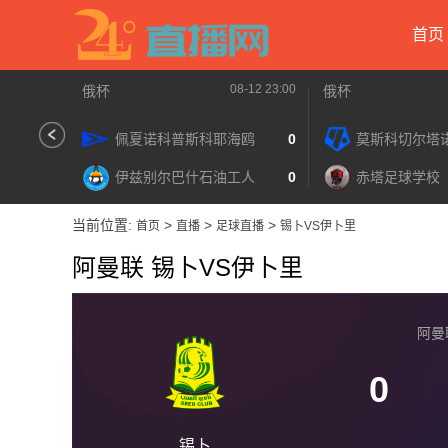
首页
08-12 23:00
俄杯
俄杯
佩夏诺科普斯科耶海鸥
0
莫斯科切尔塔
伊兹别尔巴什石油工人
0
赤塔足球学校
当前位置:
>
>
>
首页
直播
足球直播
锡卜VS伊卜里
阿曼联 锡卜VS伊卜里
阿曼联 
0
锡卜