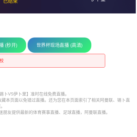
已结束
 (秒开)
世界杯现场直播 (高清)
别尔巴什石油工人
学校
区伊尔帕尔
别尔巴什石油工人
尔鱼雷
学校
比赛【锡卜VS伊卜里】准时在线免费直播。
】收藏本页面以免错过直播。还为您在本页面索引了相关阿曼联、锡卜直
区伊尔帕尔
程。
球迷朋友提供最新的体育赛事直播、足球直播，阿曼联直播。
尔鱼雷
MV