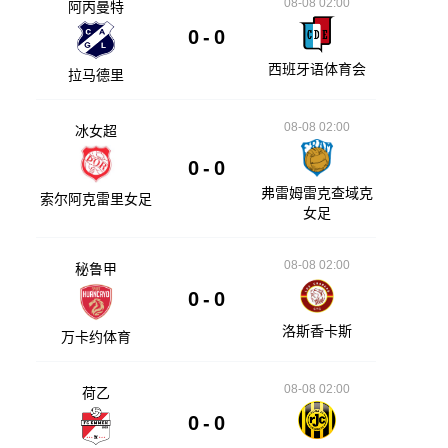
08-08 02:00
阿丙曼特
0
-
0
西班牙语体育会
拉马德里
08-08 02:00
冰女超
0
-
0
弗雷姆雷克查域克
索尔阿克雷里女足
女足
08-08 02:00
秘鲁甲
0
-
0
洛斯香卡斯
万卡约体育
08-08 02:00
荷乙
0
-
0