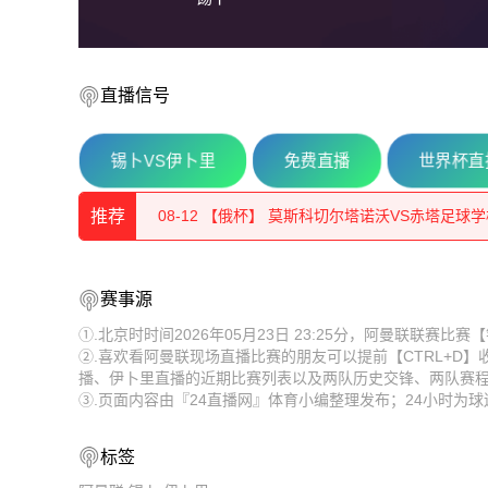
直播信号
锡卜VS伊卜里
免费直播
世界杯直播
08-12 【俄杯】 佩夏诺科普斯科耶海鸥VS伊兹
推荐
08-12 【俄杯】 莫斯科切尔塔诺沃VS赤塔足球
08-12 【俄杯】 索科尔萨拉托夫VS彼尔姆边疆
08-12 【俄杯】 佩夏诺科普斯科耶海鸥VS伊兹
赛事源
08-12 【俄杯】 莫斯科斯特罗吉诺VS弗拉基米
08-12 【俄杯】 莫斯科切尔塔诺沃VS赤塔足球
①.北京时时间2026年05月23日 23:25分，阿曼联联赛
②.喜欢看阿曼联现场直播比赛的朋友可以提前【CTRL+D
08-12 【俄杯】 FC穆罗姆VS利佩茨克冶金工人
08-12 【俄杯】 索科尔萨拉托夫VS彼尔姆边疆
播、伊卜里直播的近期比赛列表以及两队历史交锋、两队赛
③.页面内容由『24直播网』体育小编整理发布；24小时为
08-12 【俄杯】 伊热夫斯克VS米阿斯鱼雷
08-12 【俄杯】 莫斯科斯特罗吉诺VS弗拉基米
08-12 【俄杯】 FC阿斯特拉罕VS五山城马舒克K
08-12 【俄杯】 FC穆罗姆VS利佩茨克冶金工人
标签