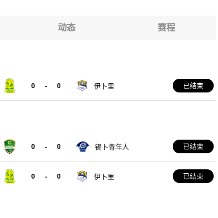
浦路斯女篮U16
MV
动态
赛程
浦路斯女篮U16
0
-
0
已结束
伊卜里
0
-
0
已结束
锡卜青年人
0
-
0
已结束
伊卜里