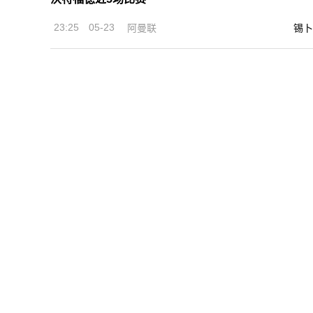
23:25
05-23
阿曼联
锡卜