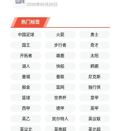
2026年05月20日
热门标签
中国足球
火箭
勇士
国王
步行者
奇才
开拓者
雄鹿
太阳
湖人
快船
鹈鹕
曼城
曼联
尼克斯
掘金
篮网
独行侠
篮球
世界杯
意甲
西甲
德甲
英甲
英乙
凯尔特人
英议联
英议北
英南超
英北超