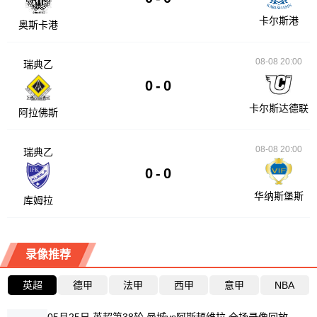
卡尔斯港
奥斯卡港
08-08 20:00
瑞典乙
0
-
0
卡尔斯达德联
阿拉佛斯
08-08 20:00
瑞典乙
0
-
0
华纳斯堡斯
库姆拉
录像推荐
英超
德甲
法甲
西甲
意甲
NBA