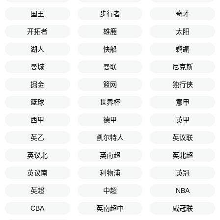
国王
步行者
奇才
开拓者
雄鹿
太阳
湖人
快船
鹈鹕
曼城
曼联
尼克斯
掘金
篮网
独行侠
篮球
世界杯
意甲
西甲
德甲
英甲
英乙
凯尔特人
英议联
英议北
英南超
英北超
英议南
利物浦
英冠
英超
中超
NBA
CBA
英南超中
威冠联