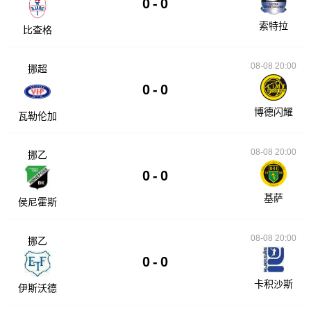
0
-
0
索特拉
比查格
08-08 20:00
挪超
0
-
0
博德闪耀
瓦勒伦加
08-08 20:00
挪乙
0
-
0
基萨
侯尼霍斯
08-08 20:00
挪乙
0
-
0
卡积沙斯
伊斯沃德