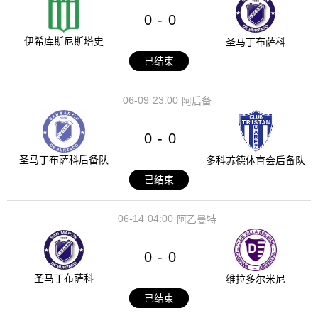
0
0
-
伊希库斯尼斯塔史
圣马丁布萨科
已结束
06-09
23:00
阿后备
0
0
-
圣马丁布萨科后备队
多科苏德体育会后备队
已结束
06-14
04:00
阿乙曼特
0
0
-
圣马丁布萨科
维拉多尔米尼
已结束