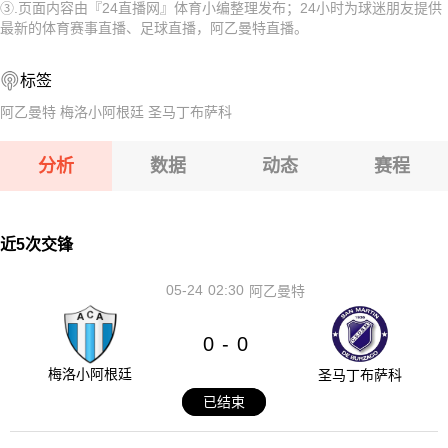
③.页面内容由『24直播网』体育小编整理发布；24小时为球迷朋友提供
08-12 【亚冠二级】 阿卡达格VSFC果阿
08-12 【俄杯】 FC穆罗姆VS利佩茨克冶金工人
最新的体育赛事直播、足球直播，阿乙曼特直播。
08-12 【欧女锦U16B级】 比利时女篮U16VS塞浦路斯女篮U
08-12 【俄杯】 伊热夫斯克VS米阿斯鱼雷
标签
08-12 【俄杯】 布鲁克男孩VS基洛夫迪纳摩
08-12 【俄杯】 FC阿斯特拉罕VS五山城马舒克KMV
阿乙曼特
梅洛小阿根廷
圣马丁布萨科
08-12 【亚冠二级】 阿卡达格VSFC果阿
分析
数据
动态
赛程
08-12 【欧女锦U16B级】 比利时女篮U16VS塞浦路斯女篮
U16
08-12 【俄杯】 布鲁克男孩VS基洛夫迪纳摩
近5次交锋
05-24
02:30
阿乙曼特
0
0
-
梅洛小阿根廷
圣马丁布萨科
已结束