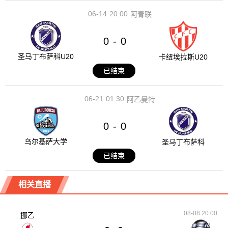
06-14
20:00
阿青联
0
0
-
圣马丁布萨科U20
卡纽埃拉斯U20
已结束
06-21
01:30
阿乙曼特
0
0
-
乌尔基萨大学
圣马丁布萨科
已结束
相关直播
08-08 20:00
挪乙