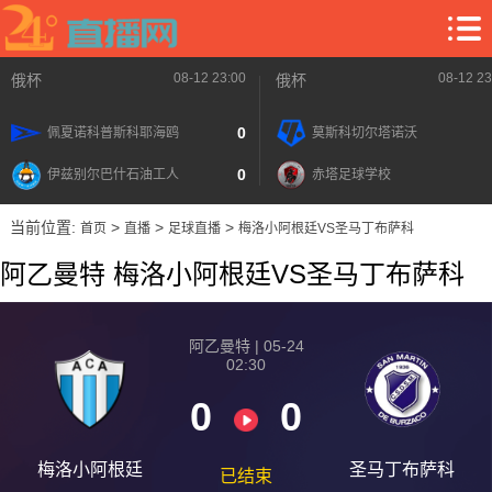
08-12 23:00
08-12 23
俄杯
俄杯
0
佩夏诺科普斯科耶海鸥
莫斯科切尔塔诺沃
0
伊兹别尔巴什石油工人
赤塔足球学校
当前位置:
>
>
>
首页
直播
足球直播
梅洛小阿根廷VS圣马丁布萨科
阿乙曼特 梅洛小阿根廷VS圣马丁布萨科
阿乙曼特 | 05-24
02:30
0
0
梅洛小阿根廷
圣马丁布萨科
已结束