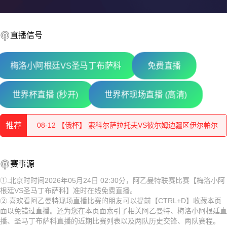
直播信号
梅洛小阿根廷VS圣马丁布萨科
免费直播
08-12 【俄杯】 佩夏诺科普斯科耶海鸥VS伊兹别尔巴什石油
世界杯直播 (秒开)
世界杯现场直播 (高清)
08-12 【俄杯】 莫斯科切尔塔诺沃VS赤塔足球学校
推荐
08-12 【俄杯】 索科尔萨拉托夫VS彼尔姆边疆区伊尔帕尔
08-12 【俄杯】 莫斯科斯特罗吉诺VS弗拉基米尔鱼雷
08-12 【俄杯】 佩夏诺科普斯科耶海鸥VS伊兹别尔巴什石油
赛事源
08-12 【俄杯】 FC穆罗姆VS利佩茨克冶金工人
工人
08-12 【俄杯】 莫斯科切尔塔诺沃VS赤塔足球学校
①.北京时时间2026年05月24日 02:30分，阿乙曼特联赛比赛【梅洛小阿
根廷VS圣马丁布萨科】准时在线免费直播。
08-12 【俄杯】 伊热夫斯克VS米阿斯鱼雷
08-12 【俄杯】 索科尔萨拉托夫VS彼尔姆边疆区伊尔帕尔
②.喜欢看阿乙曼特现场直播比赛的朋友可以提前【CTRL+D】收藏本页
面以免错过直播。还为您在本页面索引了相关阿乙曼特、梅洛小阿根廷直
08-12 【俄杯】 FC阿斯特拉罕VS五山城马舒克KMV
08-12 【俄杯】 莫斯科斯特罗吉诺VS弗拉基米尔鱼雷
播、圣马丁布萨科直播的近期比赛列表以及两队历史交锋、两队赛程。