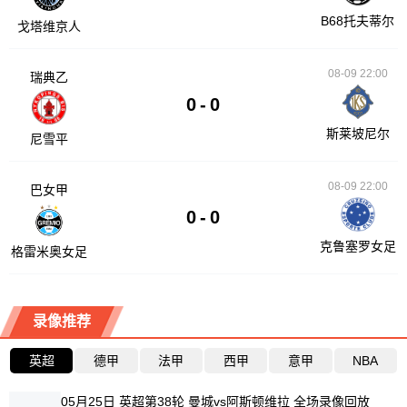
B68托夫蒂尔
戈塔维京人
08-09 22:00
瑞典乙
0
-
0
斯莱坡尼尔
尼雪平
08-09 22:00
巴女甲
0
-
0
克鲁塞罗女足
格雷米奥女足
录像推荐
英超
德甲
法甲
西甲
意甲
NBA
05月25日 英超第38轮 曼城vs阿斯顿维拉 全场录像回放