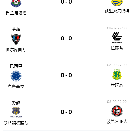
0
-
0
鲍里索夫巴特
巴兰诺域治
08-09 22:00
芬超
0
-
0
拉赫蒂
图尔库国际
08-09 22:00
巴西甲
0
-
0
米拉索
克鲁塞罗
08-09 22:00
爱超
0
-
0
波希米亚人
沃特福德联队