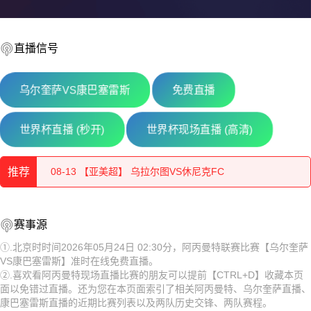
直播信号
乌尔奎萨VS康巴塞雷斯
免费直播
08-13 【乌兹超】 布哈拉VS阿尔马雷克
世界杯直播 (秒开)
世界杯现场直播 (高清)
08-13 【欧协联】 杜保尔VS贝尔格莱德游击
推荐
08-13 【亚美超】 乌拉尔图VS休尼克FC
08-13 【俄杯】 纳尔奇克斯巴达克VS弗拉季高加索阿兰尼亚
08-13 【乌兹超】 布哈拉VS阿尔马雷克
赛事源
08-13 【哈萨克甲】 阿斯塔纳B队VS杜保尔B队
08-13 【欧协联】 杜保尔VS贝尔格莱德游击
①.北京时时间2026年05月24日 02:30分，阿丙曼特联赛比赛【乌尔奎萨
VS康巴塞雷斯】准时在线免费直播。
08-13 【乌兹超】 特尔梅兹VS索格迪纳吉扎克
08-13 【亚美超】 乌拉尔图VS休尼克FC
②.喜欢看阿丙曼特现场直播比赛的朋友可以提前【CTRL+D】收藏本页
面以免错过直播。还为您在本页面索引了相关阿丙曼特、乌尔奎萨直播、
08-13 【乌兹超】 安集延VS费尔干纳夫兹
08-13 【俄杯】 纳尔奇克斯巴达克VS弗拉季高加索阿兰尼亚
康巴塞雷斯直播的近期比赛列表以及两队历史交锋、两队赛程。