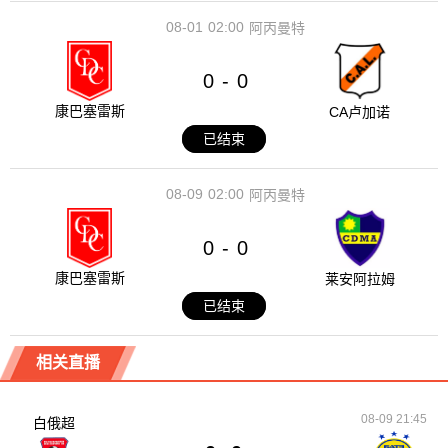
08-01
02:00
阿丙曼特
0
0
-
康巴塞雷斯
CA卢加诺
已结束
08-09
02:00
阿丙曼特
0
0
-
康巴塞雷斯
莱安阿拉姆
已结束
相关直播
08-09 21:45
白俄超