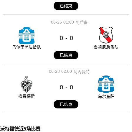
已结束
06-26
01:00
阿后备
0
0
-
乌尔奎萨后备队
鲁祖尼后备队
已结束
06-28
02:00
阿丙曼特
0
0
-
梅赛德斯
乌尔奎萨
已结束
沃特福德近5场比赛