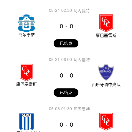
05-24
02:30
阿丙曼特
0
0
-
乌尔奎萨
康巴塞雷斯
已结束
05-31
06:00
阿丙曼特
0
0
-
康巴塞雷斯
西班牙语中央队
已结束
06-08
01:30
阿丙曼特
0
0
-