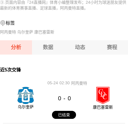
③.页面内容由『24直播网』体育小编整理发布；24小时为球迷朋友提供
08-13 【U18亚洲杯】 黎巴嫩U18VS巴林U18
08-13 【哈萨克甲】 阿斯塔纳B队VS杜保尔B队
最新的体育赛事直播、足球直播，阿丙曼特直播。
08-13 【亚美甲】 舒拉克B队VS阿拉拉特
08-13 【乌兹超】 特尔梅兹VS索格迪纳吉扎克
标签
08-13 【亚美甲】 埃里温凤凰B队VS乌拉尔图B队
08-13 【乌兹超】 安集延VS费尔干纳夫兹
阿丙曼特
乌尔奎萨
康巴塞雷斯
08-13 【U18亚洲杯】 黎巴嫩U18VS巴林U18
分析
数据
动态
赛程
08-13 【亚美甲】 舒拉克B队VS阿拉拉特
08-13 【亚美甲】 埃里温凤凰B队VS乌拉尔图B队
近5次交锋
05-24
02:30
阿丙曼特
0
0
-
乌尔奎萨
康巴塞雷斯
已结束