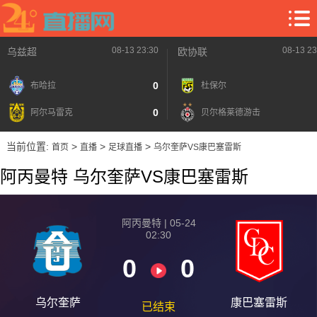
08-13 23:30
08-13 23
乌兹超
欧协联
0
布哈拉
杜保尔
0
阿尔马雷克
贝尔格莱德游击
当前位置:
>
>
>
首页
直播
足球直播
乌尔奎萨VS康巴塞雷斯
阿丙曼特 乌尔奎萨VS康巴塞雷斯
阿丙曼特 | 05-24
02:30
0
0
乌尔奎萨
康巴塞雷斯
已结束