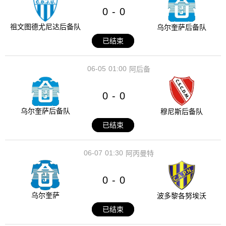
0
0
-
祖文图德尤尼达后备队
乌尔奎萨后备队
已结束
06-05
01:00
阿后备
0
0
-
乌尔奎萨后备队
穆尼斯后备队
已结束
06-07
01:30
阿丙曼特
0
0
-
乌尔奎萨
波多黎各努埃沃
已结束