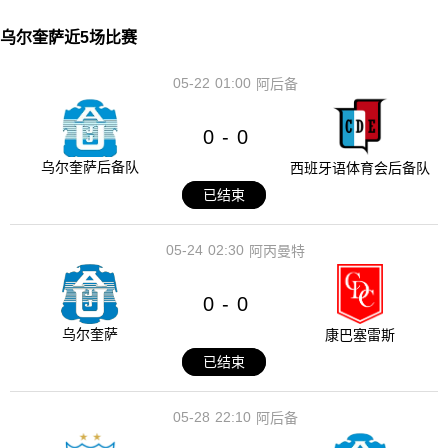
乌尔奎萨近5场比赛
05-22
01:00
阿后备
0
0
-
乌尔奎萨后备队
西班牙语体育会后备队
已结束
05-24
02:30
阿丙曼特
0
0
-
乌尔奎萨
康巴塞雷斯
已结束
05-28
22:10
阿后备