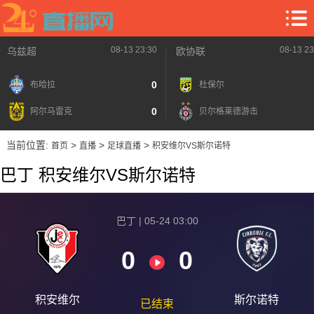
08-13 23:30
08-13 23
乌兹超
欧协联
0
布哈拉
杜保尔
0
阿尔马雷克
贝尔格莱德游击
当前位置:
>
>
>
首页
直播
足球直播
积安维尔VS斯尔诺特
巴丁 积安维尔VS斯尔诺特
巴丁 | 05-24 03:00
0
0
积安维尔
斯尔诺特
已结束