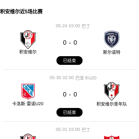
积安维尔近5场比赛
05-24
03:00
巴丁
0
0
-
积安维尔
斯尔诺特
已结束
05-30
02:00
巴圣卡U20
0
0
-
卡洛斯·雷诺U20
积安维尔青年队
已结束
05-31
03:00
巴丁