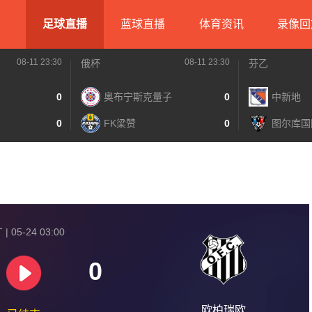
足球直播
蓝球直播
体育资讯
录像回
08-11 23:30
08-11 23:30
俄杯
芬乙
0
奥布宁斯克量子
0
中新地
0
FK梁赞
0
图尔库国
| 05-24 03:00
0
欧柏瑞欧