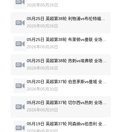
2026年05月26日
05月25日 英超第38轮 利物浦vs布伦特福德 全场录像回放
2026年05月26日
05月25日 英超第38轮 布莱顿vs曼联 全场录像回放
2026年05月26日
05月25日 英超第38轮 热刺vs埃弗顿 全场录像回放
2026年05月26日
05月20日 英超第37轮 伯恩茅斯vs曼城 全场录像回放
2026年05月20日
05月20日 英超第37轮 切尔西vs热刺 全场录像回放
2026年05月20日
05月19日 英超第37轮 阿森纳vs伯恩利 全场录像回放
2026年05月20日