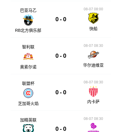
08-07 08:00
巴亚马乙
0
-
0
快船
RB北方俱乐部
08-07 08:30
智利联
0
-
0
华尔迪维亚
奥索尔诺
08-07 08:30
联盟杯
0
-
0
内卡萨
芝加哥火焰
08-07 08:30
加精英联
0
-
0