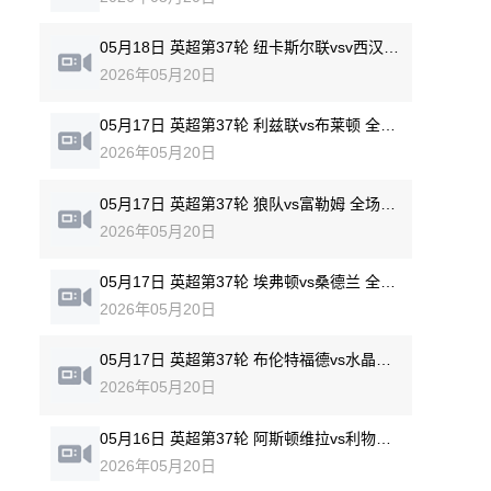
05月18日 英超第37轮 纽卡斯尔联vsv西汉姆联 全场录像回放
2026年05月20日
05月17日 英超第37轮 利兹联vs布莱顿 全场录像回放
2026年05月20日
05月17日 英超第37轮 狼队vs富勒姆 全场录像回放
2026年05月20日
05月17日 英超第37轮 埃弗顿vs桑德兰 全场录像回放
2026年05月20日
05月17日 英超第37轮 布伦特福德vs水晶宫 全场录像回放
2026年05月20日
05月16日 英超第37轮 阿斯顿维拉vs利物浦 全场录像回放
2026年05月20日