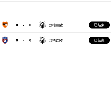
0
-
0
已结束
欧柏瑞欧
0
-
0
已结束
欧柏瑞欧