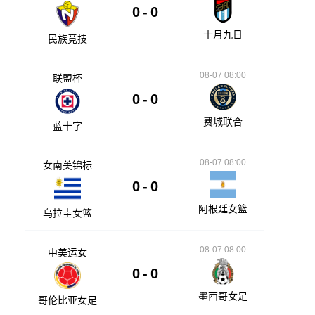
0
-
0
十月九日
民族竞技
08-07 08:00
联盟杯
0
-
0
费城联合
蓝十字
08-07 08:00
女南美锦标
0
-
0
阿根廷女篮
乌拉圭女篮
08-07 08:00
中美运女
0
-
0
墨西哥女足
哥伦比亚女足