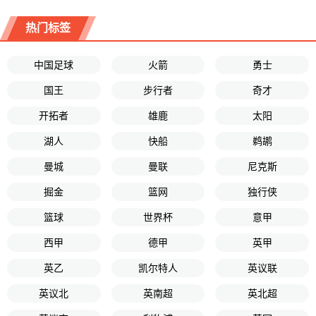
热门标签
中国足球
火箭
勇士
国王
步行者
奇才
开拓者
雄鹿
太阳
湖人
快船
鹈鹕
曼城
曼联
尼克斯
掘金
篮网
独行侠
篮球
世界杯
意甲
西甲
德甲
英甲
英乙
凯尔特人
英议联
英议北
英南超
英北超