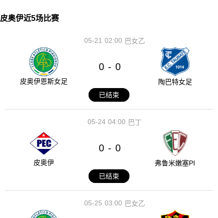
皮奥伊近5场比赛
05-21
02:00
巴女乙
0
0
-
皮奥伊恩斯女足
陶巴特女足
已结束
05-24
04:00
巴丁
0
0
-
皮奥伊
弗鲁米嫩塞PI
已结束
05-25
03:00
巴女乙