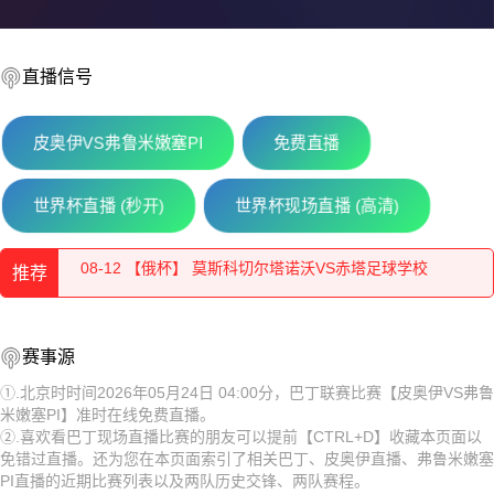
直播信号
皮奥伊VS弗鲁米嫩塞PI
免费直播
08-12 【俄杯】 佩夏诺科普斯科耶海鸥VS伊兹别尔巴什石油
世界杯直播 (秒开)
世界杯现场直播 (高清)
08-12 【俄杯】 莫斯科切尔塔诺沃VS赤塔足球学校
推荐
08-12 【俄杯】 索科尔萨拉托夫VS彼尔姆边疆区伊尔帕尔
08-12 【俄杯】 莫斯科斯特罗吉诺VS弗拉基米尔鱼雷
08-12 【俄杯】 佩夏诺科普斯科耶海鸥VS伊兹别尔巴什石油
赛事源
08-12 【俄杯】 FC穆罗姆VS利佩茨克冶金工人
工人
08-12 【俄杯】 莫斯科切尔塔诺沃VS赤塔足球学校
①.北京时时间2026年05月24日 04:00分，巴丁联赛比赛【皮奥伊VS弗鲁
米嫩塞PI】准时在线免费直播。
08-12 【俄杯】 伊热夫斯克VS米阿斯鱼雷
08-12 【俄杯】 索科尔萨拉托夫VS彼尔姆边疆区伊尔帕尔
②.喜欢看巴丁现场直播比赛的朋友可以提前【CTRL+D】收藏本页面以
免错过直播。还为您在本页面索引了相关巴丁、皮奥伊直播、弗鲁米嫩塞
08-12 【俄杯】 FC阿斯特拉罕VS五山城马舒克KMV
08-12 【俄杯】 莫斯科斯特罗吉诺VS弗拉基米尔鱼雷
PI直播的近期比赛列表以及两队历史交锋、两队赛程。