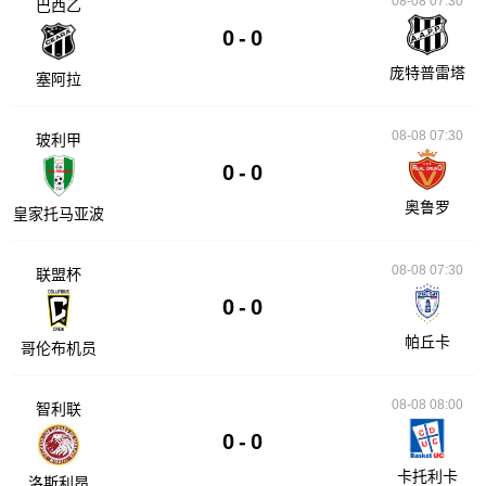
08-08 07:30
巴西乙
0
-
0
庞特普雷塔
塞阿拉
08-08 07:30
玻利甲
0
-
0
奥鲁罗
皇家托马亚波
08-08 07:30
联盟杯
0
-
0
帕丘卡
哥伦布机员
08-08 08:00
智利联
0
-
0
卡托利卡
洛斯利昂