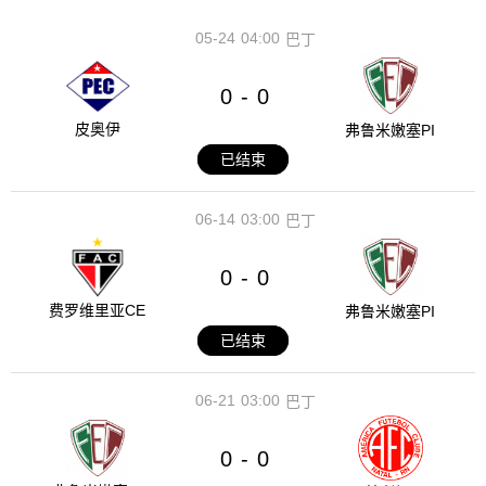
05-24
04:00
巴丁
0
0
-
皮奥伊
弗鲁米嫩塞PI
已结束
06-14
03:00
巴丁
0
0
-
费罗维里亚CE
弗鲁米嫩塞PI
已结束
06-21
03:00
巴丁
0
0
-