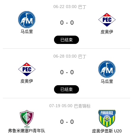
06-22
03:00
巴丁
0
0
-
马瓜里
皮奥伊
已结束
06-28
03:00
巴丁
0
0
-
皮奥伊
马瓜里
已结束
07-19
05:00
巴青锦标
0
0
-
弗鲁米嫩塞PI青年队
皮奥伊恩斯 U20