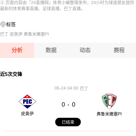
③.页面内容由『24直播网』体育小编整理发布；24小时为球迷朋友提供
08-12 【亚冠二级】 阿卡达格VSFC果阿
08-12 【俄杯】 FC穆罗姆VS利佩茨克冶金工人
最新的体育赛事直播、足球直播，巴丁直播。
08-12 【欧女锦U16B级】 比利时女篮U16VS塞浦路斯女篮U
08-12 【俄杯】 伊热夫斯克VS米阿斯鱼雷
标签
08-12 【俄杯】 布鲁克男孩VS基洛夫迪纳摩
08-12 【俄杯】 FC阿斯特拉罕VS五山城马舒克KMV
巴丁
皮奥伊
弗鲁米嫩塞PI
08-12 【亚冠二级】 阿卡达格VSFC果阿
分析
数据
动态
赛程
08-12 【欧女锦U16B级】 比利时女篮U16VS塞浦路斯女篮
U16
08-12 【俄杯】 布鲁克男孩VS基洛夫迪纳摩
近5次交锋
05-24
04:00
巴丁
0
0
-
皮奥伊
弗鲁米嫩塞PI
已结束