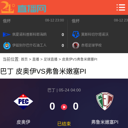
08-12 23:00
08-12 23
俄杯
俄杯
0
佩夏诺科普斯科耶海鸥
莫斯科切尔塔诺沃
0
伊兹别尔巴什石油工人
赤塔足球学校
当前位置:
>
>
>
首页
直播
足球直播
皮奥伊VS弗鲁米嫩塞PI
巴丁 皮奥伊VS弗鲁米嫩塞PI
巴丁 | 05-24 04:00
0
0
皮奥伊
弗鲁米嫩塞PI
已结束