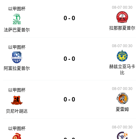
08-07 00:30
以甲图杯
0
-
0
拉那那夏普尔
法萨巴夏普尔
08-07 00:30
以甲图杯
0
-
0
赫兹立亚马卡
阿富拉夏普尔
比
08-07 00:30
以甲图杯
0
-
0
夏雷姆
贝尼叶胡达
08-07 00:30
以甲图杯