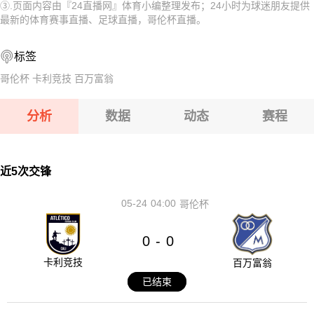
③.页面内容由『24直播网』体育小编整理发布；24小时为球迷朋友提供
08-11 【欧冠】 凯拉特VS索非亚列夫斯基
08-11 【芬乙】 于韦斯屈莱VS坦佩雷
最新的体育赛事直播、足球直播，哥伦杯直播。
08-11 【欧女锦U16B级】 比利时女篮U16VS波黑女篮U16
08-11 【亚精英赛】 塔什干棉农VS胡塞因
标签
08-11 【阿女甲】 飓风队女足VS社会体育协会女足
08-11 【欧冠】 凯拉特VS索非亚列夫斯基
哥伦杯
卡利竞技
百万富翁
08-11 【俄杯】 圣彼得堡迪纳摩VSFC 10
08-11 【欧女锦U16B级】 比利时女篮U16VS波黑女篮U16
分析
数据
动态
赛程
08-11 【阿女甲】 飓风队女足VS社会体育协会女足
08-11 【俄杯】 圣彼得堡迪纳摩VSFC 10
近5次交锋
05-24
04:00
哥伦杯
0
0
-
卡利竞技
百万富翁
已结束