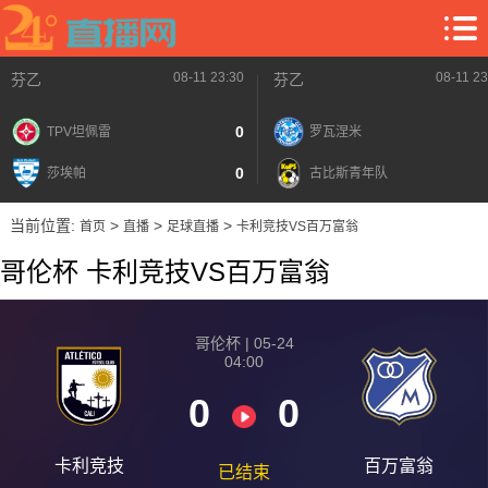
08-11 23:30
08-11 23
芬乙
芬乙
0
TPV坦佩雷
罗瓦涅米
0
莎埃帕
古比斯青年队
当前位置:
>
>
>
首页
直播
足球直播
卡利竞技VS百万富翁
哥伦杯 卡利竞技VS百万富翁
哥伦杯 | 05-24
04:00
0
0
卡利竞技
百万富翁
已结束