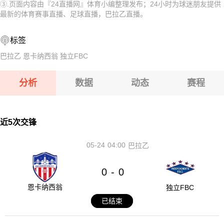
③.页面内容由『24直播网』体育小编整理发布；24小时为球迷朋友提供
08-10 【白俄甲】 沃尔纳平斯克VS明斯克大学X实验室
08-10 【秘女联】 梅尔加女足VS伊鲁坎女足
最新的体育赛事直播、足球直播，巴拉乙直播。
08-10 【白俄甲】 斯莫根VS波里索夫巴特B队
08-10 【乌克超】 利沃夫喀尔巴阡VSLNZ切尔卡瑟
标签
08-10 【白俄甲】 斯洛尼姆VS坎普罗姆戈梅尔
08-10 【白俄甲】 奥尔沙VS莫洛迪兹诺
巴拉乙
恩卡纳西翁
独立FBC
08-10 【白俄甲】 沃尔纳平斯克VS明斯克大学X实验室
分析
数据
动态
赛程
08-10 【白俄甲】 斯莫根VS波里索夫巴特B队
08-10 【白俄甲】 斯洛尼姆VS坎普罗姆戈梅尔
近5次交锋
05-24
04:00
巴拉乙
0
0
-
恩卡纳西翁
独立FBC
已结束