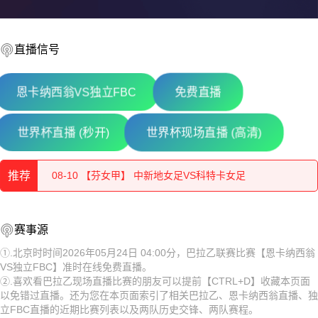
直播信号
恩卡纳西翁VS独立FBC
免费直播
08-10 【立陶甲】 维尔纽斯投资VS帕尼维斯
世界杯直播 (秒开)
世界杯现场直播 (高清)
08-10 【罗甲】 波图森尼VS胡内多阿拉
推荐
08-10 【芬女甲】 中新地女足VS科特卡女足
08-10 【亚美甲】 乌拉尔图B队VS诺亚B队
08-10 【立陶甲】 维尔纽斯投资VS帕尼维斯
赛事源
08-10 【秘女联】 梅尔加女足VS伊鲁坎女足
08-10 【罗甲】 波图森尼VS胡内多阿拉
①.北京时时间2026年05月24日 04:00分，巴拉乙联赛比赛【恩卡纳西翁
VS独立FBC】准时在线免费直播。
08-10 【乌克超】 利沃夫喀尔巴阡VSLNZ切尔卡瑟
08-10 【芬女甲】 中新地女足VS科特卡女足
②.喜欢看巴拉乙现场直播比赛的朋友可以提前【CTRL+D】收藏本页面
以免错过直播。还为您在本页面索引了相关巴拉乙、恩卡纳西翁直播、独
08-10 【白俄甲】 奥尔沙VS莫洛迪兹诺
08-10 【亚美甲】 乌拉尔图B队VS诺亚B队
立FBC直播的近期比赛列表以及两队历史交锋、两队赛程。