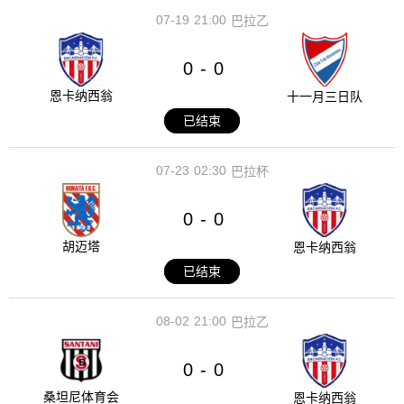
07-19
21:00
巴拉乙
0
0
-
恩卡纳西翁
十一月三日队
已结束
07-23
02:30
巴拉杯
0
0
-
胡迈塔
恩卡纳西翁
已结束
08-02
21:00
巴拉乙
0
0
-
桑坦尼体育会
恩卡纳西翁