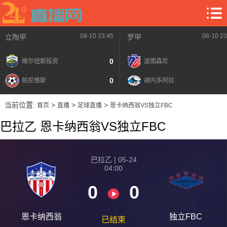
08-10 23:45
08-10 23
立陶甲
罗甲
0
维尔纽斯投资
波图森尼
0
帕尼维斯
胡内多阿拉
当前位置:
>
>
>
首页
直播
足球直播
恩卡纳西翁VS独立FBC
巴拉乙 恩卡纳西翁VS独立FBC
巴拉乙 | 05-24
04:00
0
0
恩卡纳西翁
独立FBC
已结束