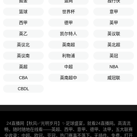
掘金
篮网
独行侠
篮球
世界杯
意甲
西甲
德甲
英甲
英乙
凯尔特人
英议联
英议北
英南超
英北超
英议南
利物浦
英冠
英超
中超
NBA
CBA
英南超中
威冠联
CBDL
24直播网【秋风✅光明岁月】✨足球盛宴，就看24直播网。高清流
畅，随时随地在线看——英超、西甲、意甲、德甲、法甲，五大联赛
全收录；中超、欧冠、亚冠，热门赛事不落下。无插件、免费，打开