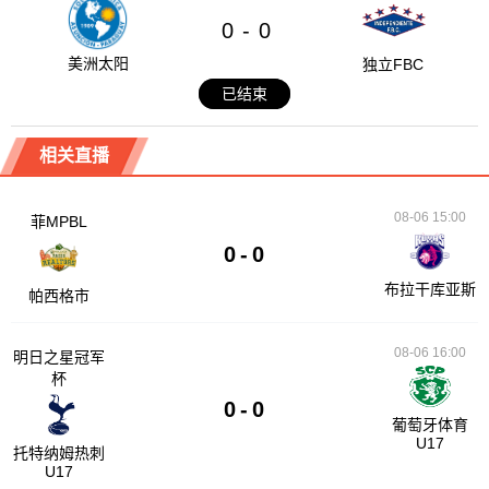
0
0
-
美洲太阳
独立FBC
已结束
相关直播
08-06 15:00
菲MPBL
0
-
0
布拉干库亚斯
帕西格市
08-06 16:00
明日之星冠军
杯
0
-
0
葡萄牙体育
U17
托特纳姆热刺
U17