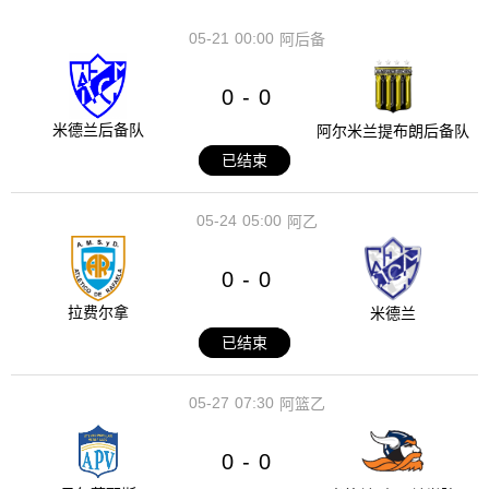
05-21
00:00
阿后备
0
0
-
米德兰后备队
阿尔米兰提布朗后备队
已结束
05-24
05:00
阿乙
0
0
-
拉费尔拿
米德兰
已结束
05-27
07:30
阿篮乙
0
0
-