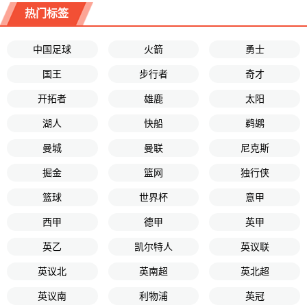
热门标签
中国足球
火箭
勇士
国王
步行者
奇才
开拓者
雄鹿
太阳
湖人
快船
鹈鹕
曼城
曼联
尼克斯
掘金
篮网
独行侠
篮球
世界杯
意甲
西甲
德甲
英甲
英乙
凯尔特人
英议联
英议北
英南超
英北超
英议南
利物浦
英冠