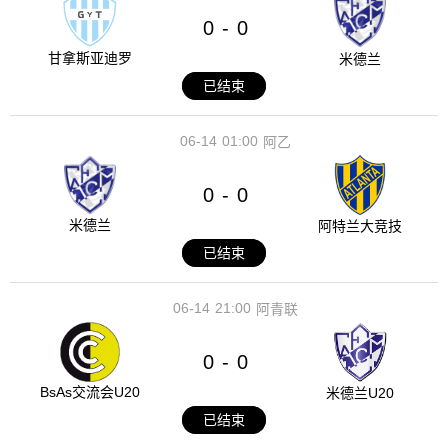
0
0
-
甘拿斯亚迪罗
米德兰
已结束
06-14
01:00
阿乙
0
0
-
米德兰
阿特兰大竞技
已结束
06-14
21:00
阿青联
0
0
-
BsAs交流会U20
米德兰U20
已结束