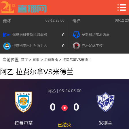
08-12 23:00
08-12 23
俄杯
俄杯
0
佩夏诺科普斯科耶海鸥
莫斯科切尔塔诺沃
0
伊兹别尔巴什石油工人
赤塔足球学校
当前位置:
>
>
>
首页
直播
足球直播
拉费尔拿VS米德兰
阿乙 拉费尔拿VS米德兰
阿乙 | 05-24 05:00
0
0
拉费尔拿
米德兰
已结束