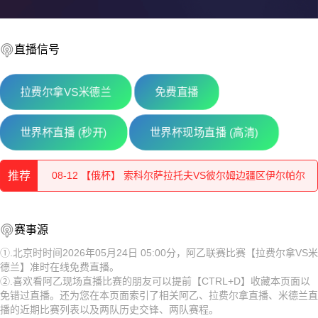
直播信号
拉费尔拿VS米德兰
免费直播
08-12 【俄杯】 佩夏诺科普斯科耶海鸥VS伊兹别尔巴什石油
世界杯直播 (秒开)
世界杯现场直播 (高清)
08-12 【俄杯】 莫斯科切尔塔诺沃VS赤塔足球学校
推荐
08-12 【俄杯】 索科尔萨拉托夫VS彼尔姆边疆区伊尔帕尔
08-12 【俄杯】 莫斯科斯特罗吉诺VS弗拉基米尔鱼雷
08-12 【俄杯】 佩夏诺科普斯科耶海鸥VS伊兹别尔巴什石油
赛事源
08-12 【俄杯】 FC穆罗姆VS利佩茨克冶金工人
工人
08-12 【俄杯】 莫斯科切尔塔诺沃VS赤塔足球学校
①.北京时时间2026年05月24日 05:00分，阿乙联赛比赛【拉费尔拿VS米
德兰】准时在线免费直播。
08-12 【俄杯】 伊热夫斯克VS米阿斯鱼雷
08-12 【俄杯】 索科尔萨拉托夫VS彼尔姆边疆区伊尔帕尔
②.喜欢看阿乙现场直播比赛的朋友可以提前【CTRL+D】收藏本页面以
免错过直播。还为您在本页面索引了相关阿乙、拉费尔拿直播、米德兰直
08-12 【俄杯】 FC阿斯特拉罕VS五山城马舒克KMV
08-12 【俄杯】 莫斯科斯特罗吉诺VS弗拉基米尔鱼雷
播的近期比赛列表以及两队历史交锋、两队赛程。