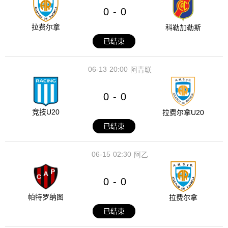
0
0
-
拉费尔拿
科勒加勒斯
已结束
06-13
20:00
阿青联
0
0
-
竞技U20
拉费尔拿U20
已结束
06-15
02:30
阿乙
0
0
-
帕特罗纳图
拉费尔拿
已结束