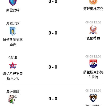
0
-
0
河畔奥林匹克
南霍巴特
08-08 12:00
澳威北超
0
-
0
瓦伦蒂勒
纽卡斯尔奥林
匹克
08-08 12:00
俄乙B
0
-
0
萨兰斯克舒姆
SKA哈巴罗夫
布拉特
斯克B队
08-08 12:00
澳维州联
0
-
0