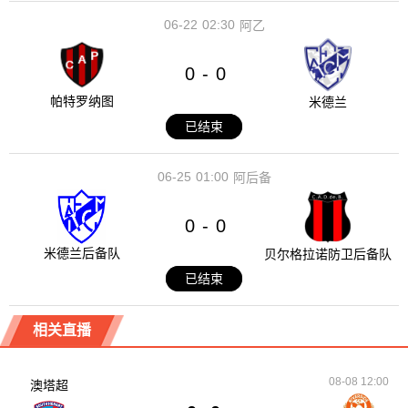
06-22
02:30
阿乙
0
0
-
帕特罗纳图
米德兰
已结束
06-25
01:00
阿后备
0
0
-
米德兰后备队
贝尔格拉诺防卫后备队
已结束
相关直播
08-08 12:00
澳塔超