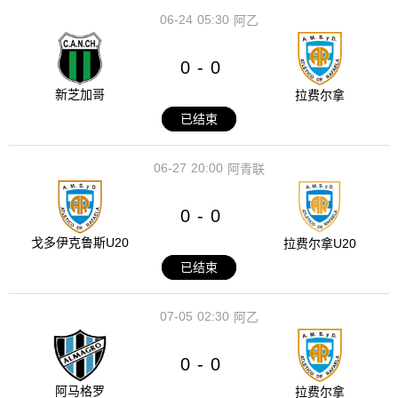
06-24
05:30
阿乙
0
0
-
新芝加哥
拉费尔拿
已结束
06-27
20:00
阿青联
0
0
-
戈多伊克鲁斯U20
拉费尔拿U20
已结束
07-05
02:30
阿乙
0
0
-
阿马格罗
拉费尔拿