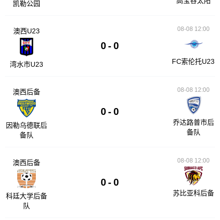
高宝谷太阳
凯勒公园
08-08 12:00
澳西U23
0
-
0
FC索伦托U23
湾水市U23
08-08 12:00
澳西后备
0
-
0
乔达路普市后
因勒乌德联后
备队
备队
08-08 12:00
澳西后备
0
-
0
苏比亚科后备
科廷大学后备
队