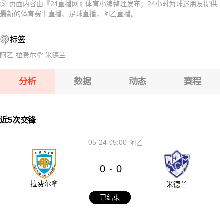
③.页面内容由『24直播网』体育小编整理发布；24小时为球迷朋友提供
08-12 【亚冠二级】 阿卡达格VSFC果阿
08-12 【俄杯】 FC穆罗姆VS利佩茨克冶金工人
最新的体育赛事直播、足球直播，阿乙直播。
08-12 【欧女锦U16B级】 比利时女篮U16VS塞浦路斯女篮U
08-12 【俄杯】 伊热夫斯克VS米阿斯鱼雷
标签
08-12 【俄杯】 布鲁克男孩VS基洛夫迪纳摩
08-12 【俄杯】 FC阿斯特拉罕VS五山城马舒克KMV
阿乙
拉费尔拿
米德兰
08-12 【亚冠二级】 阿卡达格VSFC果阿
分析
数据
动态
赛程
08-12 【欧女锦U16B级】 比利时女篮U16VS塞浦路斯女篮
U16
08-12 【俄杯】 布鲁克男孩VS基洛夫迪纳摩
近5次交锋
05-24
05:00
阿乙
0
0
-
拉费尔拿
米德兰
已结束