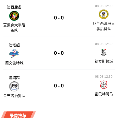
08-08 12:00
澳西后备
0
-
0
尼兰西澳洲大
莫道克大学后
学后备队
备队
08-08 12:30
澳塔超
0
-
0
朗赛斯顿城
德文波特城
08-08 12:30
澳塔超
0
-
0
霍巴特斑马
金布洛治狮队
录像推荐