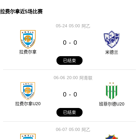
拉费尔拿近5场比赛
05-24
05:00
阿乙
0
0
-
拉费尔拿
米德兰
已结束
06-06
20:00
阿青联
0
0
-
拉费尔拿U20
班菲尔德U20
已结束
06-07
05:00
阿乙