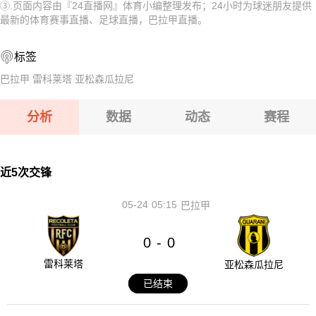
③.页面内容由『24直播网』体育小编整理发布；24小时为球迷朋友提供
08-12 【俄杯】 FC穆罗姆VS利佩茨克冶金工人
08-12 【亚冠二级】 阿卡达格VSFC果阿
最新的体育赛事直播、足球直播，巴拉甲直播。
08-12 【俄杯】 伊热夫斯克VS米阿斯鱼雷
08-12 【欧女锦U16B级】 比利时女篮U16VS塞浦路斯女篮U
标签
08-12 【俄杯】 FC阿斯特拉罕VS五山城马舒克KMV
08-12 【俄杯】 布鲁克男孩VS基洛夫迪纳摩
巴拉甲
雷科莱塔
亚松森瓜拉尼
08-12 【亚冠二级】 阿卡达格VSFC果阿
分析
数据
动态
赛程
08-12 【欧女锦U16B级】 比利时女篮U16VS塞浦路斯女篮
U16
08-12 【俄杯】 布鲁克男孩VS基洛夫迪纳摩
近5次交锋
05-24
05:15
巴拉甲
0
0
-
雷科莱塔
亚松森瓜拉尼
已结束