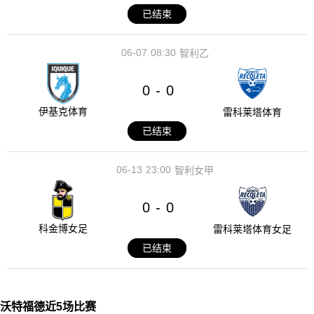
已结束
06-07
08:30
智利乙
0
0
-
伊基克体育
雷科莱塔体育
已结束
06-13
23:00
智利女甲
0
0
-
科金博女足
雷科莱塔体育女足
已结束
沃特福德近5场比赛