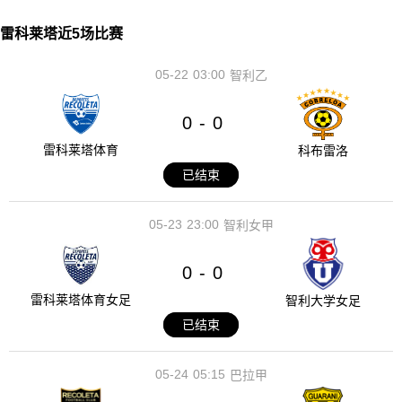
雷科莱塔近5场比赛
05-22
03:00
智利乙
0
0
-
雷科莱塔体育
科布雷洛
已结束
05-23
23:00
智利女甲
0
0
-
雷科莱塔体育女足
智利大学女足
已结束
05-24
05:15
巴拉甲