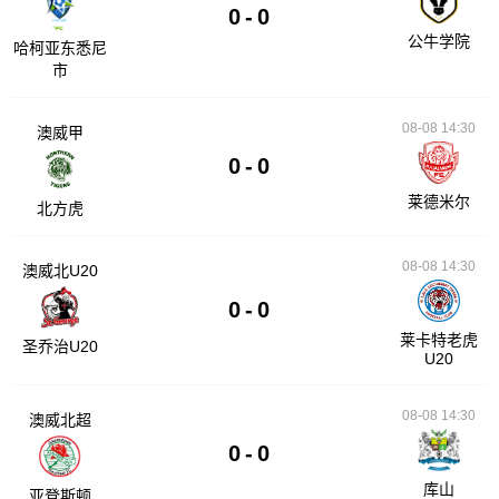
0
-
0
公牛学院
哈柯亚东悉尼
市
08-08 14:30
澳威甲
0
-
0
莱德米尔
北方虎
08-08 14:30
澳威北U20
0
-
0
莱卡特老虎
圣乔治U20
U20
08-08 14:30
澳威北超
0
-
0
库山
亚登斯顿