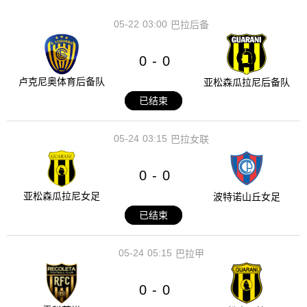
05-22
03:00
巴拉后备
0
0
-
卢克尼奥体育后备队
亚松森瓜拉尼后备队
已结束
05-24
03:15
巴拉女联
0
0
-
亚松森瓜拉尼女足
波特诺山丘女足
已结束
05-24
05:15
巴拉甲
0
0
-