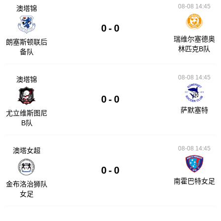
08-08 14:45
澳塔锦
0
-
0
瑞维尔塞德奥
朗塞斯顿联后
林匹克B队
备队
08-08 14:45
澳塔锦
0
-
0
萨默塞特
尤立维斯图尼
B队
08-08 14:45
澳塔女超
0
-
0
南霍巴特女足
金布洛治狮队
女足