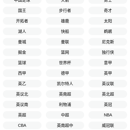
中国足球
火箭
勇士
国王
步行者
奇才
开拓者
雄鹿
太阳
湖人
快船
鹈鹕
曼城
曼联
尼克斯
掘金
篮网
独行侠
篮球
世界杯
意甲
西甲
德甲
英甲
英乙
凯尔特人
英议联
英议北
英南超
英北超
英议南
利物浦
英冠
英超
中超
NBA
CBA
英南超中
威冠联