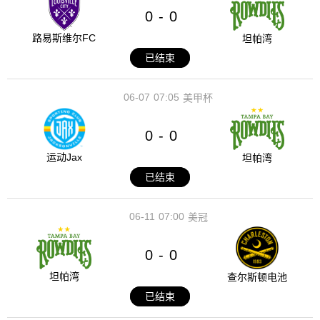
0
0
-
路易斯维尔FC
坦帕湾
已结束
06-07
07:05
美甲杯
0
0
-
运动Jax
坦帕湾
已结束
06-11
07:00
美冠
0
0
-
坦帕湾
查尔斯顿电池
已结束