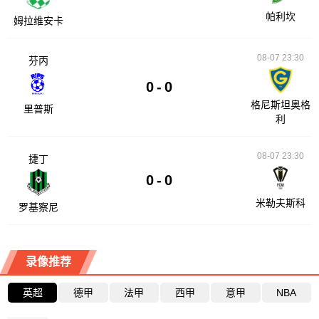
帕利坎
姆拉维安卡
08-07 23:30
芬丙
0
-
0
格尼斯坦奥格
里普斯
利
08-07 23:30
捷丁
0
-
0
米勒夫斯科
罗基察尼
录像推荐
英超
德甲
法甲
西甲
意甲
NBA