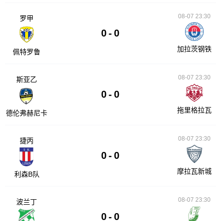
08-07 23:30
罗甲
0
-
0
加拉茨钢铁
佩特罗鲁
08-07 23:30
斯亚乙
0
-
0
拖里格拉瓦
德伦弗赫尼卡
08-07 23:30
捷丙
0
-
0
摩拉瓦新城
利森B队
08-07 23:30
波兰丁
0
-
0