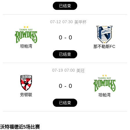
已结束
07-12
07:30
美甲杯
0
0
-
坦帕湾
那不勒斯FC
已结束
07-19
07:00
美冠
0
0
-
劳顿联
坦帕湾
已结束
沃特福德近5场比赛