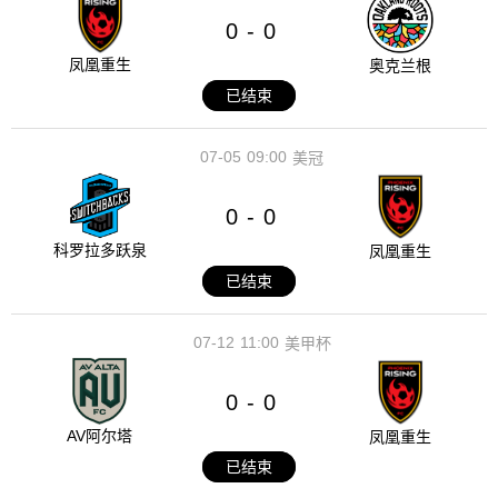
0
0
-
凤凰重生
奥克兰根
已结束
07-05
09:00
美冠
0
0
-
科罗拉多跃泉
凤凰重生
已结束
07-12
11:00
美甲杯
0
0
-
AV阿尔塔
凤凰重生
已结束