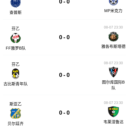
0
-
0
MP米克力
查普斯
08-07 23:30
芬乙
0
-
0
雅各布斯塔德
FF雅罗B队
08-07 23:30
芬乙
0
-
0
图尔库国际B
古比斯青年队
队
08-07 23:30
斯亚乙
0
-
0
韦莱涅鲁达
贝尔廷齐