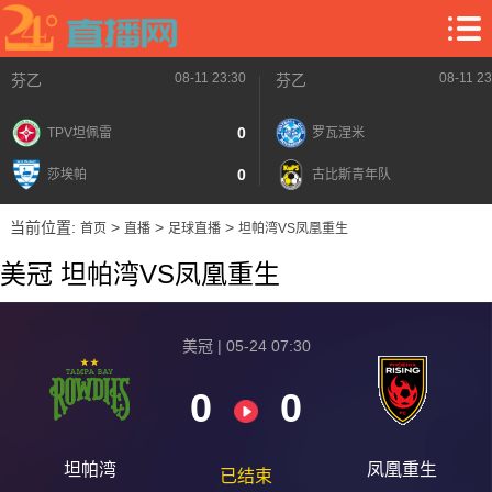
08-11 23:30
08-11 23
芬乙
芬乙
0
TPV坦佩雷
罗瓦涅米
0
莎埃帕
古比斯青年队
当前位置:
>
>
>
首页
直播
足球直播
坦帕湾VS凤凰重生
美冠 坦帕湾VS凤凰重生
美冠 | 05-24 07:30
0
0
坦帕湾
凤凰重生
已结束