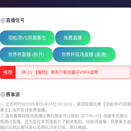
直播信号
坦帕湾VS凤凰重生
免费直播
08-11 【芬乙】 TPV坦佩雷VS莎埃帕
世界杯直播 (秒开)
世界杯现场直播 (高清)
08-11 【芬乙】 罗瓦涅米VS古比斯青年队
推荐
08-11 【俄杯】 奥布宁斯克量子VSFK梁赞
08-11 【芬乙】 中新地VS图尔库国际B队
08-11 【芬乙】 TPV坦佩雷VS莎埃帕
赛事源
08-11 【芬乙】 于韦斯屈莱VS坦佩雷
08-11 【芬乙】 罗瓦涅米VS古比斯青年队
①.北京时时间2026年05月24日 07:30分，美冠联赛比赛【坦帕湾VS凤凰
重生】准时在线免费直播。
08-11 【亚精英赛】 塔什干棉农VS胡塞因
08-11 【俄杯】 奥布宁斯克量子VSFK梁赞
②.喜欢看美冠现场直播比赛的朋友可以提前【CTRL+D】收藏本页面以
免错过直播。还为您在本页面索引了相关美冠、坦帕湾直播、凤凰重生直
08-11 【欧冠】 凯拉特VS索非亚列夫斯基
08-11 【芬乙】 中新地VS图尔库国际B队
播的近期比赛列表以及两队历史交锋、两队赛程。