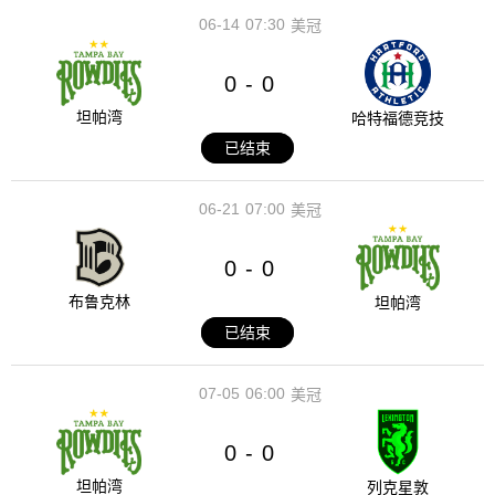
06-14
07:30
美冠
0
0
-
坦帕湾
哈特福德竞技
已结束
06-21
07:00
美冠
0
0
-
布鲁克林
坦帕湾
已结束
07-05
06:00
美冠
0
0
-
坦帕湾
列克星敦