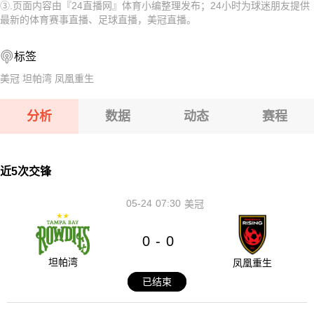
③.页面内容由『24直播网』体育小编整理发布；24小时为球迷朋友提供
08-11 【欧女锦U16B级】 比利时女篮U16VS波黑女篮U16
08-11 【芬乙】 于韦斯屈莱VS坦佩雷
最新的体育赛事直播、足球直播，美冠直播。
08-11 【阿女甲】 飓风队女足VS社会体育协会女足
08-11 【亚精英赛】 塔什干棉农VS胡塞因
标签
08-11 【俄杯】 圣彼得堡迪纳摩VSFC 10
08-11 【欧冠】 凯拉特VS索非亚列夫斯基
美冠
坦帕湾
凤凰重生
08-11 【欧女锦U16B级】 比利时女篮U16VS波黑女篮U16
分析
数据
动态
赛程
08-11 【阿女甲】 飓风队女足VS社会体育协会女足
08-11 【俄杯】 圣彼得堡迪纳摩VSFC 10
近5次交锋
05-24
07:30
美冠
0
0
-
坦帕湾
凤凰重生
已结束