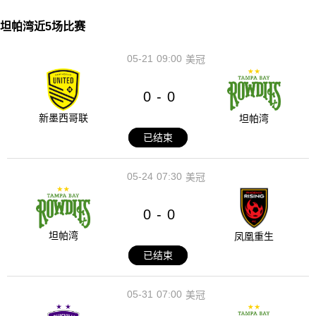
坦帕湾近5场比赛
05-21
09:00
美冠
0
0
-
新墨西哥联
坦帕湾
已结束
05-24
07:30
美冠
0
0
-
坦帕湾
凤凰重生
已结束
05-31
07:00
美冠