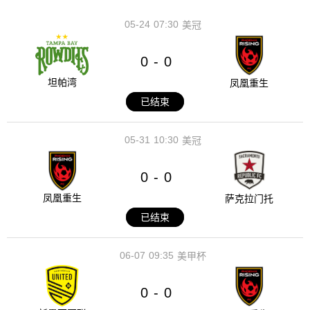
05-24
07:30
美冠
0
0
-
坦帕湾
凤凰重生
已结束
05-31
10:30
美冠
0
0
-
凤凰重生
萨克拉门托
已结束
06-07
09:35
美甲杯
0
0
-