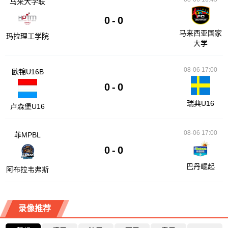
马来大学联
0
-
0
马来西亚国家
玛拉理工学院
大学
08-06 17:00
欧锦U16B
0
-
0
瑞典U16
卢森堡U16
08-06 17:00
菲MPBL
0
-
0
巴丹崛起
阿布拉韦弗斯
录像推荐