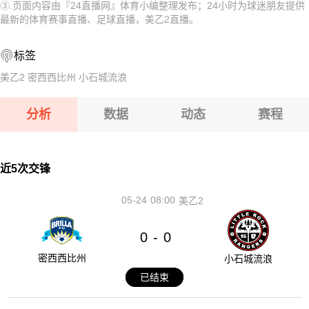
③.页面内容由『24直播网』体育小编整理发布；24小时为球迷朋友提供
08-10 【白俄甲】 沃尔纳平斯克VS明斯克大学X实验室
08-10 【秘女联】 梅尔加女足VS伊鲁坎女足
最新的体育赛事直播、足球直播，美乙2直播。
08-10 【白俄甲】 斯莫根VS波里索夫巴特B队
08-10 【乌克超】 利沃夫喀尔巴阡VSLNZ切尔卡瑟
标签
08-10 【白俄甲】 斯洛尼姆VS坎普罗姆戈梅尔
08-10 【白俄甲】 奥尔沙VS莫洛迪兹诺
美乙2
密西西比州
小石城流浪
08-10 【白俄甲】 沃尔纳平斯克VS明斯克大学X实验室
分析
数据
动态
赛程
08-10 【白俄甲】 斯莫根VS波里索夫巴特B队
08-10 【白俄甲】 斯洛尼姆VS坎普罗姆戈梅尔
近5次交锋
05-24
08:00
美乙2
0
0
-
密西西比州
小石城流浪
已结束