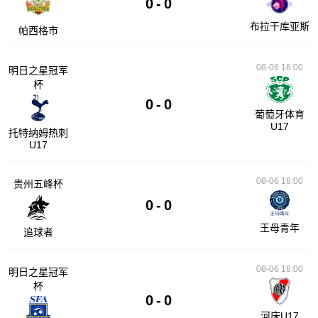
0
-
0
布拉干库亚斯
帕西格市
08-06 16:00
明日之星冠军
杯
0
-
0
葡萄牙体育
U17
托特纳姆热刺
U17
08-06 16:00
贵州五峰杯
0
-
0
王母青年
追球者
08-06 16:00
明日之星冠军
杯
0
-
0
河床U17