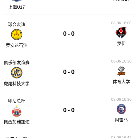
上海U17
08-06 16:00
球会友谊
0
-
0
罗伊
罗安达石油
08-06 16:30
俱乐部友谊赛
0
-
0
体育大学
虎尾科技大学
08-06 16:30
印尼总杯
0
-
0
阿雷马
佩西加雅加达
08-06 16:45