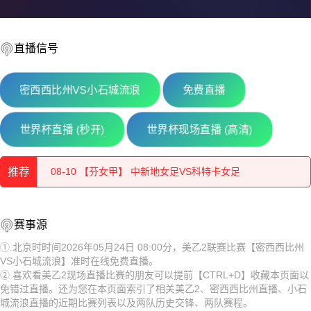
直播信号
密西西比州VS小石城流浪
免费直播
08-10 【立陶甲】 维尔纽斯投资VS帕尼维斯
世界杯直播 (秒开)
世界杯现场直播 (高清)
08-10 【罗甲】 波图森尼VS胡内多阿拉
推荐
08-10 【芬女甲】 中新地女足VS科特卡女足
08-10 【亚美甲】 乌拉尔图B队VS诺亚B队
08-10 【立陶甲】 维尔纽斯投资VS帕尼维斯
赛事源
08-10 【秘女联】 梅尔加女足VS伊鲁坎女足
08-10 【罗甲】 波图森尼VS胡内多阿拉
①.北京时时间2026年05月24日 08:00分，美乙2联赛比赛【密西西比州
VS小石城流浪】准时在线免费直播。
08-10 【乌克超】 利沃夫喀尔巴阡VSLNZ切尔卡瑟
08-10 【芬女甲】 中新地女足VS科特卡女足
②.喜欢看美乙2现场直播比赛的朋友可以提前【CTRL+D】收藏本页面以
免错过直播。还为您在本页面索引了相关美乙2、密西西比州直播、小石
08-10 【白俄甲】 奥尔沙VS莫洛迪兹诺
08-10 【亚美甲】 乌拉尔图B队VS诺亚B队
城流浪直播的近期比赛列表以及两队历史交锋、两队赛程。