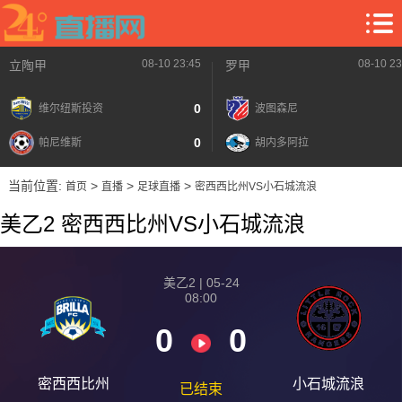
08-10 23:45
08-10 23
立陶甲
罗甲
0
维尔纽斯投资
波图森尼
0
帕尼维斯
胡内多阿拉
当前位置:
>
>
>
首页
直播
足球直播
密西西比州VS小石城流浪
美乙2 密西西比州VS小石城流浪
美乙2 | 05-24
08:00
0
0
密西西比州
小石城流浪
已结束