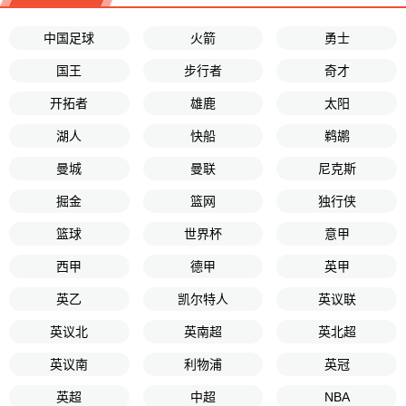
中国足球
火箭
勇士
国王
步行者
奇才
开拓者
雄鹿
太阳
湖人
快船
鹈鹕
曼城
曼联
尼克斯
掘金
篮网
独行侠
篮球
世界杯
意甲
西甲
德甲
英甲
英乙
凯尔特人
英议联
英议北
英南超
英北超
英议南
利物浦
英冠
英超
中超
NBA