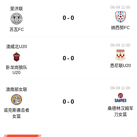
08-09 11:00
斐济联
0
-
0
纳西努FC
苏瓦FC
08-09 11:00
澳威北U20
0
-
0
悉尼联U20
卧龙岗狼队
U20
08-09 11:00
澳南部女联
0
-
0
桑德林汉姆军
诺克斯袭击者
刀女篮
女篮