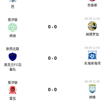
奈泰斯
芭
08-09 11:00
斐济联
0
-
0
纳德罗加
纳迪
08-09 11:00
新西北联
0
-
0
东海岸海湾
奥克兰FC后
备队
08-09 11:00
斐济联
0
-
0
纳维
雷瓦