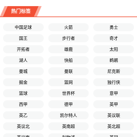
热门标签
中国足球
火箭
勇士
国王
步行者
奇才
开拓者
雄鹿
太阳
湖人
快船
鹈鹕
曼城
曼联
尼克斯
掘金
篮网
独行侠
篮球
世界杯
意甲
西甲
德甲
英甲
英乙
凯尔特人
英议联
英议北
英南超
英北超