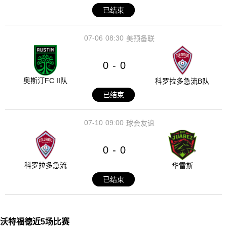
已结束
07-06
08:30
美预备联
0
0
-
奥斯汀FC II队
科罗拉多急流B队
已结束
07-10
09:00
球会友谊
0
0
-
科罗拉多急流
华雷斯
已结束
沃特福德近5场比赛