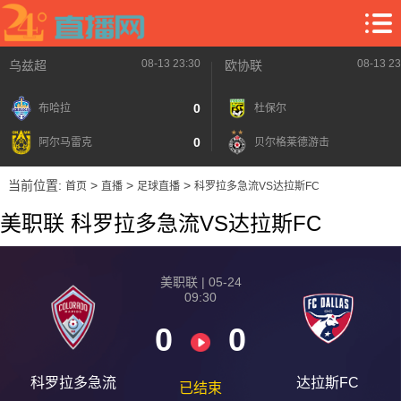
08-13 23:30
08-13 23
乌兹超
欧协联
0
布哈拉
杜保尔
0
阿尔马雷克
贝尔格莱德游击
当前位置:
>
>
>
首页
直播
足球直播
科罗拉多急流VS达拉斯FC
美职联 科罗拉多急流VS达拉斯FC
美职联 | 05-24
09:30
0
0
科罗拉多急流
达拉斯FC
已结束