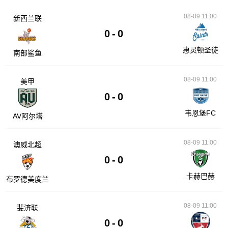
08-09 11:00
新西兰联
0
-
0
惠灵顿圣徒
南部鲨鱼
08-09 11:00
美甲
0
-
0
韦恩堡FC
AV阿尔塔
08-09 11:00
澳威北超
0
-
0
卡赫巴赫
布罗德美度兰
08-09 11:00
斐济联
0
-
0