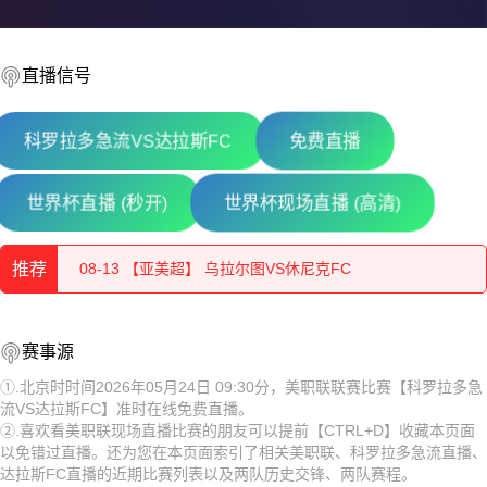
直播信号
科罗拉多急流VS达拉斯FC
免费直播
08-13 【乌兹超】 布哈拉VS阿尔马雷克
世界杯直播 (秒开)
世界杯现场直播 (高清)
08-13 【欧协联】 杜保尔VS贝尔格莱德游击
推荐
08-13 【亚美超】 乌拉尔图VS休尼克FC
08-13 【俄杯】 纳尔奇克斯巴达克VS弗拉季高加索阿兰尼亚
08-13 【乌兹超】 布哈拉VS阿尔马雷克
赛事源
08-13 【哈萨克甲】 阿斯塔纳B队VS杜保尔B队
08-13 【欧协联】 杜保尔VS贝尔格莱德游击
①.北京时时间2026年05月24日 09:30分，美职联联赛比赛【科罗拉多急
流VS达拉斯FC】准时在线免费直播。
08-13 【乌兹超】 特尔梅兹VS索格迪纳吉扎克
08-13 【亚美超】 乌拉尔图VS休尼克FC
②.喜欢看美职联现场直播比赛的朋友可以提前【CTRL+D】收藏本页面
以免错过直播。还为您在本页面索引了相关美职联、科罗拉多急流直播、
08-13 【乌兹超】 安集延VS费尔干纳夫兹
08-13 【俄杯】 纳尔奇克斯巴达克VS弗拉季高加索阿兰尼亚
达拉斯FC直播的近期比赛列表以及两队历史交锋、两队赛程。