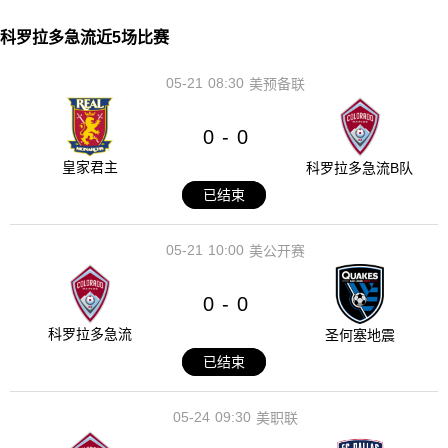
科罗拉多急流近5场比赛
05-21
08:30
美预备联
0
0
-
皇家君主
科罗拉多急流B队
已结束
05-21
10:00
美公开赛
0
0
-
科罗拉多急流
圣何塞地震
已结束
05-24
09:30
美职联