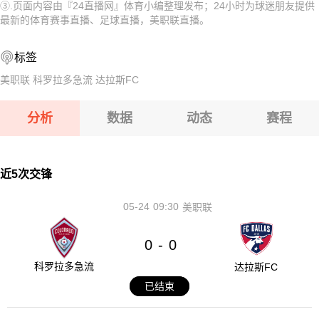
③.页面内容由『24直播网』体育小编整理发布；24小时为球迷朋友提供
08-13 【U18亚洲杯】 黎巴嫩U18VS巴林U18
08-13 【哈萨克甲】 阿斯塔纳B队VS杜保尔B队
最新的体育赛事直播、足球直播，美职联直播。
08-13 【亚美甲】 舒拉克B队VS阿拉拉特
08-13 【乌兹超】 特尔梅兹VS索格迪纳吉扎克
标签
08-13 【亚美甲】 埃里温凤凰B队VS乌拉尔图B队
08-13 【乌兹超】 安集延VS费尔干纳夫兹
美职联
科罗拉多急流
达拉斯FC
08-13 【U18亚洲杯】 黎巴嫩U18VS巴林U18
分析
数据
动态
赛程
08-13 【亚美甲】 舒拉克B队VS阿拉拉特
08-13 【亚美甲】 埃里温凤凰B队VS乌拉尔图B队
近5次交锋
05-24
09:30
美职联
0
0
-
科罗拉多急流
达拉斯FC
已结束