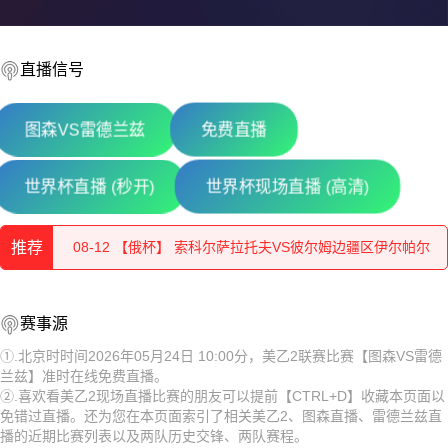
直播信号
图森VS雷德兰兹
免费直播
08-12 【俄杯】 佩夏诺科普斯科耶海鸥VS伊兹别尔巴什石油
世界杯直播 (秒开)
世界杯现场直播 (高清)
08-12 【俄杯】 莫斯科切尔塔诺沃VS赤塔足球学校
推荐
08-12 【俄杯】 索科尔萨拉托夫VS彼尔姆边疆区伊尔帕尔
08-12 【俄杯】 莫斯科斯特罗吉诺VS弗拉基米尔鱼雷
08-12 【俄杯】 佩夏诺科普斯科耶海鸥VS伊兹别尔巴什石油
赛事源
08-12 【俄杯】 FC穆罗姆VS利佩茨克冶金工人
工人
08-12 【俄杯】 莫斯科切尔塔诺沃VS赤塔足球学校
①.北京时时间2026年05月24日 10:00分，美乙2联赛比赛【图森VS雷德
兰兹】准时在线免费直播。
08-12 【俄杯】 伊热夫斯克VS米阿斯鱼雷
08-12 【俄杯】 索科尔萨拉托夫VS彼尔姆边疆区伊尔帕尔
②.喜欢看美乙2现场直播比赛的朋友可以提前【CTRL+D】收藏本页面以
免错过直播。还为您在本页面索引了相关美乙2、图森直播、雷德兰兹直
08-12 【俄杯】 FC阿斯特拉罕VS五山城马舒克KMV
08-12 【俄杯】 莫斯科斯特罗吉诺VS弗拉基米尔鱼雷
播的近期比赛列表以及两队历史交锋、两队赛程。