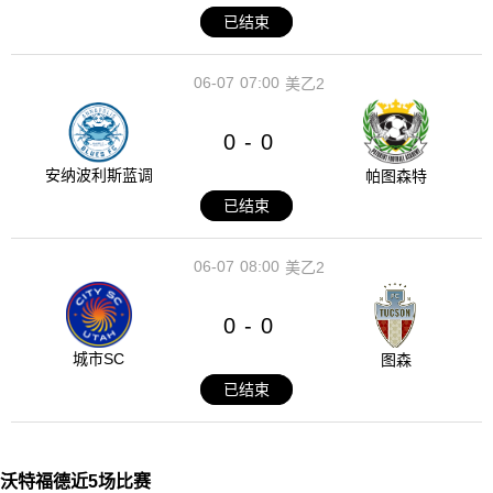
已结束
06-07
07:00
美乙2
0
0
-
安纳波利斯蓝调
帕图森特
已结束
06-07
08:00
美乙2
0
0
-
城市SC
图森
已结束
沃特福德近5场比赛