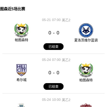
图森近5场比赛
05-21
07:00
美乙2
0
0
-
帕图森特
夏洛茨维尔蓝调
已结束
05-24
07:00
美乙2
0
0
-
希尔城
帕图森特
已结束
05-24
10:00
美乙2