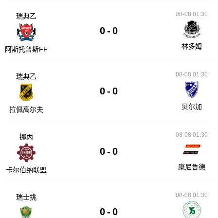
08-08 01:30
瑞典乙
0
-
0
林多姆
阿斯托普斯FF
08-08 01:30
瑞典乙
0
-
0
贝尔加
拉佩高尔夫
08-08 01:30
挪丙
0
-
0
康尼鲁德
卡尔伯纳联盟
08-08 01:30
瑞士挑
0
-
0