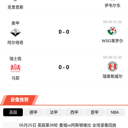
伊韦尔东
克里恩斯
08-08 01:30
奥甲
0
-
0
WSG蒂罗尔
阿尔塔奇
08-08 01:30
瑞士挑
0
-
0
瑞普斯威尔
乌契
录像推荐
英超
德甲
法甲
西甲
意甲
NBA
05月25日 英超第38轮 曼城vs阿斯顿维拉 全场录像回放