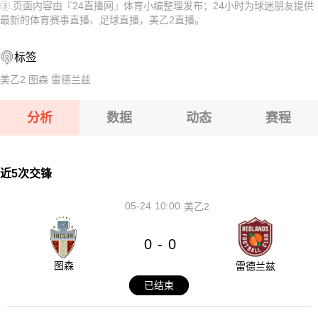
③.页面内容由『24直播网』体育小编整理发布；24小时为球迷朋友提供
08-12 【亚冠二级】 阿卡达格VSFC果阿
08-12 【俄杯】 FC穆罗姆VS利佩茨克冶金工人
最新的体育赛事直播、足球直播，美乙2直播。
08-12 【欧女锦U16B级】 比利时女篮U16VS塞浦路斯女篮U
08-12 【俄杯】 伊热夫斯克VS米阿斯鱼雷
标签
08-12 【俄杯】 布鲁克男孩VS基洛夫迪纳摩
08-12 【俄杯】 FC阿斯特拉罕VS五山城马舒克KMV
美乙2
图森
雷德兰兹
08-12 【亚冠二级】 阿卡达格VSFC果阿
分析
数据
动态
赛程
08-12 【欧女锦U16B级】 比利时女篮U16VS塞浦路斯女篮
U16
08-12 【俄杯】 布鲁克男孩VS基洛夫迪纳摩
近5次交锋
05-24
10:00
美乙2
0
0
-
图森
雷德兰兹
已结束