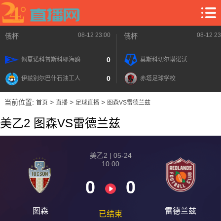
08-12 23:00
08-12 23
俄杯
俄杯
0
佩夏诺科普斯科耶海鸥
莫斯科切尔塔诺沃
0
伊兹别尔巴什石油工人
赤塔足球学校
当前位置:
>
>
>
首页
直播
足球直播
图森VS雷德兰兹
美乙2 图森VS雷德兰兹
美乙2 | 05-24
10:00
0
0
图森
雷德兰兹
已结束