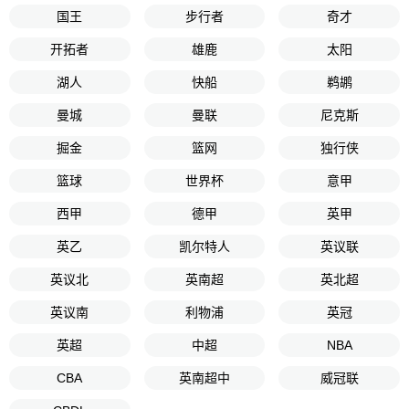
国王
步行者
奇才
开拓者
雄鹿
太阳
湖人
快船
鹈鹕
曼城
曼联
尼克斯
掘金
篮网
独行侠
篮球
世界杯
意甲
西甲
德甲
英甲
英乙
凯尔特人
英议联
英议北
英南超
英北超
英议南
利物浦
英冠
英超
中超
NBA
CBA
英南超中
威冠联