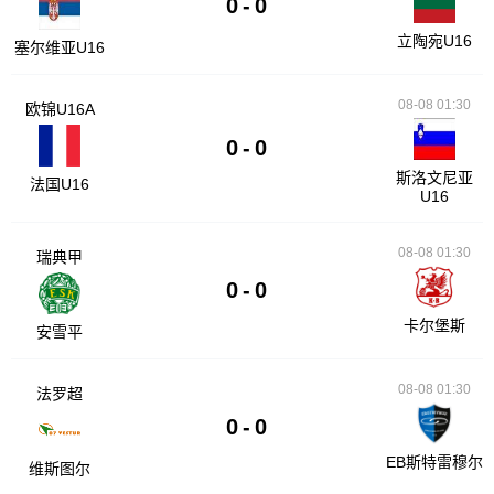
0
-
0
立陶宛U16
塞尔维亚U16
08-08 01:30
欧锦U16A
0
-
0
斯洛文尼亚
法国U16
U16
08-08 01:30
瑞典甲
0
-
0
卡尔堡斯
安雪平
08-08 01:30
法罗超
0
-
0
EB斯特雷穆尔
维斯图尔