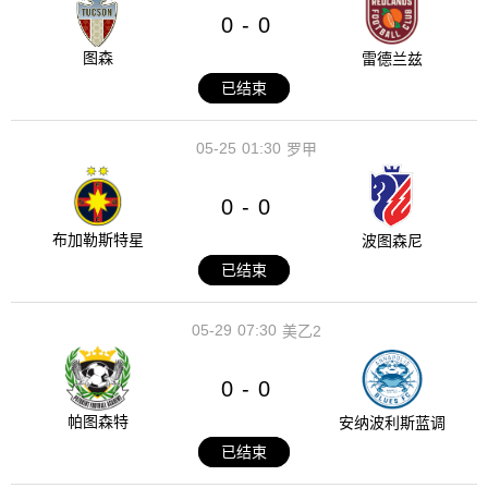
0
0
-
图森
雷德兰兹
已结束
05-25
01:30
罗甲
0
0
-
布加勒斯特星
波图森尼
已结束
05-29
07:30
美乙2
0
0
-
帕图森特
安纳波利斯蓝调
已结束