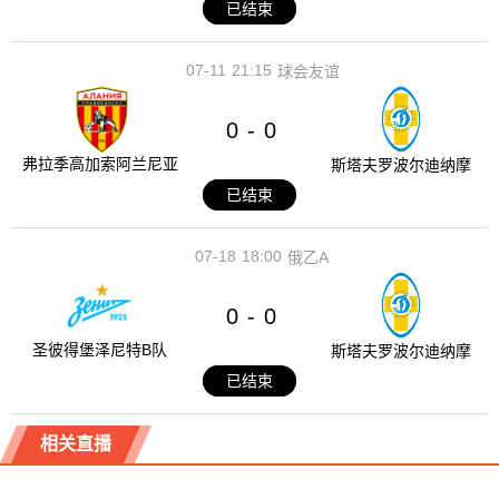
已结束
07-11
21:15
球会友谊
0
0
-
弗拉季高加索阿兰尼亚
斯塔夫罗波尔迪纳摩
已结束
07-18
18:00
俄乙A
0
0
-
圣彼得堡泽尼特B队
斯塔夫罗波尔迪纳摩
已结束
相关直播