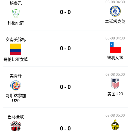
08-08 04:30
秘鲁乙
0
-
0
本廷塔克纳
科梅尔奇
08-08 04:30
女南美锦标
0
-
0
智利女篮
哥伦比亚女篮
08-08 05:00
美青杯
0
-
0
美国U20
哥斯达黎加
U20
08-08 05:00
巴马全联
0
-
0