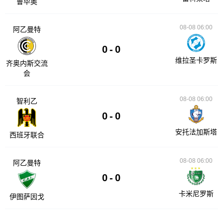
鲁毕奥
08-08 06:00
阿乙曼特
0
-
0
维拉圣卡罗斯
齐奥内斯交流
会
08-08 06:00
智利乙
0
-
0
安托法加斯塔
西班牙联合
08-08 06:00
阿乙曼特
0
-
0
卡米尼罗斯
伊图萨因戈