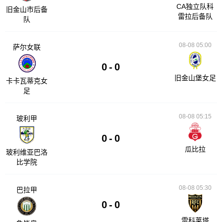
CA独立队科
旧金山市后备
雷拉后备队
队
08-08 05:00
萨尔女联
0
-
0
旧金山堡女足
卡卡瓦蒂克女
足
08-08 05:15
玻利甲
0
-
0
瓜比拉
玻利维亚巴洛
比学院
08-08 05:30
巴拉甲
0
-
0
雷科莱塔