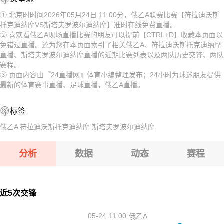
工人
08-12 【俄杯】 莫斯科切尔塔诺沃VS赤塔足球学校
08-12 【俄杯】 FC穆罗姆VS利佩茨克冶金工人
①.北京时时间2026年05月24日 11:00分，俄乙A联赛比赛【符拉迪沃斯
托克迪纳摩VS斯塔夫罗波尔迪纳摩】准时在线免费直播。
08-12 【俄杯】 索科尔萨拉托夫VS彼尔姆边疆区伊尔帕尔
08-12 【俄杯】 伊热夫斯克VS米阿斯鱼雷
②.喜欢看俄乙A现场直播比赛的朋友可以提前【CTRL+D】收藏本页面以
免错过直播。还为您在本页面索引了相关俄乙A、符拉迪沃斯托克迪纳摩
08-12 【俄杯】 莫斯科斯特罗吉诺VS弗拉基米尔鱼雷
08-12 【俄杯】 FC阿斯特拉罕VS五山城马舒克KMV
直播、斯塔夫罗波尔迪纳摩直播的近期比赛列表以及两队历史交锋、两队
赛程。
08-12 【俄杯】 FC穆罗姆VS利佩茨克冶金工人
08-12 【亚冠二级】 阿卡达格VSFC果阿
③.页面内容由『24直播网』体育小编整理发布；24小时为球迷朋友提供
最新的体育赛事直播、足球直播，俄乙A直播。
08-12 【俄杯】 伊热夫斯克VS米阿斯鱼雷
08-12 【欧女锦U16B级】 比利时女篮U16VS塞浦路斯女篮U
标签
08-12 【俄杯】 FC阿斯特拉罕VS五山城马舒克KMV
08-12 【俄杯】 布鲁克男孩VS基洛夫迪纳摩
俄乙A
符拉迪沃斯托克迪纳摩
斯塔夫罗波尔迪纳摩
08-12 【亚冠二级】 阿卡达格VSFC果阿
分析
数据
动态
赛程
08-12 【欧女锦U16B级】 比利时女篮U16VS塞浦路斯女篮
U16
08-12 【俄杯】 布鲁克男孩VS基洛夫迪纳摩
近5次交锋
05-24
11:00
俄乙A