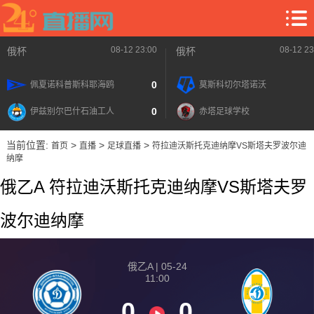
08-12 23:00
08-12 23
俄杯
俄杯
0
佩夏诺科普斯科耶海鸥
莫斯科切尔塔诺沃
0
伊兹别尔巴什石油工人
赤塔足球学校
当前位置:
>
>
>
首页
直播
足球直播
符拉迪沃斯托克迪纳摩VS斯塔夫罗波尔迪
纳摩
俄乙A 符拉迪沃斯托克迪纳摩VS斯塔夫罗
波尔迪纳摩
俄乙A | 05-24
11:00
0
0