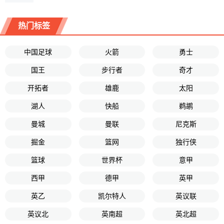
热门标签
中国足球
火箭
勇士
国王
步行者
奇才
开拓者
雄鹿
太阳
湖人
快船
鹈鹕
曼城
曼联
尼克斯
掘金
篮网
独行侠
篮球
世界杯
意甲
西甲
德甲
英甲
英乙
凯尔特人
英议联
英议北
英南超
英北超